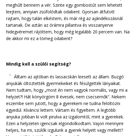
meghűlt bennem a vér. Szinte egy gombostűt sem lehetett
leejteni, annyian zsúfolódtak odabent. Gyorsan átfutott
rajtam, hogy talán elkéstem, és már rég az ajándékozásnál
tartanak. De aztán az órámra pillantva és visszanyerve
hidegvéremet rájöttem, hogy még legalább 20 percem van. Na
de akkor mi ez a tömeg odabent?
Mindig kell a szülői segítség?
Álltam az ajtóban és lassacskán leesett az állam. Buzgó
anyukák öltöztették gyermekeiket és fésülgették lányaikat.
Nem tudtam, hogy „most én nem vagyok normális, vagy mi a
helyzet?! Hát könyörgöm 8 évesek, nem csecsemők”. Nekem
eszembe sem jutott, hogy a gyerekem ne tudna felöltözni
egyedül. Kíváncsi lettem. Vártam és figyeltem. A legtöbb
anyuka jobban ki volt pirulva az izgalomtól, mint a gyerekek.
Ezen a helyzeten igencsak elgondolkodtam. Vajon mennyire
helyes, ha mi, szülők izgulunk a gyerek helyett vagy mellett?