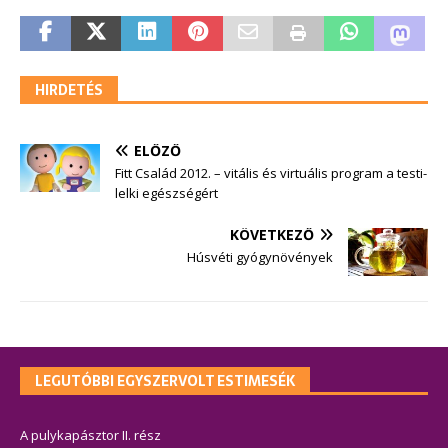
HIRDETÉS
ELŐZŐ
Fitt Család 2012. – vitális és virtuális program a testi-
lelki egészségért
KÖVETKEZŐ
Húsvéti gyógynövények
LEGUTÓBBI EGYSZERVOLT ESTIMESÉK
A pulykapásztor II. rész