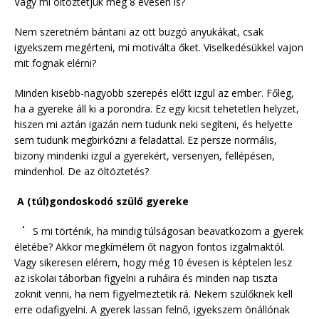
Vagy mi öltöztetjük még 8 évesen is?
Nem szeretném bántani az ott buzgó anyukákat, csak
igyekszem megérteni, mi motiválta őket. Viselkedésükkel vajon
mit fognak elérni?
Minden kisebb-nagyobb szerepés előtt izgul az ember. Főleg,
ha a gyereke áll ki a porondra. Ez egy kicsit tehetetlen helyzet,
hiszen mi aztán igazán nem tudunk neki segíteni, és helyette
sem tudunk megbirkózni a feladattal. Ez persze normális,
bizony mindenki izgul a gyerekért, versenyen, fellépésen,
mindenhol. De az öltöztetés?
A (túl)gondoskodó szülő gyereke
S mi történik, ha mindig túlságosan beavatkozom a gyerek
életébe? Akkor megkímélem őt nagyon fontos izgalmaktól.
Vagy sikeresen elérem, hogy még 10 évesen is képtelen lesz
az iskolai táborban figyelni a ruháira és minden nap tiszta
zoknit venni, ha nem figyelmeztetik rá. Nekem szülőknek kell
erre odafigyelni. A gyerek lassan felnő, igyekszem önállónak