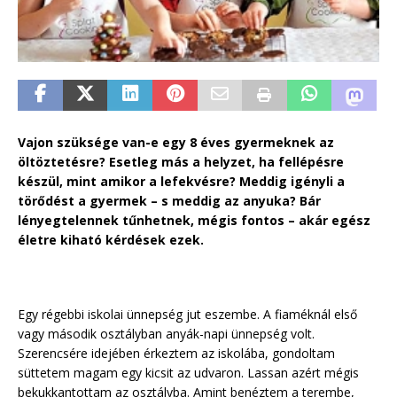
Vajon szüksége van-e egy 8 éves gyermeknek az
öltöztetésre? Esetleg más a helyzet, ha fellépésre
készül, mint amikor a lefekvésre? Meddig igényli a
törődést a gyermek – s meddig az anyuka? Bár
lényegtelennek tűnhetnek, mégis fontos – akár egész
életre kiható kérdések ezek.
Egy régebbi iskolai ünnepség jut eszembe. A fiaméknál első
vagy második osztályban anyák-napi ünnepség volt.
Szerencsére idejében érkeztem az iskolába, gondoltam
süttetem magam egy kicsit az udvaron. Lassan azért mégis
bekukkantottam az osztályba. Amint benéztem a terembe,