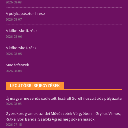
2026-08-08
A pulykapásztor I. rész
2026-08-07
A kőkecske II. rész
2026-08-06
A kőkecske I. rész
2026-08-05
Madárfészek
2026-08-04
LEGUTÓBBI BEJEGYZÉSEK
Új magyar mesehős született: lezárult Sorell illusztrációs pályázata
2026-08-03
Gyerekprogramok az idei Művészetek Völgyében – Gryllus Vilmos,
Rutkai Bori Banda, Szalóki Ági és még sokan mások
2026-07-15