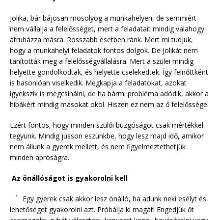
Jolika, bár bájosan mosolyog a munkahelyen, de semmiért
nem vállalja a felelősséget, mert a feladatait mindig valahogy
átruházza másra. Rosszabb esetben ránk. Mert mi tudjuk,
hogy a munkahelyi feladatok fontos dolgok. De Jolikát nem
tanították meg a felelősségvállalásra. Mert a szülei mindig
helyette gondolkodtak, és helyette cselekedtek. Így felnőttként
is hasonlóan viselkedik. Megkapja a feladatokat, azokat
igyekszik is megcsinálni, de ha bármi probléma adódik, akkor a
hibákért mindig másokat okol. Hiszen ez nem az ő felelőssége.
Ezért fontos, hogy minden szülői buzgóságot csak mértékkel
tegyünk. Mindig jusson eszünkbe, hogy lesz majd idő, amikor
nem állunk a gyerek mellett, és nem figyelmeztethetjük
minden apróságra.
Az önállóságot is gyakorolni kell
Egy gyerek csak akkor lesz önálló, ha adunk neki esélyt és
lehetőséget gyakorolni azt. Próbálja ki magát! Engedjük őt