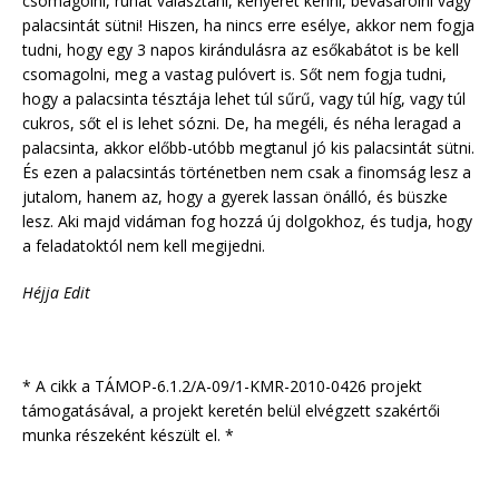
csomagolni, ruhát választani, kenyeret kenni, bevásárolni vagy
palacsintát sütni! Hiszen, ha nincs erre esélye, akkor nem fogja
tudni, hogy egy 3 napos kirándulásra az esőkabátot is be kell
csomagolni, meg a vastag pulóvert is. Sőt nem fogja tudni,
hogy a palacsinta tésztája lehet túl sűrű, vagy túl híg, vagy túl
cukros, sőt el is lehet sózni. De, ha megéli, és néha leragad a
palacsinta, akkor előbb-utóbb megtanul jó kis palacsintát sütni.
És ezen a palacsintás történetben nem csak a finomság lesz a
jutalom, hanem az, hogy a gyerek lassan önálló, és büszke
lesz. Aki majd vidáman fog hozzá új dolgokhoz, és tudja, hogy
a feladatoktól nem kell megijedni.
Héjja Edit
* A cikk a TÁMOP-6.1.2/A-09/1-KMR-2010-0426 projekt
támogatásával, a projekt keretén belül elvégzett szakértői
munka részeként készült el. *