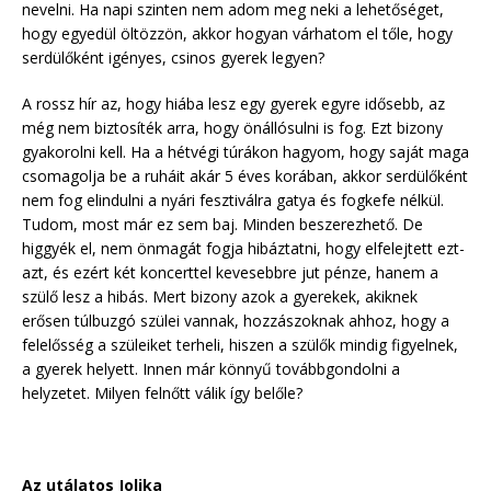
nevelni. Ha napi szinten nem adom meg neki a lehetőséget,
hogy egyedül öltözzön, akkor hogyan várhatom el tőle, hogy
serdülőként igényes, csinos gyerek legyen?
A rossz hír az, hogy hiába lesz egy gyerek egyre idősebb, az
még nem biztosíték arra, hogy önállósulni is fog. Ezt bizony
gyakorolni kell. Ha a hétvégi túrákon hagyom, hogy saját maga
csomagolja be a ruháit akár 5 éves korában, akkor serdülőként
nem fog elindulni a nyári fesztiválra gatya és fogkefe nélkül.
Tudom, most már ez sem baj. Minden beszerezhető. De
higgyék el, nem önmagát fogja hibáztatni, hogy elfelejtett ezt-
azt, és ezért két koncerttel kevesebbre jut pénze, hanem a
szülő lesz a hibás. Mert bizony azok a gyerekek, akiknek
erősen túlbuzgó szülei vannak, hozzászoknak ahhoz, hogy a
felelősség a szüleiket terheli, hiszen a szülők mindig figyelnek,
a gyerek helyett. Innen már könnyű továbbgondolni a
helyzetet. Milyen felnőtt válik így belőle?
Az utálatos Jolika