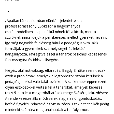
„Apátlan társadalomban élünk” – jelentette ki a
professzorasszony. „Sokszor a hagyományos
családmodellben is apa nélkül nőnek föl a kicsik, mert a
szülőknek nincs idejük a pénzkeresés mellett gyereket nevelni.
így még nagyobb felelősség hárul a pedagógusokra, akik
formálják a gyermekek személyiségét és lélekét”–
hangsúlyozta, rávilágítva ezzel a tanárok pszichés képzésének
fontosságára és időszerűségére.
Kiégés, alulmotiváltság, elfáradás. Bagdy Emőke szerint ezek
azok a problémák, amelyek a legtöbbször szóba kerülnek a
pedagógusokkal való találkozáskor. A szakember éppen ezért
olyan eszközökkel vértezi fel a tanárokat, amelyek képessé
teszi őket a lelki megpróbáltatások megelőzésére, leküzdésére.
A rendelkezésre álló módszerek alapja az öngondoskodás,
befelé figyelés, relaxáció és vizualizáció. Ezek a technikák pedig
mindenki számára megtanulhatóak a tanfolyamon.