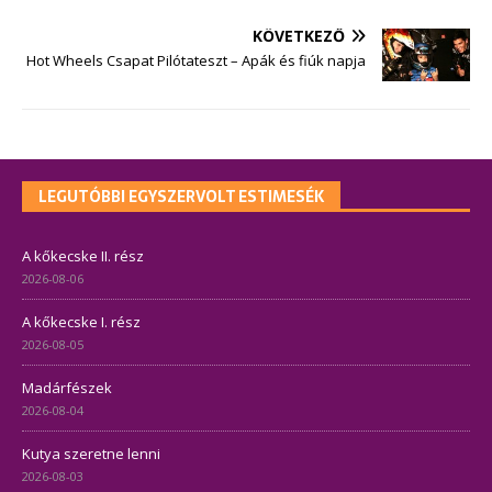
KÖVETKEZŐ
Hot Wheels Csapat Pilótateszt – Apák és fiúk napja
LEGUTÓBBI EGYSZERVOLT ESTIMESÉK
A kőkecske II. rész
2026-08-06
A kőkecske I. rész
2026-08-05
Madárfészek
2026-08-04
Kutya szeretne lenni
2026-08-03