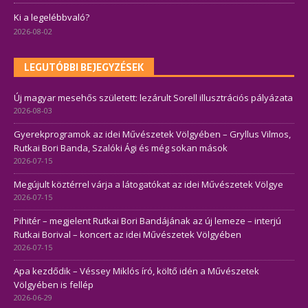
Ki a legelébbvaló?
2026-08-02
LEGUTÓBBI BEJEGYZÉSEK
Új magyar mesehős született: lezárult Sorell illusztrációs pályázata
2026-08-03
Gyerekprogramok az idei Művészetek Völgyében – Gryllus Vilmos,
Rutkai Bori Banda, Szalóki Ági és még sokan mások
2026-07-15
Megújult köztérrel várja a látogatókat az idei Művészetek Völgye
2026-07-15
Pihitér – megjelent Rutkai Bori Bandájának az új lemeze – interjú
Rutkai Borival – koncert az idei Művészetek Völgyében
2026-07-15
Apa kezdődik – Véssey Miklós író, költő idén a Művészetek
Völgyében is fellép
2026-06-29