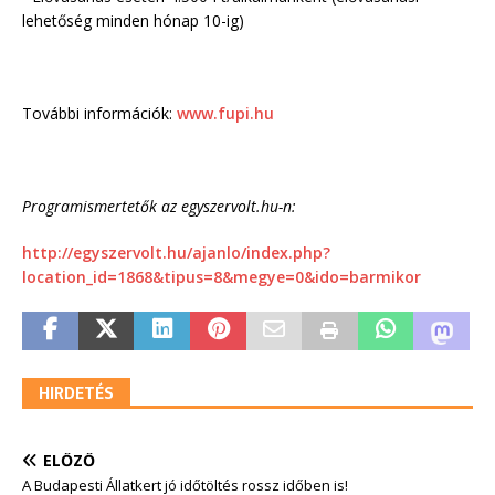
lehetőség minden hónap 10-ig)
További információk:
www.fupi.hu
Programismertetők az egyszervolt.hu-n:
http://egyszervolt.hu/ajanlo/index.php?
location_id=1868&tipus=8&megye=0&ido=barmikor
HIRDETÉS
ELŐZŐ
A Budapesti Állatkert jó időtöltés rossz időben is!