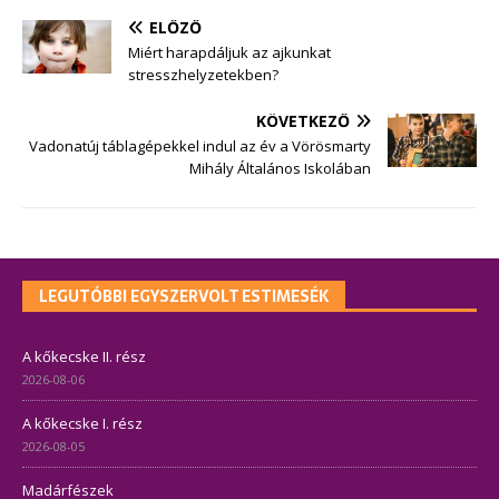
ELŐZŐ
Miért harapdáljuk az ajkunkat
stresszhelyzetekben?
KÖVETKEZŐ
Vadonatúj táblagépekkel indul az év a Vörösmarty
Mihály Általános Iskolában
LEGUTÓBBI EGYSZERVOLT ESTIMESÉK
A kőkecske II. rész
2026-08-06
A kőkecske I. rész
2026-08-05
Madárfészek