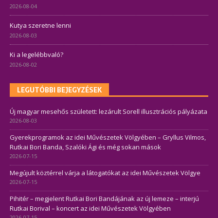
2026-08-04
Kutya szeretne lenni
2026-08-03
Ki a legelébbvaló?
2026-08-02
LEGUTÓBBI BEJEGYZÉSEK
Új magyar mesehős született: lezárult Sorell illusztrációs pályázata
2026-08-03
Gyerekprogramok az idei Művészetek Völgyében – Gryllus Vilmos,
Rutkai Bori Banda, Szalóki Ági és még sokan mások
2026-07-15
Megújult köztérrel várja a látogatókat az idei Művészetek Völgye
2026-07-15
Pihitér – megjelent Rutkai Bori Bandájának az új lemeze – interjú
Rutkai Borival – koncert az idei Művészetek Völgyében
2026-07-15