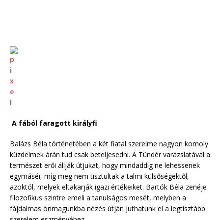
A fából faragott királyfi
Balázs Béla történetében a két fiatal szerelme nagyon komoly
küzdelmek árán tud csak beteljesedni. A Tündér varázslatával a
természet erői állják útjukat, hogy mindaddig ne lehessenek
egymáséi, míg meg nem tisztultak a talmi külsőségektől,
azoktól, melyek eltakarják igazi értékeiket. Bartók Béla zenéje
filozofikus szintre emeli a tanulságos mesét, melyben a
fájdalmas önmagunkba nézés útján juthatunk el a legtisztább
szerelem eszményéhez.