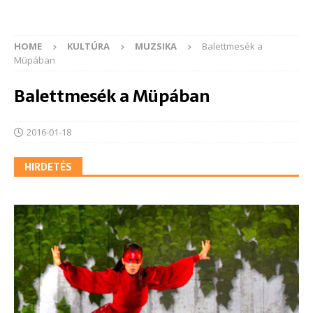
HOME
KULTÚRA
MUZSIKA
Balettmesék a
Müpában
Balettmesék a Müpában
2016-01-18
HIRDETÉS