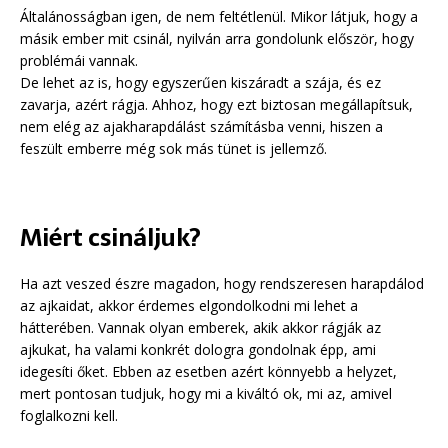
Általánosságban igen, de nem feltétlenül. Mikor látjuk, hogy a
másik ember mit csinál, nyilván arra gondolunk először, hogy
problémái vannak.
De lehet az is, hogy egyszerűen kiszáradt a szája, és ez
zavarja, azért rágja. Ahhoz, hogy ezt biztosan megállapítsuk,
nem elég az ajakharapdálást számításba venni, hiszen a
feszült emberre még sok más tünet is jellemző.
Miért csináljuk?
Ha azt veszed észre magadon, hogy rendszeresen harapdálod
az ajkaidat, akkor érdemes elgondolkodni mi lehet a
hátterében. Vannak olyan emberek, akik akkor rágják az
ajkukat, ha valami konkrét dologra gondolnak épp, ami
idegesíti őket. Ebben az esetben azért könnyebb a helyzet,
mert pontosan tudjuk, hogy mi a kiváltó ok, mi az, amivel
foglalkozni kell.