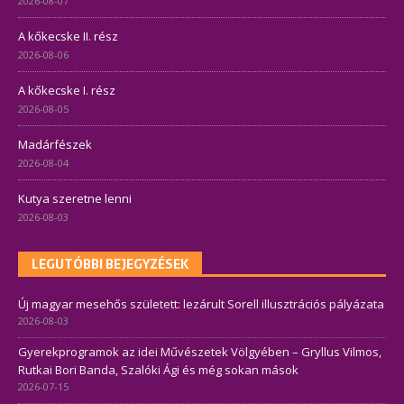
2026-08-07
A kőkecske II. rész
2026-08-06
A kőkecske I. rész
2026-08-05
Madárfészek
2026-08-04
Kutya szeretne lenni
2026-08-03
LEGUTÓBBI BEJEGYZÉSEK
Új magyar mesehős született: lezárult Sorell illusztrációs pályázata
2026-08-03
Gyerekprogramok az idei Művészetek Völgyében – Gryllus Vilmos,
Rutkai Bori Banda, Szalóki Ági és még sokan mások
2026-07-15