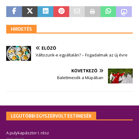
HIRDETÉS
ELŐZŐ
Változunk-e egyáltalán? – Fogadalmak az új évre
KÖVETKEZŐ
Balettmesék a Müpában
LEGUTÓBBI EGYSZERVOLT ESTIMESÉK
A pulykapásztor I. rész