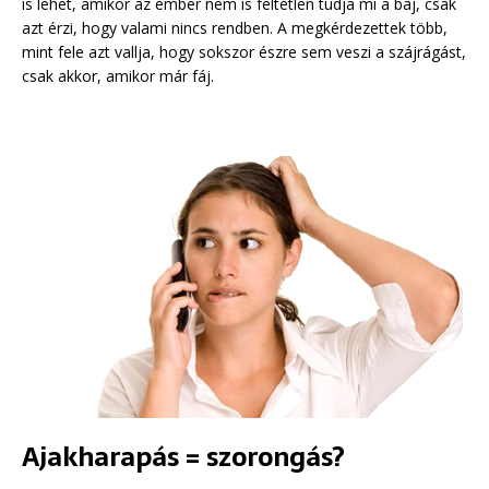
is lehet, amikor az ember nem is feltétlen tudja mi a baj, csak
azt érzi, hogy valami nincs rendben. A megkérdezettek több,
mint fele azt vallja, hogy sokszor észre sem veszi a szájrágást,
csak akkor, amikor már fáj.
Ajakharapás = szorongás?