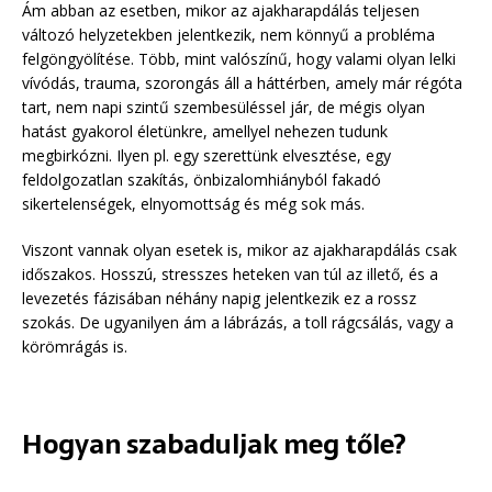
Ám abban az esetben, mikor az ajakharapdálás teljesen
változó helyzetekben jelentkezik, nem könnyű a probléma
felgöngyölítése. Több, mint valószínű, hogy valami olyan lelki
vívódás, trauma, szorongás áll a háttérben, amely már régóta
tart, nem napi szintű szembesüléssel jár, de mégis olyan
hatást gyakorol életünkre, amellyel nehezen tudunk
megbirkózni. Ilyen pl. egy szerettünk elvesztése, egy
feldolgozatlan szakítás, önbizalomhiányból fakadó
sikertelenségek, elnyomottság és még sok más.
Viszont vannak olyan esetek is, mikor az ajakharapdálás csak
időszakos. Hosszú, stresszes heteken van túl az illető, és a
levezetés fázisában néhány napig jelentkezik ez a rossz
szokás. De ugyanilyen ám a lábrázás, a toll rágcsálás, vagy a
körömrágás is.
Hogyan szabaduljak meg tőle?