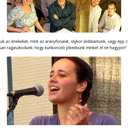
k az énekeket, mint az aranyfonalat, olykor dobbantunk, vagy épp c
osan ragaszkodunk: hogy kunkorodó jókedvünk minket el ne hagyjon!”