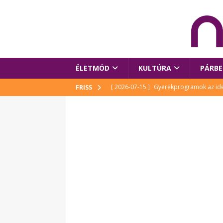
ÉLETMÓD
KULTÚRA
PÁRBE
[ 2026-07-15 ]
Gyerekprogramok az idei
FRISS
Szalóki Ági és még sokan mások
KUL
[ 2026-07-15 ]
Megújult köztérrel várja
[ 2026-07-15 ]
Pihitér – megjelent Rutka
idei Művészetek Völgyében
KULTÚR
[ 2026-06-29 ]
Apa kezdődik – Véssey Mi
[ 2026-08-03 ]
Új magyar mesehős születe