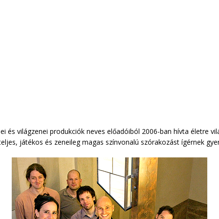
nei és világzenei produkciók neves előadóiból 2006-ban hívta életre vi
etteljes, játékos és zeneileg magas színvonalú szórakozást ígérnek gy