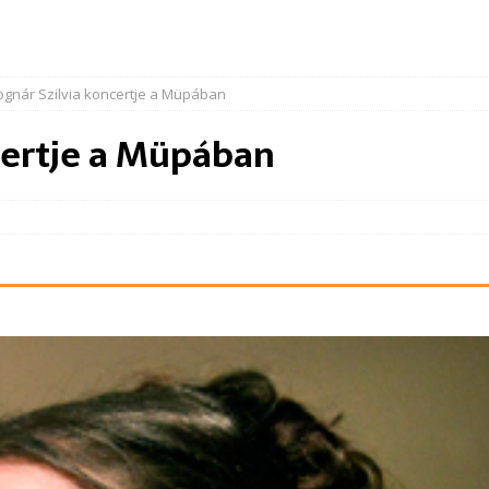
ognár Szilvia koncertje a Müpában
certje a Müpában