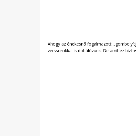
Ahogy az énekesnő fogalmazott: „gombolyítju
verssorokkal is dobálózunk. De amihez bizt