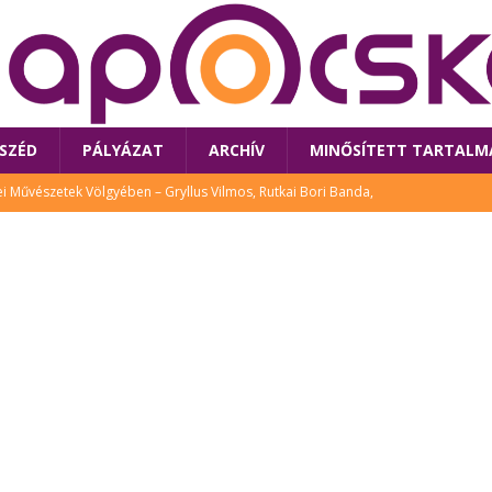
SZÉD
PÁLYÁZAT
ARCHÍV
MINŐSÍTETT TARTALM
 Művészetek Völgyében – Gryllus Vilmos, Rutkai Bori Banda,
TÚRA
 a látogatókat az idei Művészetek Völgye
CSALÁD
i Bori Bandájának az új lemeze – interjú Rutkai Borival – koncert az
A
klós író, költő idén a Művészetek Völgyében is fellép
KÖNYV
tt: lezárult Sorell illusztrációs pályázata
CSALÁD