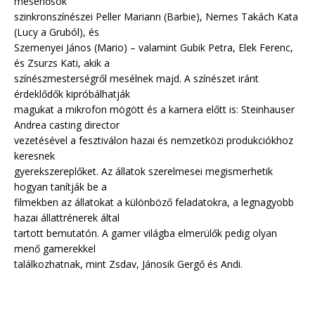
mesehősök
szinkronszínészei Peller Mariann (Barbie), Nemes Takách Kata
(Lucy a Gruból), és
Szemenyei János (Mario) – valamint Gubik Petra, Elek Ferenc,
és Zsurzs Kati, akik a
színészmesterségről mesélnek majd. A színészet iránt
érdeklődők kipróbálhatják
magukat a mikrofon mögött és a kamera előtt is: Steinhauser
Andrea casting director
vezetésével a fesztiválon hazai és nemzetközi produkciókhoz
keresnek
gyerekszereplőket. Az állatok szerelmesei megismerhetik
hogyan tanítják be a
filmekben az állatokat a különböző feladatokra, a legnagyobb
hazai állattrénerek által
tartott bemutatón. A gamer világba elmerülők pedig olyan
menő gamerekkel
találkozhatnak, mint Zsdav, Jánosik Gergő és Andi.