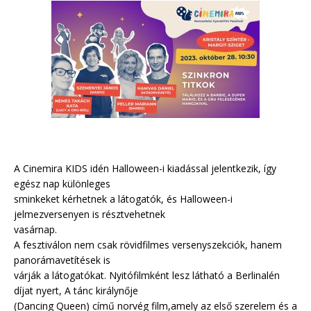
A Cinemira KIDS idén Halloween-i kiadással jelentkezik, így
egész nap különleges
sminkeket kérhetnek a látogatók, és Halloween-i
jelmezversenyen is résztvehetnek
vasárnap.
A fesztiválon nem csak rövidfilmes versenyszekciók, hanem
panorámavetítések is
várják a látogatókat. Nyitófilmként lesz látható a Berlinalén
díjat nyert, A tánc királynője
(Dancing Queen) című norvég film,amely az első szerelem és a