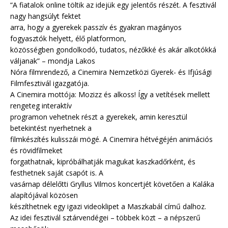
“A fiatalok online töltik az idejük egy jelentős részét. A fesztivál
nagy hangsúlyt fektet
arra, hogy a gyerekek passzív és gyakran magányos
fogyasztók helyett, élő platformon,
közösségben gondolkodó, tudatos, nézőkké és akár alkotókká
váljanak” – mondja Lakos
Nóra filmrendező, a Cinemira Nemzetközi Gyerek- és Ifjúsági
Filmfesztivál igazgatója.
A Cinemira mottója: Mozizz és alkoss! Így a vetítések mellett
rengeteg interaktív
programon vehetnek részt a gyerekek, amin keresztül
betekintést nyerhetnek a
filmkészítés kulisszái mögé. A Cinemira hétvégéjén animációs
és rövidfilmeket
forgathatnak, kipróbálhatják magukat kaszkadőrként, és
festhetnek saját csapót is. A
vasárnap délelőtti Gryllus Vilmos koncertjét követően a Kaláka
alapítójával közösen
készíthetnek egy igazi videoklipet a Maszkabál című dalhoz.
Az idei fesztivál sztárvendégei – többek közt – a népszerű