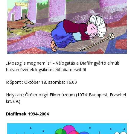
„Mozog is meg nem is” – Válogatás a Diafilmgyártó elmúlt
hatvan évének legsikeresebb diameséiből
Időpont : Október 18. szombat 16.00
Helyszín : Örökmozgó Filmmúzeum (1074. Budapest, Erzsébet
krt. 69.)
Diafilmek 1994-2004