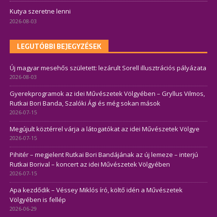
Kutya szeretne lenni
2026-08-03
LEGUTÓBBI BEJEGYZÉSEK
Új magyar mesehős született: lezárult Sorell illusztrációs pályázata
2026-08-03
Gyerekprogramok az idei Művészetek Völgyében – Gryllus Vilmos,
Rutkai Bori Banda, Szalóki Ági és még sokan mások
2026-07-15
Megújult köztérrel várja a látogatókat az idei Művészetek Völgye
2026-07-15
Pihitér – megjelent Rutkai Bori Bandájának az új lemeze – interjú
Rutkai Borival – koncert az idei Művészetek Völgyében
2026-07-15
Apa kezdődik – Véssey Miklós író, költő idén a Művészetek
Völgyében is fellép
2026-06-29