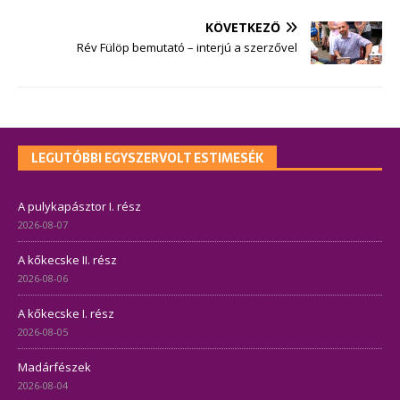
KÖVETKEZŐ
Rév Fülöp bemutató – interjú a szerzővel
LEGUTÓBBI EGYSZERVOLT ESTIMESÉK
A pulykapásztor I. rész
2026-08-07
A kőkecske II. rész
2026-08-06
A kőkecske I. rész
2026-08-05
Madárfészek
2026-08-04