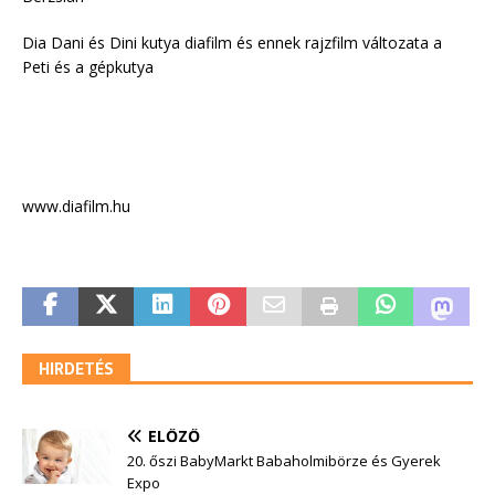
Dia Dani és Dini kutya diafilm és ennek rajzfilm változata a
Peti és a gépkutya
www.diafilm.hu
HIRDETÉS
ELŐZŐ
20. őszi BabyMarkt Babaholmibörze és Gyerek
Expo