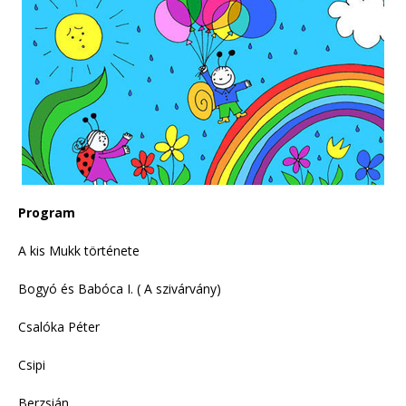
Program
A kis Mukk története
Bogyó és Babóca I. ( A szivárvány)
Csalóka Péter
Csipi
Berzsián