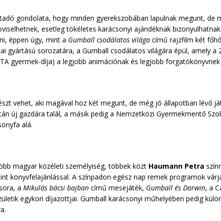
adó gondolata, hogy minden gyerekszobában lapulnak megunt, de mé
viselhetnek, esetleg tökéletes karácsonyi ajándéknak bizonyulhatnak.
ni, éppen úgy, mint a
Gumball csodálatos világa
című rajzfilm két főh
ai gyártású sorozatára, a Gumball csodálatos világára épül, amely 
TA gyermek-díja) a legjobb animációnak és legjobb forgatókönyvnek j
szt vehet, aki magával hoz két megunt, de még jó állapotban lévő j
ztán új gazdára talál, a másik pedig a Nemzetközi Gyermekmentő Szol
onyfa alá.
öbb magyar közéleti személyiség, többek közt
Haumann Petra
szín
mint könyvfelajánlással. A színpadon egész nap remek programok várj
ora, a
Mikulás bácsi bajban
című mesejáték,
Gumball és Darwin
, a 
letik egykori díjazottjai. Gumball karácsonyi műhelyében pedig kül
a.