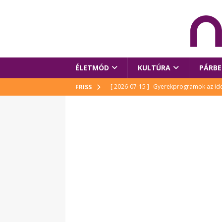
ÉLETMÓD
KULTÚRA
PÁRBE
[ 2026-07-15 ]
Gyerekprogramok az idei
FRISS
Szalóki Ági és még sokan mások
KUL
[ 2026-07-15 ]
Megújult köztérrel várja
[ 2026-07-15 ]
Pihitér – megjelent Rutka
idei Művészetek Völgyében
KULTÚR
[ 2026-06-29 ]
Apa kezdődik – Véssey Mi
[ 2026-08-03 ]
Új magyar mesehős születe