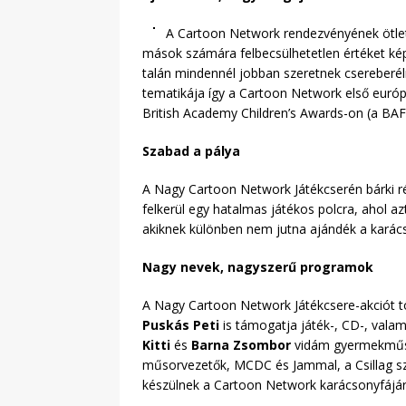
A Cartoon Network rendezvényének ötlet
mások számára felbecsülhetetlen értéket kép
talán mindennél jobban szeretnek csereberél
tematikája így a Cartoon Network első európ
British Academy Children’s Awards-on (a BAF
Szabad a pálya
A Nagy Cartoon Network Játékcserén bárki ré
felkerül egy hatalmas játékos polcra, ahol a
akiknek különben nem jutna ajándék a karács
Nagy nevek, nagyszerű programok
A Nagy Cartoon Network Játékcsere-akciót t
Puskás Peti
is támogatja játék-, CD-, vala
Kitti
és
Barna Zsombor
vidám gyermekműs
műsorvezetők, MCDC és Jammal, a Csillag szü
készülnek a Cartoon Network karácsonyfájár