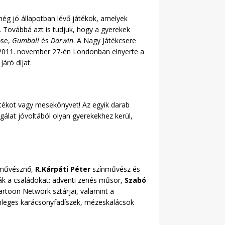
g jó állapotban lévő játékok, amelyek
 Továbbá azt is tudjuk, hogy a gyerekek
őse,
Gumball
és
Darwin
. A Nagy Játékcsere
a 2011. november 27-én Londonban elnyerte a
áró díjat.
átékot vagy mesekönyvet! Az egyik darab
gálat jóvoltából olyan gyerekekhez kerül,
művésznő,
R.Kárpáti Péter
színművész és
ák a családokat: adventi zenés műsor,
Szabó
Cartoon Network sztárjai, valamint a
önleges karácsonyfadíszek, mézeskalácsok