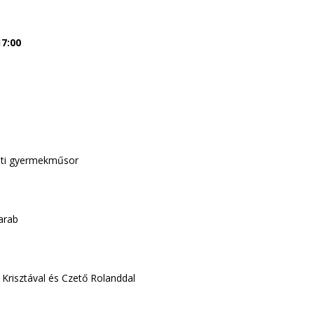
17:00
enti gyermekműsor
darab
 Krisztával és Czető Rolanddal