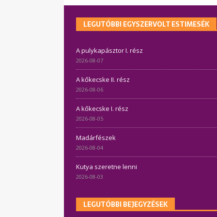
LEGUTÓBBI EGYSZERVOLT ESTIMESÉK
A pulykapásztor I. rész
2026-08-07
A kőkecske II. rész
2026-08-06
A kőkecske I. rész
2026-08-05
Madárfészek
2026-08-04
Kutya szeretne lenni
2026-08-03
LEGUTÓBBI BEJEGYZÉSEK