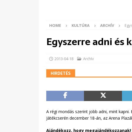
HOME
KULTÚRA
ARCHÍV
Egy
Egyszerre adni és 
2013-04-18
Archív
HIRDETÉS
A régi mondás szerint jobb adni, mint kapni. 
Játékcserén december 18-án, az Arena Plazá
Ajándékozz, hogy megajándékozzanak!