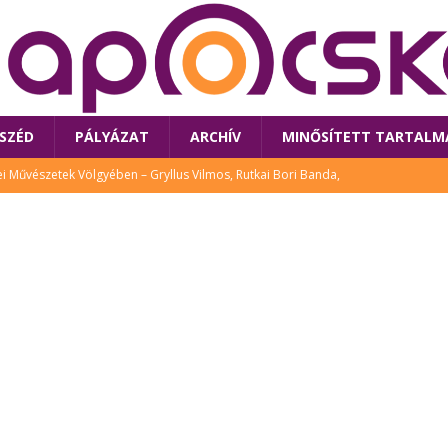
SZÉD
PÁLYÁZAT
ARCHÍV
MINŐSÍTETT TARTALM
 Művészetek Völgyében – Gryllus Vilmos, Rutkai Bori Banda,
TÚRA
 a látogatókat az idei Művészetek Völgye
CSALÁD
i Bori Bandájának az új lemeze – interjú Rutkai Borival – koncert az
A
klós író, költő idén a Művészetek Völgyében is fellép
KÖNYV
tt: lezárult Sorell illusztrációs pályázata
CSALÁD