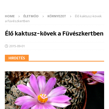
HOME
ÉLETMÓD
KÖRNYEZET
Élő kaktusz-kövek
a Füvészkertben
Élő kaktusz-kövek a Füvészkertben
2015-09-01
HIRDETÉS