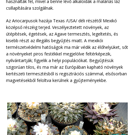
használták fel, mivel a benne lévő alkaloidák a maláriás láz
csillapítására szolgálnak.
Az Ariocarpusok hazája Texas /USA/ déli részétől Mexikó
középső részéig terjed. Veszélyeztetett növények, az
útépítések, égetések, az Agave termesztés, legeltetés, és
kisebb részt az illegális begyűjtés miatt. A mexikói
természetvédelmi hatóságok ma már védik az élőhelyüket, sőt
a növényeket piros festékkel megjelölve feltérképezik,
nyilvántartják; figyelik a helyi populációkat. Begyűjtésük
szigorúan tilos, és ma már az Európában kapható növények
kertészeti termesztésből is regisztrációs számmal, elsősorban
magvetésekből feloltva kerülnek a gyűjteményekbe.