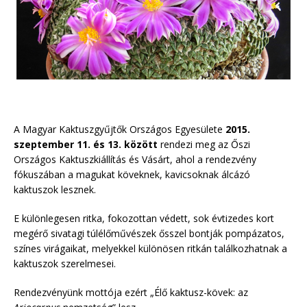
A Magyar Kaktuszgyűjtők Országos Egyesülete
2015.
szeptember 11. és 13. között
rendezi meg az Őszi
Országos Kaktuszkiállítás és Vásárt, ahol a rendezvény
fókuszában a magukat köveknek, kavicsoknak álcázó
kaktuszok lesznek.
E különlegesen ritka, fokozottan védett, sok évtizedes kort
megérő sivatagi túlélőművészek ősszel bontják pompázatos,
színes virágaikat, melyekkel különösen ritkán találkozhatnak a
kaktuszok szerelmesei.
Rendezvényünk mottója ezért „Élő kaktusz-kövek: az