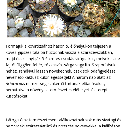
Formájuk a kövirózsához hasonló, élőhelyükön teljesen a
köves-gipszes talajba húzódnak vissza a szárazévszakban,
majd ősszel nyitják 5-6 cm-es csodás virágjaikat, melyek színe
fajtól függően fehér, rózsaszín, sárga vagy lila. Szaporításuk
nehéz, rendkívül lassan növekednek, csak sok odafigyeléssel
nevelhető kaktusz különlegességek! A három nap alatt az
Ariocarpus
nemzetség szakértői tartanak előadásokat,
bemutatva a növények természetes élőhelyeit és terepi
kutatásokat.
Látogatóink természetesen találkozhatnak sok más sivatagi és
hegyvidéki szárazságtűrő és pozsgás növényekkel a kiállításon,