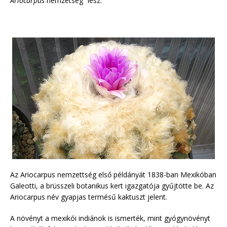
Ariocarpus
nemzetség” lesz.
Az Ariocarpus nemzettség első példányát 1838-ban Mexikóban
Galeotti, a brüsszeli botanikus kert igazgatója gyűjtötte be. Az
Ariocarpus név gyapjas termésű kaktuszt jelent.
A növényt a mexikói indiánok is ismerték, mint gyógynövényt