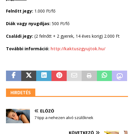
Felnőtt jegy:
1.000 Ft/fő
Diák vagy nyugdíjas:
500 Ft/fő
Családi jegy:
(2 felnőtt + 2 gyerek, 14 éves korig) 2.000 Ft
További információ:
http://kaktuszgyujtok.hu/
HIRDETÉS
ELŐZŐ
7 tipp a nehezen alvó szülőknek
KÖVETKEZŐ