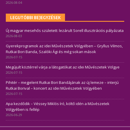
2026-08-04
LEGUTÓBBI BEJEGYZÉSEK
Új magyar mesehős született: lezárult Sorell illusztrációs pályázata
2026-08-03
Gyerekprogramok az idei Művészetek Völgyében – Gryllus Vilmos,
Rutkai Bori Banda, Szalóki Ági és még sokan mások
2026-07-15
Megújult köztérrel várja a látogatókat az idei Művészetek Völgye
2026-07-15
Pihitér – megjelent Rutkai Bori Bandájának az új lemeze – interjú
Rutkai Borival – koncert az idei Művészetek Völgyében
2026-07-15
Apa kezdődik – Véssey Miklós író, költő idén a Művészetek
Völgyében is fellép
2026-06-29