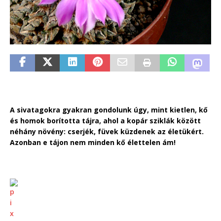
A sivatagokra gyakran gondolunk úgy, mint kietlen, kő
és homok borította tájra, ahol a kopár sziklák között
néhány növény: cserjék, füvek küzdenek az életükért.
Azonban e tájon nem minden kő élettelen ám!