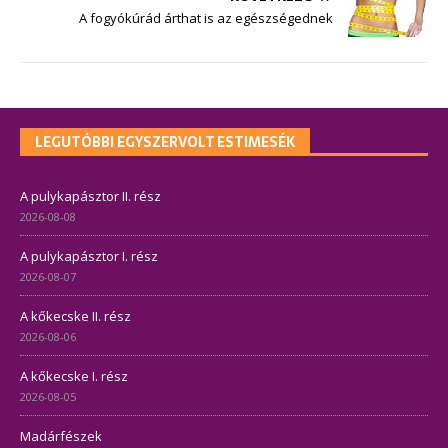
A fogyókúrád árthat is az egészségednek
LEGUTÓBBI EGYSZERVOLT ESTIMESÉK
A pulykapásztor II. rész
2026-08-08
A pulykapásztor I. rész
2026-08-07
A kőkecske II. rész
2026-08-06
A kőkecske I. rész
2026-08-05
Madárfészek