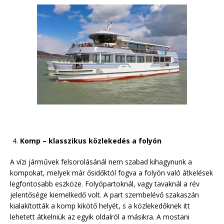
Komp – klasszikus közlekedés a folyón
A vízi járművek felsorolásánál nem szabad kihagynunk a
kompokat, melyek már ősidőktól fogva a folyón való átkelések
legfontosabb eszköze. Folyópartoknál, vagy tavaknál a rév
jelentősége kiemelkedő volt. A part szembelévő szakaszán
kialakították a komp kikötő helyét, s a közlekedőknek itt
lehetett átkelniük az egyik oldalról a másikra. A mostani