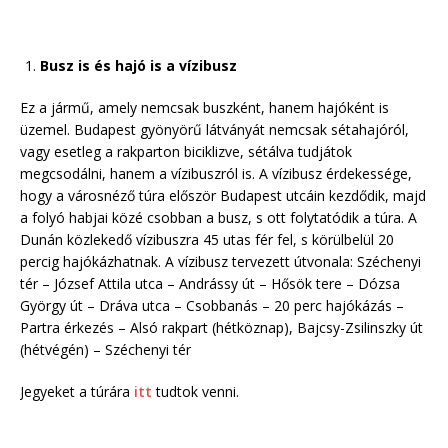
Busz is és hajó is a vízibusz
Ez a jármű, amely nemcsak buszként, hanem hajóként is
üzemel. Budapest gyönyörű látványát nemcsak sétahajóról,
vagy esetleg a rakparton biciklizve, sétálva tudjátok
megcsodálni, hanem a vízibuszról is. A vízibusz érdekessége,
hogy a városnéző túra először Budapest utcáin kezdődik, majd
a folyó habjai közé csobban a busz, s ott folytatódik a túra. A
Dunán közlekedő vízibuszra 45 utas fér fel, s körülbelül 20
percig hajókázhatnak. A vízibusz tervezett útvonala: Széchenyi
tér – József Attila utca – Andrássy út – Hősök tere – Dózsa
György út – Dráva utca – Csobbanás – 20 perc hajókázás –
Partra érkezés – Alsó rakpart (hétköznap), Bajcsy-Zsilinszky út
(hétvégén) – Széchenyi tér
Jegyeket a túrára
itt
tudtok venni.