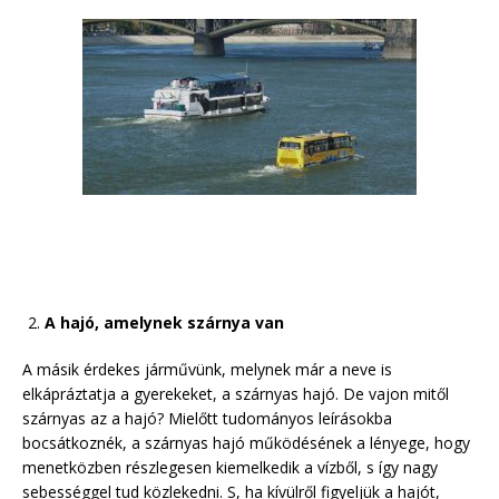
A hajó, amelynek szárnya van
A másik érdekes járművünk, melynek már a neve is
elkápráztatja a gyerekeket, a szárnyas hajó. De vajon mitől
szárnyas az a hajó? Mielőtt tudományos leírásokba
bocsátkoznék, a szárnyas hajó működésének a lényege, hogy
menetközben részlegesen kiemelkedik a vízből, s így nagy
sebességgel tud közlekedni. S, ha kívülről figyeljük a hajót,