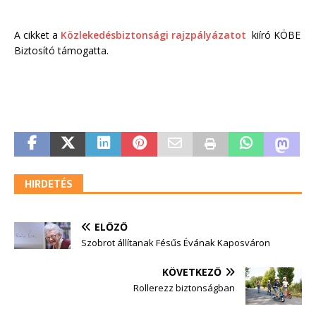
A cikket a
Közlekedésbiztonsági rajzpályázatot
kiíró KÖBE
Biztosító támogatta.
HIRDETÉS
ELŐZŐ
Szobrot állítanak Fésűs Évának Kaposváron
KÖVETKEZŐ
Rollerezz biztonságban