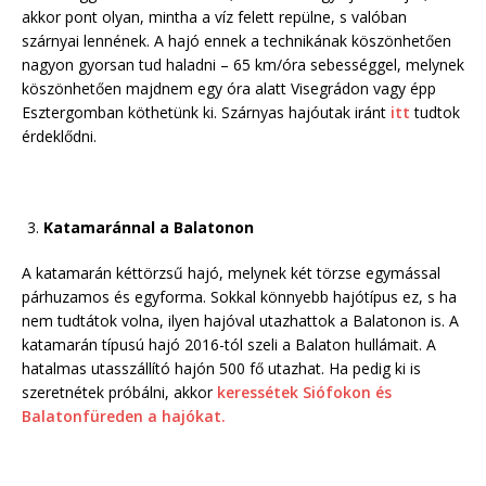
akkor pont olyan, mintha a víz felett repülne, s valóban
szárnyai lennének. A hajó ennek a technikának köszönhetően
nagyon gyorsan tud haladni – 65 km/óra sebességgel, melynek
köszönhetően majdnem egy óra alatt Visegrádon vagy épp
Esztergomban köthetünk ki. Szárnyas hajóutak iránt
itt
tudtok
érdeklődni.
Katamaránnal a Balatonon
A katamarán kéttörzsű hajó, melynek két törzse egymással
párhuzamos és egyforma. Sokkal könnyebb hajótípus ez, s ha
nem tudtátok volna, ilyen hajóval utazhattok a Balatonon is. A
katamarán típusú hajó 2016-tól szeli a Balaton hullámait. A
hatalmas utasszállító hajón 500 fő utazhat. Ha pedig ki is
szeretnétek próbálni, akkor
keressétek Siófokon és
Balatonfüreden a hajókat.