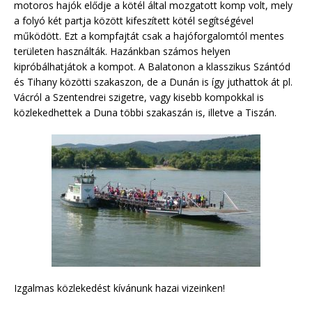
motoros hajók elődje a kötél által mozgatott komp volt, mely
a folyó két partja között kifeszített kötél segítségével
működött. Ezt a kompfajtát csak a hajóforgalomtól mentes
területen használták. Hazánkban számos helyen
kipróbálhatjátok a kompot. A Balatonon a klasszikus Szántód
és Tihany közötti szakaszon, de a Dunán is így juthattok át pl.
Vácról a Szentendrei szigetre, vagy kisebb kompokkal is
közlekedhettek a Duna többi szakaszán is, illetve a Tiszán.
Izgalmas közlekedést kívánunk hazai vizeinken!