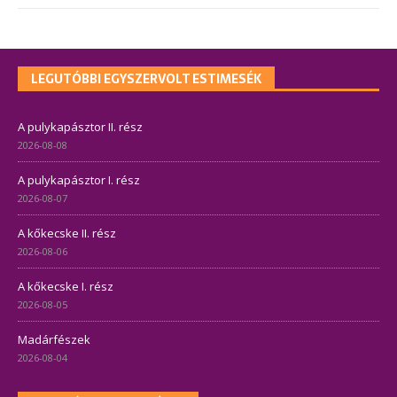
LEGUTÓBBI EGYSZERVOLT ESTIMESÉK
A pulykapásztor II. rész
2026-08-08
A pulykapásztor I. rész
2026-08-07
A kőkecske II. rész
2026-08-06
A kőkecske I. rész
2026-08-05
Madárfészek
2026-08-04