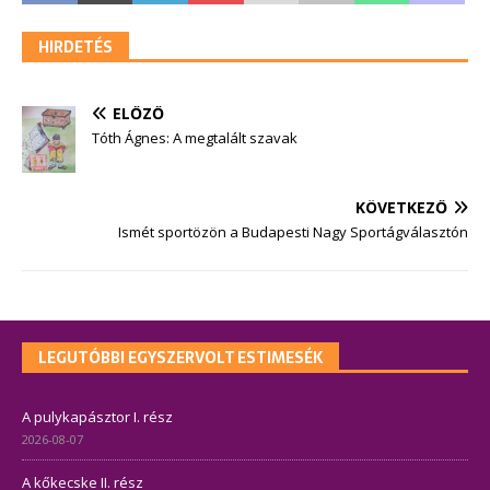
HIRDETÉS
ELŐZŐ
Tóth Ágnes: A megtalált szavak
KÖVETKEZŐ
Ismét sportözön a Budapesti Nagy Sportágválasztón
LEGUTÓBBI EGYSZERVOLT ESTIMESÉK
A pulykapásztor I. rész
2026-08-07
A kőkecske II. rész