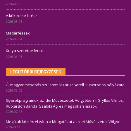
2026-08-06
A kőkecske I. rész
2026-08-05
Madárfészek
2026-08-04
Kutya szeretne lenni
2026-08-03
LEGUTÓBBI BEJEGYZÉSEK
Új magyar mesehős született: lezárult Sorell illusztrációs pályázata
2026-08-03
Gyerekprogramok az idei Művészetek Völgyében – Gryllus Vilmos,
Rutkai Bori Banda, Szalóki Ági és még sokan mások
2026-07-15
Megújult köztérrel várja a látogatókat az idei Művészetek Völgye
2026-07-15