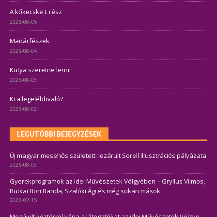
A kőkecske I. rész
2026-08-05
Madárfészek
2026-08-04
Kutya szeretne lenni
2026-08-03
Ki a legelébbvaló?
2026-08-02
LEGUTÓBBI BEJEGYZÉSEK
Új magyar mesehős született: lezárult Sorell illusztrációs pályázata
2026-08-03
Gyerekprogramok az idei Művészetek Völgyében – Gryllus Vilmos,
Rutkai Bori Banda, Szalóki Ági és még sokan mások
2026-07-15
Megújult köztérrel várja a látogatókat az idei Művészetek Völgye