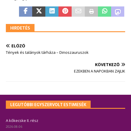
HIRDETÉS
ELŐZŐ
Tények és talányok tárháza – Dinoszauruszok
KÖVETKEZŐ
EZEKBEN A NAPOKBAN ZAJLIK
LEGUTÓBBI EGYSZERVOLT ESTIMESÉK
A kőkecske II. rész
2026-08-06