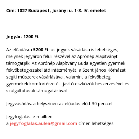
Cím: 1027 Budapest, Jurányi u. 1-3. IV. emelet
Jegyár: 1200 Ft
Az előadásra
5200 Ft-
os jegyek vásárlása is lehetséges,
melynek jegyáron felüli részével az Aprónép Alapítványt
támogatják. Az Aprónép Alapítvány Buda egyetlen gyermek
fekvőbeteg-szakellátó intézményét, a Szent János Kórházat
segíti műszerek vásárlásával, valamint a fekvőbeteg
gyermekek komfortérzetét javító eszközök beszerzésével és
szolgáltatások támogatásával.
Jegyvásárlás: a helyszínen az előadás előtt 30 perccel
Jegyfoglalás: e-mailben
a
jegyfoglalas.aulea@gmail.com
címen lehetséges.