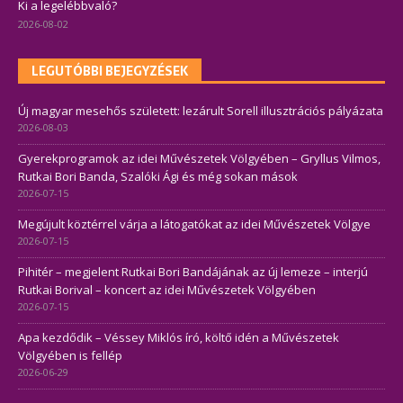
Ki a legelébbvaló?
2026-08-02
LEGUTÓBBI BEJEGYZÉSEK
Új magyar mesehős született: lezárult Sorell illusztrációs pályázata
2026-08-03
Gyerekprogramok az idei Művészetek Völgyében – Gryllus Vilmos,
Rutkai Bori Banda, Szalóki Ági és még sokan mások
2026-07-15
Megújult köztérrel várja a látogatókat az idei Művészetek Völgye
2026-07-15
Pihitér – megjelent Rutkai Bori Bandájának az új lemeze – interjú
Rutkai Borival – koncert az idei Művészetek Völgyében
2026-07-15
Apa kezdődik – Véssey Miklós író, költő idén a Művészetek
Völgyében is fellép
2026-06-29