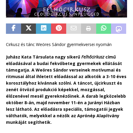
Cirkusz és tánc Weöres Sándor gyermekversei nyomán
Juhász Kata Társulata nagy sikerű
Felhőcirkusz
című
előadásával a budai fekvőbeteg gyermekek ellátását
támogatja. A Weöres Sándor verseinek motívumai és
ritmusai által ihletett előadással az alkotók a 3-10 éves
korosztályhoz kívánnak szólni. A táncot, újcirkuszt és
zenét ötvöző produkció képekkel, mozgással,
élőzenével mesél gyereknézőinek. A darab legközelebb
október 8-án, majd november 11-én a Jurányi Házban
lesz látható. Az előadásra speciális, támogatói jegyek
válthatók, melyekkel a nézők az Aprónép Alapítvány
munkáját segíthetik.