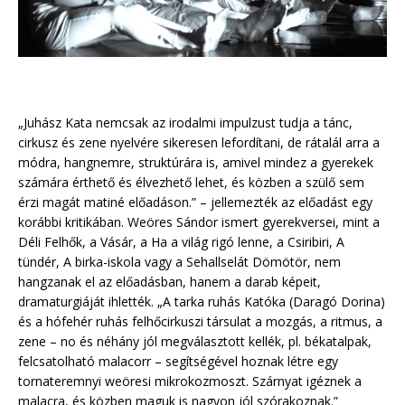
„Juhász Kata nemcsak az irodalmi impulzust tudja a tánc,
cirkusz és zene nyelvére sikeresen lefordítani, de rátalál arra a
módra, hangnemre, struktúrára is, amivel mindez a gyerekek
számára érthető és élvezhető lehet, és közben a szülő sem
érzi magát matiné előadáson.” – jellemezték az előadást egy
korábbi kritikában. Weöres Sándor ismert gyerekversei, mint a
Déli Felhők, a Vásár, a Ha a világ rigó lenne, a Csiribiri, A
tündér, A birka-iskola vagy a Sehallselát Dömötör, nem
hangzanak el az előadásban, hanem a darab képeit,
dramaturgiáját ihlették. „A tarka ruhás Katóka (Daragó Dorina)
és a hófehér ruhás felhőcirkuszi társulat a mozgás, a ritmus, a
zene – no és néhány jól megválasztott kellék, pl. békatalpak,
felcsatolható malacorr – segítségével hoznak létre egy
tornateremnyi weöresi mikrokozmoszt. Szárnyat igéznek a
malacra, és közben maguk is nagyon jól szórakoznak.”