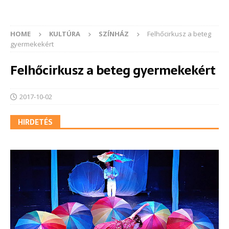
HOME
KULTÚRA
SZÍNHÁZ
Felhőcirkusz a beteg
gyermekekért
Felhőcirkusz a beteg gyermekekért
2017-10-02
HIRDETÉS