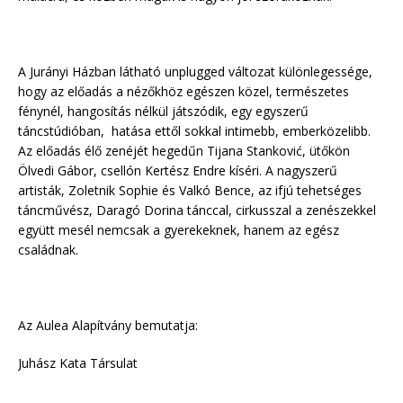
A Jurányi Házban látható unplugged változat különlegessége,
hogy az előadás a nézőkhöz egészen közel, természetes
fénynél, hangosítás nélkül játszódik, egy egyszerű
táncstúdióban, hatása ettől sokkal intimebb, emberközelibb.
Az előadás élő zenéjét hegedűn Tijana Stanković, ütőkön
Ölvedi Gábor, csellón Kertész Endre kíséri. A nagyszerű
artisták, Zoletnik Sophie és Valkó Bence, az ifjú tehetséges
táncművész, Daragó Dorina tánccal, cirkusszal a zenészekkel
együtt mesél nemcsak a gyerekeknek, hanem az egész
családnak.
Az Aulea Alapítvány bemutatja:
Juhász Kata Társulat