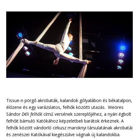
Tissue-n pörgő akrobaták, kalandok gólyalábon és békatalpon,
élőzene és egy varázslatos, felhők közötti utazás. Weöres
Sándor
Déli felhők
című versének szereplőjéhez, a nyári égbolt
felhőit bámuló Katókához képzeletbeli barátok érkeznek. A
felhők között vándorló cirkusz maroknyi társulatának akrobatái
és zenészei Katókával kiegészülve vágnak új kalandokba.