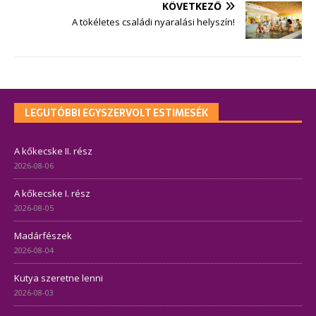
KÖVETKEZŐ
A tökéletes családi nyaralási helyszín!
LEGUTÓBBI EGYSZERVOLT ESTIMESÉK
A kőkecske II. rész
2026-08-06
A kőkecske I. rész
2026-08-05
Madárfészek
2026-08-04
Kutya szeretne lenni
2026-08-03