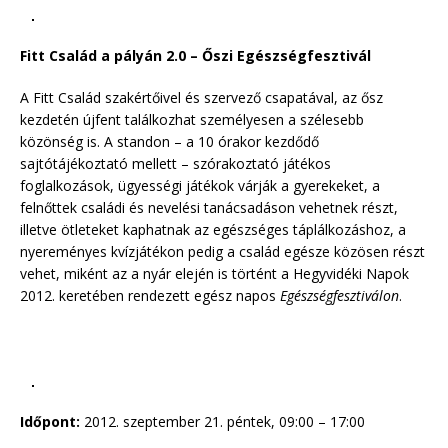
Fitt Család a pályán 2.0 – Őszi Egészségfesztivál
A Fitt Család szakértőivel és szervező csapatával, az ősz
kezdetén újfent találkozhat személyesen a szélesebb
közönség is. A standon – a 10 órakor kezdődő
sajtótájékoztató mellett – szórakoztató játékos
foglalkozások, ügyességi játékok várják a gyerekeket, a
felnőttek családi és nevelési tanácsadáson vehetnek részt,
illetve ötleteket kaphatnak az egészséges táplálkozáshoz, a
nyereményes kvízjátékon pedig a család egésze közösen részt
vehet, miként az a nyár elején is történt a Hegyvidéki Napok
2012. keretében rendezett egész napos
Egészségfesztiválon
.
Időpont:
2012. szeptember 21. péntek, 09:00 – 17:00