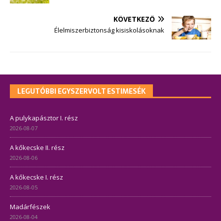
KÖVETKEZŐ
Élelmiszerbiztonság kisiskolásoknak
LEGUTÓBBI EGYSZERVOLT ESTIMESÉK
A pulykapásztor I. rész
2026-08-07
A kőkecske II. rész
2026-08-06
A kőkecske I. rész
2026-08-05
Madárfészek
2026-08-04