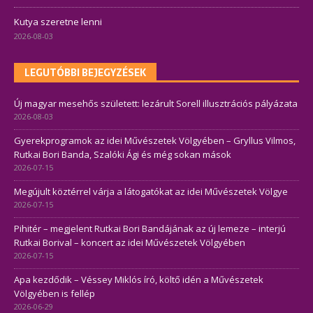
Kutya szeretne lenni
2026-08-03
LEGUTÓBBI BEJEGYZÉSEK
Új magyar mesehős született: lezárult Sorell illusztrációs pályázata
2026-08-03
Gyerekprogramok az idei Művészetek Völgyében – Gryllus Vilmos,
Rutkai Bori Banda, Szalóki Ági és még sokan mások
2026-07-15
Megújult köztérrel várja a látogatókat az idei Művészetek Völgye
2026-07-15
Pihitér – megjelent Rutkai Bori Bandájának az új lemeze – interjú
Rutkai Borival – koncert az idei Művészetek Völgyében
2026-07-15
Apa kezdődik – Véssey Miklós író, költő idén a Művészetek
Völgyében is fellép
2026-06-29