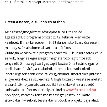
én 10 órától, a Merkapt Maraton Sportközpontban.
Fitten a neten, a suliban és otthon
Az egészségmegőrzést zászlajára tűző Fitt Család
Egészségklub programsorozat 2012. február 7-én vette
kezdetét. Ennek keretében hét általános iskolában, összesen
mintegy száz alkalommal tartottak játékos
klubfoglalkozásokat a program szakértői. E klubsorozatok célja
az volt, hogy az egészséget meghatározó legfontosabb
tényezőkről – az egészséges táplálkozásról, a testmozgásról,
a lelki harmóniáról, a családról, a társas kapcsolatokról – a
lehető legszélesebb elméleti és gyakorlati ismereteket juttassa
el gyerekekhez és szüleikhez. A foglalkozások vezetése mellett
a szakértők folyamatosan publikáltak cikkeket az alapvető
tudnivalókról, fontos élethelyzetekről a
www.fittcsalad.hu
honlapon, melynek tartalma készségfejlesztő, edukatív
játékokkal, kvízekkel, tesztekkel is bővült a projekt ideje alatt.