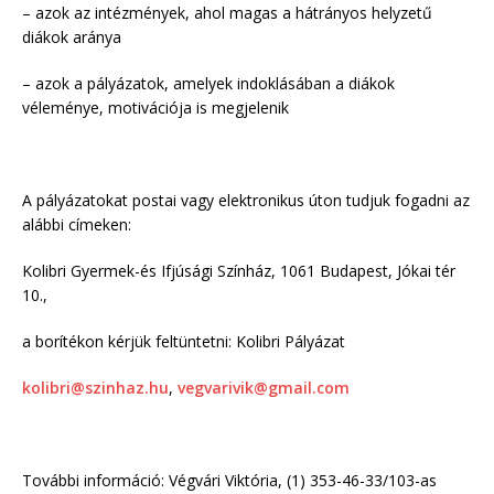
– azok az intézmények, ahol magas a hátrányos helyzetű
diákok aránya
– azok a pályázatok, amelyek indoklásában a diákok
véleménye, motivációja is megjelenik
A pályázatokat postai vagy elektronikus úton tudjuk fogadni az
alábbi címeken:
Kolibri Gyermek-és Ifjúsági Színház, 1061 Budapest, Jókai tér
10.,
a borítékon kérjük feltüntetni: Kolibri Pályázat
kolibri@szinhaz.hu
,
vegvarivik@gmail.com
További információ: Végvári Viktória, (1) 353-46-33/103-as