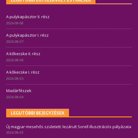
LEGUTÓBBI EGYSZERVOLT ESTIMESÉK
A pulykapásztor II. rész
2026-08-08
A pulykapásztor I. rész
2026-08-07
A kőkecske II. rész
2026-08-06
A kőkecske I. rész
2026-08-05
Madárfészek
2026-08-04
LEGUTÓBBI BEJEGYZÉSEK
Új magyar mesehős született: lezárult Sorell illusztrációs pályázata
2026-08-03