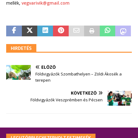
mellék,
vegvarivik@gmail.com
HIRDETÉS
ELŐZŐ
Földvigyázók Szombathelyen – Zöldi Ákosék a
terepen
KÖVETKEZŐ
Földvigyázók Veszprémben és Pécsen