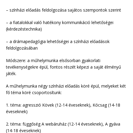
– színházi előadás feldolgozása sajátos szempontok szerint
– a fiatalokkal való hatékony kommunikáció lehetőségei
(kérdezéstechnika)
– a drámapedagógia lehetőségei a színházi előadások
feldolgozásában
Módszere: a műhelymunka elsősorban gyakorlati
tevékenységekre épül, fontos részét képezi a saját élményű
játék.
A műhelymunka négy színházi előadás köré épül, melyeket két
fő téma köré csoportosítunk:
1. téma: agresszió Kövek (12-14 éveseknek), Kócsag (14-18
éveseknek)
2. téma: függőség A webáruház (12-14 éveseknek), A gyáva
(14-18 éveseknek)