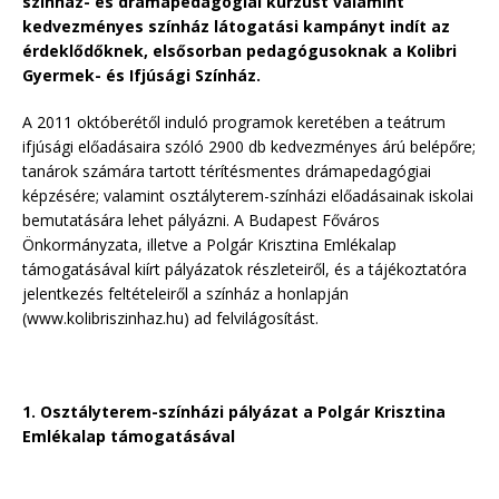
színház- és drámapedagógiai kurzust valamint
kedvezményes színház látogatási kampányt indít az
érdeklődőknek, elsősorban pedagógusoknak a Kolibri
Gyermek- és Ifjúsági Színház.
A 2011 októberétől induló programok keretében a teátrum
ifjúsági előadásaira szóló 2900 db kedvezményes árú belépőre;
tanárok számára tartott térítésmentes drámapedagógiai
képzésére; valamint osztályterem-színházi előadásainak iskolai
bemutatására lehet pályázni. A Budapest Főváros
Önkormányzata, illetve a Polgár Krisztina Emlékalap
támogatásával kiírt pályázatok részleteiről, és a tájékoztatóra
jelentkezés feltételeiről a színház a honlapján
(www.kolibriszinhaz.hu) ad felvilágosítást.
1. Osztályterem-színházi pályázat a Polgár Krisztina
Emlékalap támogatásával