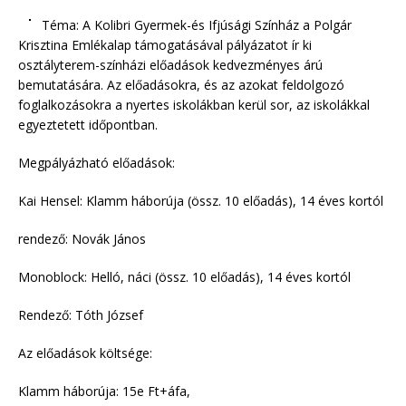
Téma: A Kolibri Gyermek-és Ifjúsági Színház a Polgár
Krisztina Emlékalap támogatásával pályázatot ír ki
osztályterem-színházi előadások kedvezményes árú
bemutatására. Az előadásokra, és az azokat feldolgozó
foglalkozásokra a nyertes iskolákban kerül sor, az iskolákkal
egyeztetett időpontban.
Megpályázható előadások:
Kai Hensel: Klamm háborúja (össz. 10 előadás), 14 éves kortól
rendező: Novák János
Monoblock: Helló, náci (össz. 10 előadás), 14 éves kortól
Rendező: Tóth József
Az előadások költsége:
Klamm háborúja: 15e Ft+áfa,