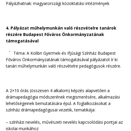
Pályázhatnak: magyarországi közoktatási intézmények
4. Pályázat műhelymunkán való részvételre tanárok
részére Budapest Főváros Önkormányzatának
támogatásával
Téma: A Kolibri Gyermek-és Ifjúsági Színház Budapest
Főváros Önkormányzatának támogatásával pályázatot ír ki
tanári műhelymunkán való részvételre pedagógusok részére.
A 2×10 órás (összesen 4 alkalom) képzés alapvetően a
drámapedagógia módszerének megismerésére, alkalmazási
lehetőségeinek bemutatására épül. A foglalkozásokat a
színház drámapedagógusai vezetik, tematikája:
– színházi nevelés, művészeti nevelés kapcsolódási pontjai az
iskolai munkához