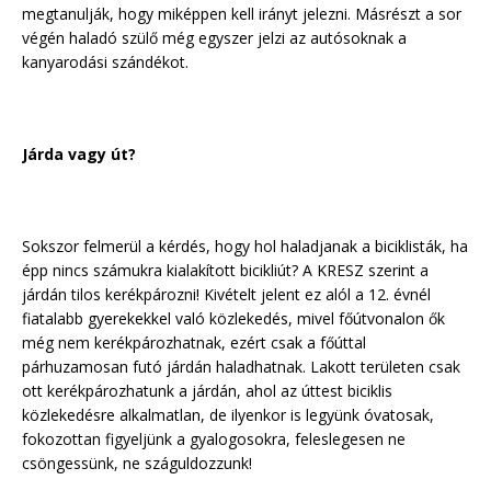
megtanulják, hogy miképpen kell irányt jelezni. Másrészt a sor
végén haladó szülő még egyszer jelzi az autósoknak a
kanyarodási szándékot.
Járda vagy út?
Sokszor felmerül a kérdés, hogy hol haladjanak a biciklisták, ha
épp nincs számukra kialakított bicikliút? A KRESZ szerint a
járdán tilos kerékpározni! Kivételt jelent ez alól a 12. évnél
fiatalabb gyerekekkel való közlekedés, mivel főútvonalon ők
még nem kerékpározhatnak, ezért csak a főúttal
párhuzamosan futó járdán haladhatnak. Lakott területen csak
ott kerékpározhatunk a járdán, ahol az úttest biciklis
közlekedésre alkalmatlan, de ilyenkor is legyünk óvatosak,
fokozottan figyeljünk a gyalogosokra, feleslegesen ne
csöngessünk, ne száguldozzunk!