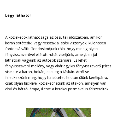
Légy látható!
A közlekedők láthatósága az őszi, téli időszakban, amikor
korán sötétedik, vagy rosszak a látási viszonyok, különösen
fontossá válik. Gondoskodjunk róla, hogy mindig olyan
fényvisszaverővel ellátott ruhát viseljünk, amelyben jól
láthatóak vagyunk az autósok számára. Ez lehet
fényvisszaverő mellény, vagy akár egy kis fényvisszaverő jelzés
viselete a karon, bokán, esetleg a táskán. Arról se
feledkezzünk meg, hogy ha sötétedés után ülünk kerékpárra,
csak olyan biciklivel közlekedhetünk az utakon, amelyen van
első és hátsó lámpa, illetve a kerekei prizmával is felszereltek.