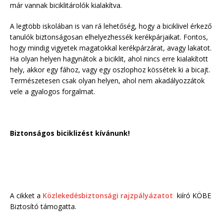
már vannak biciklitárolók kialakítva.
A legtöbb iskolában is van rá lehetőség, hogy a biciklivel érkező
tanulók biztonságosan elhelyezhessék kerékpárjaikat. Fontos,
hogy mindig vigyetek magatokkal kerékpárzárat, avagy lakatot.
Ha olyan helyen hagynátok a biciklit, ahol nincs erre kialakított
hely, akkor egy fához, vagy egy oszlophoz kössétek ki a bicajt.
Természetesen csak olyan helyen, ahol nem akadályozzátok
vele a gyalogos forgalmat.
Biztonságos biciklizést kívánunk!
A cikket a
Közlekedésbiztonsági rajzpályázatot
kiíró KÖBE
Biztosító támogatta.