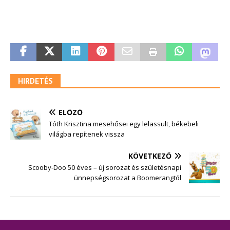
HIRDETÉS
ELŐZŐ
Tóth Krisztina mesehősei egy lelassult, békebeli
világba repítenek vissza
KÖVETKEZŐ
Scooby-Doo 50 éves – új sorozat és születésnapi
ünnepségsorozat a Boomerangtól