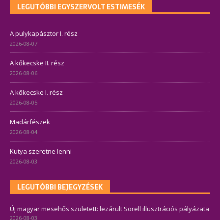
LEGUTÓBBI EGYSZERVOLT ESTIMESÉK
A pulykapásztor I. rész
2026-08-07
A kőkecske II. rész
2026-08-06
A kőkecske I. rész
2026-08-05
Madárfészek
2026-08-04
Kutya szeretne lenni
2026-08-03
LEGUTÓBBI BEJEGYZÉSEK
Új magyar mesehős született: lezárult Sorell illusztrációs pályázata
2026-08-03