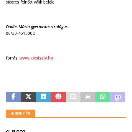
sikeres felnőtt válik belőle.
Dudás Mária gyermekasztrológus
06/30-4515002
forrás:
www.kicsisziv.hu
HIRDETÉS
ELŐZŐ