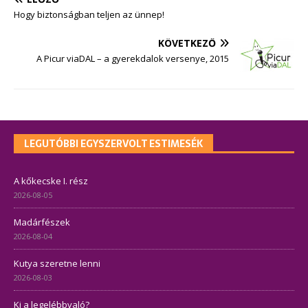
Hogy biztonságban teljen az ünnep!
KÖVETKEZŐ
A Picur viaDAL – a gyerekdalok versenye, 2015
LEGUTÓBBI EGYSZERVOLT ESTIMESÉK
A kőkecske I. rész
2026-08-05
Madárfészek
2026-08-04
Kutya szeretne lenni
2026-08-03
Ki a legelébbvaló?