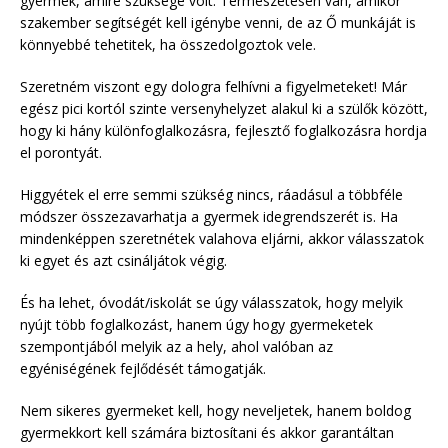
gyermek, amire szüksége volt. Természetesen van, amikor
szakember segítségét kell igénybe venni, de az Ő munkáját is
könnyebbé tehetitek, ha összedolgoztok vele.
Szeretném viszont egy dologra felhívni a figyelmeteket! Már
egész pici kortól szinte versenyhelyzet alakul ki a szülők között,
hogy ki hány különfoglalkozásra, fejlesztő foglalkozásra hordja
el porontyát.
Higgyétek el erre semmi szükség nincs, ráadásul a többféle
módszer összezavarhatja a gyermek idegrendszerét is. Ha
mindenképpen szeretnétek valahova eljárni, akkor válasszatok
ki egyet és azt csináljátok végig.
És ha lehet, óvodát/iskolát se úgy válasszatok, hogy melyik
nyújt több foglalkozást, hanem úgy hogy gyermeketek
szempontjából melyik az a hely, ahol valóban az
egyéniségének fejlődését támogatják.
Nem sikeres gyermeket kell, hogy neveljetek, hanem boldog
gyermekkort kell számára biztosítani és akkor garantáltan