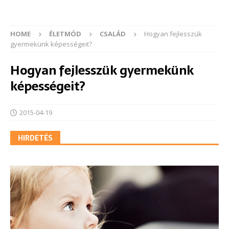
HOME
ÉLETMÓD
CSALÁD
Hogyan fejlesszük
gyermekünk képességeit?
Hogyan fejlesszük gyermekünk
képességeit?
2015-04-19
HIRDETÉS