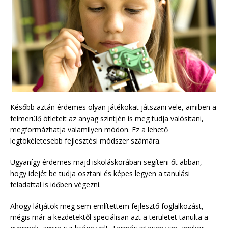
Később aztán érdemes olyan játékokat játszani vele, amiben a
felmerülő ötleteit az anyag szintjén is meg tudja valósítani,
megformázhatja valamilyen módon. Ez a lehető
legtökéletesebb fejlesztési módszer számára.
Ugyanígy érdemes majd iskoláskorában segíteni őt abban,
hogy idejét be tudja osztani és képes legyen a tanulási
feladattal is időben végezni.
Ahogy látjátok meg sem említettem fejlesztő foglalkozást,
mégis már a kezdetektől speciálisan azt a területet tanulta a