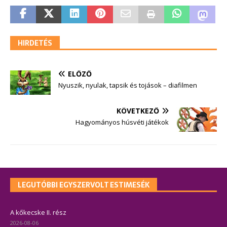
HIRDETÉS
ELŐZŐ
Nyuszik, nyulak, tapsik és tojások – diafilmen
KÖVETKEZŐ
Hagyományos húsvéti játékok
LEGUTÓBBI EGYSZERVOLT ESTIMESÉK
A kőkecske II. rész
2026-08-06