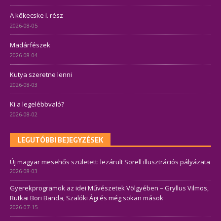
A kőkecske I. rész
2026-08-05
Madárfészek
2026-08-04
Kutya szeretne lenni
2026-08-03
Ki a legelébbvaló?
2026-08-02
LEGUTÓBBI BEJEGYZÉSEK
Új magyar mesehős született: lezárult Sorell illusztrációs pályázata
2026-08-03
Gyerekprogramok az idei Művészetek Völgyében – Gryllus Vilmos,
Rutkai Bori Banda, Szalóki Ági és még sokan mások
2026-07-15