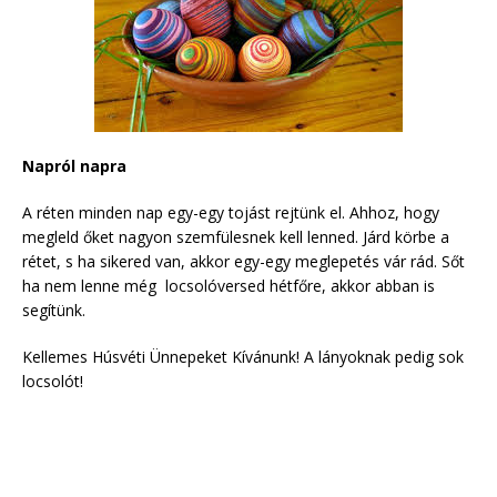
Napról napra
A réten minden nap egy-egy tojást rejtünk el. Ahhoz, hogy
megleld őket nagyon szemfülesnek kell lenned. Járd körbe a
rétet, s ha sikered van, akkor egy-egy meglepetés vár rád. Sőt
ha nem lenne még locsolóversed hétfőre, akkor abban is
segítünk.
Kellemes Húsvéti Ünnepeket Kívánunk! A lányoknak pedig sok
locsolót!