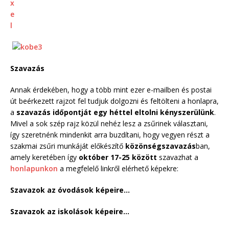
Szavazás
Annak érdekében, hogy a több mint ezer e-mailben és postai
út beérkezett rajzot fel tudjuk dolgozni és feltölteni a honlapra,
a
szavazás időpontját egy héttel eltolni kényszerülünk
.
Mivel a sok szép rajz közül nehéz lesz a zsűrinek választani,
így szeretnénk mindenkit arra buzdítani, hogy vegyen részt a
szakmai zsűri munkáját előkészítő
közönségszavazás
ban,
amely keretében így
október 17-25 között
szavazhat a
honlapunkon
a megfelelő linkről elérhető képekre:
Szavazok az óvodások képeire…
Szavazok az iskolások képeire…