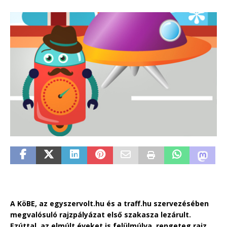
A KöBE, az egyszervolt.hu és a traff.hu szervezésében
megvalósuló rajzpályázat első szakasza lezárult.
Ezúttal, az elmúlt éveket is felülmúlva, rengeteg rajz