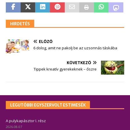
HIRDETÉS
ELŐZŐ
6 dolog, amit ne pakolj be az uzsonnás táskába
KÖVETKEZŐ
Tippek kreatív gyerekeknek – őszre
LEGUTÓBBI EGYSZERVOLT ESTIMESÉK
A pulykapásztor I. rész
2026-08-07