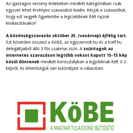
Az igazságos verseny érdekében mindkét kategóriában csak
egyszer lehet érvényes szavazatot leadni. Kérjük a szavazókat,
hogy ezt vegyék figyelembe a legszebbnek ítélt rajzok
kiválasztásakor!
A közönségszavazás október 25. (vasárnap) éjfélig tart.
Ezt követően összeül a KöBE, az egyszervolt.hu és a traff.hu
delegáltjaiból álló 3 fős szakmai zsűri. A
zsűritagok az
internetes szavazáson legtöbb voksot kapott 15-15 kép
közül döntenek
mindkét korosztályban a legjobbnak ítélt 3-3
képről, és lehetőségük van különdíjast is választani.