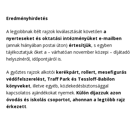
Eredményhirdetés
A legjobbnak ítélt rajzok kiválasztását követően
a
nyerteseket és oktatási intézményüket e-mailben
(annak hiányában postai úton)
értesítjük
, s egyben
tájékoztatjuk őket a – várhatóan november közepi – díjátadó
helyszínéről, időpontjáról is.
A győztes rajzok alkotói
kerékpárt, rollert, mesefigurás
védőfelszerelést, Traff Park és Tessloff-Babilon
könyveket
, illetve egyéb, közlekedésbiztonsággal
kapcsolatos ajándékokat nyernek.
Külön díjazzuk
azon
óvodás és iskolás csoportot, ahonnan a legtöbb rajz
érkezett
.