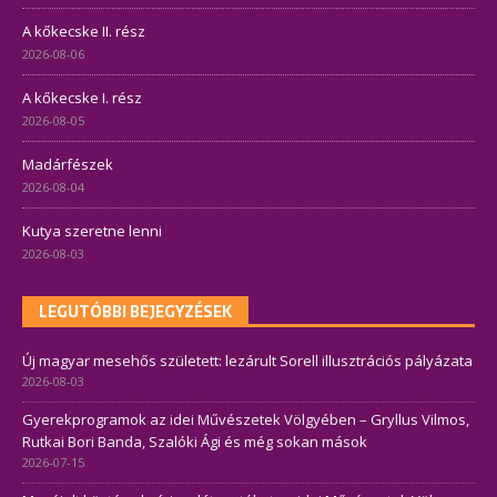
A kőkecske II. rész
2026-08-06
A kőkecske I. rész
2026-08-05
Madárfészek
2026-08-04
Kutya szeretne lenni
2026-08-03
LEGUTÓBBI BEJEGYZÉSEK
Új magyar mesehős született: lezárult Sorell illusztrációs pályázata
2026-08-03
Gyerekprogramok az idei Művészetek Völgyében – Gryllus Vilmos,
Rutkai Bori Banda, Szalóki Ági és még sokan mások
2026-07-15