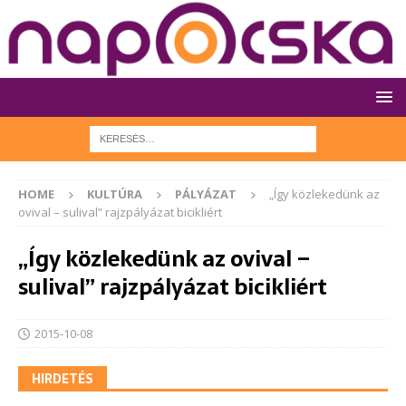
HOME
KULTÚRA
PÁLYÁZAT
„Így közlekedünk az
ovival – sulival” rajzpályázat bicikliért
„Így közlekedünk az ovival –
sulival” rajzpályázat bicikliért
2015-10-08
HIRDETÉS