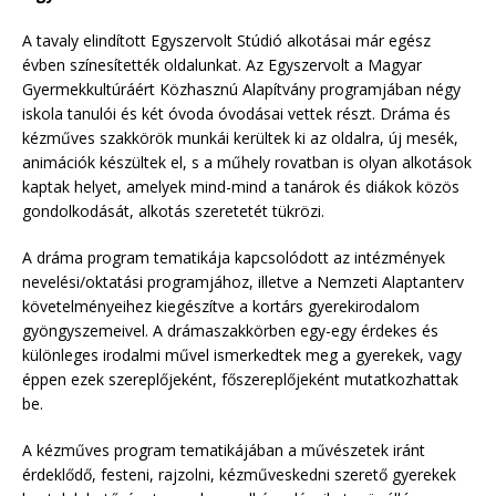
A tavaly elindított Egyszervolt Stúdió alkotásai már egész
évben színesítették oldalunkat. Az Egyszervolt a Magyar
Gyermekkultúráért Közhasznú Alapítvány programjában négy
iskola tanulói és két óvoda óvodásai vettek részt. Dráma és
kézműves szakkörök munkái kerültek ki az oldalra, új mesék,
animációk készültek el, s a műhely rovatban is olyan alkotások
kaptak helyet, amelyek mind-mind a tanárok és diákok közös
gondolkodását, alkotás szeretetét tükrözi.
A dráma program tematikája kapcsolódott az intézmények
nevelési/oktatási programjához, illetve a Nemzeti Alaptanterv
követelményeihez kiegészítve a kortárs gyerekirodalom
gyöngyszemeivel. A drámaszakkörben egy-egy érdekes és
különleges irodalmi művel ismerkedtek meg a gyerekek, vagy
éppen ezek szereplőjeként, főszereplőjeként mutatkozhattak
be.
A kézműves program tematikájában a művészetek iránt
érdeklődő, festeni, rajzolni, kézműveskedni szerető gyerekek