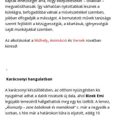
kaptak lehetőséget arra, hogy elképzeléseiket – önállóan –
megvalósíthassák. Így várhatóan nyitottabbak lesznek a
külvilágra, befogadóbbá válnak a művészetekkel szemben,
jobban elfogadják a másságot. A bemutatott művek tanúsága
szerint fejlődött a kézügyességük, a kitartásuk, igényességük
saját munkájukkal szemben.
Az alkotásokat a
Műhely
,
Animáció
és
Versek
rovatban
keresd!
Karácsonyi hangulatban
A karácsonyi készülődésben, az otthoni nyüzsgésben kis
nyugalmat adhat a dalok rovatunk új dala, ahol
Bizek Emi
legújabb lemezéről hallgathattok meg egy kis ízelítőt. A lemez,
„
Álomszép – zene babáknak és mamáknak
” c. már a negyedik a
sorban, s híre már a határokon túlra is eljutott, eddig 10