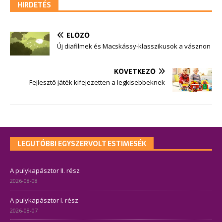
HIRDETÉS
ELŐZŐ
Új diafilmek és Macskássy-klasszikusok a vásznon
KÖVETKEZŐ
Fejlesztő játék kifejezetten a legkisebbeknek
LEGUTÓBBI EGYSZERVOLT ESTIMESÉK
A pulykapásztor II. rész
2026-08-08
A pulykapásztor I. rész
2026-08-07