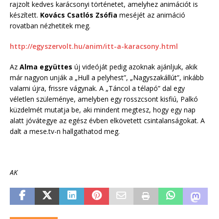
rajzolt kedves karácsonyi történetet, amelyhez animációt is
készített.
Kovács Csatlós Zsófia
meséjét az animáció
rovatban nézhetitek meg.
http://egyszervolt.hu/anim/itt-a-karacsony.html
Az
Alma együttes
új videóját pedig azoknak ajánljuk, akik
már nagyon unják a „Hull a pelyhest”, „Nagyszakállút”, inkább
valami újra, frissre vágynak. A „Táncol a télapó” dal egy
véletlen szüleménye, amelyben egy rosszcsont kisfiú, Palkó
küzdelmét mutatja be, aki mindent megtesz, hogy egy nap
alatt jóvátegye az egész évben elkövetett csintalanságokat. A
dalt a mese.tv-n hallgathatod meg.
AK