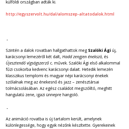
külföldi országban adták ki.
http://egyszervolt.hu/dal/alomszep-altatodalok.html
Szintén a dalok rovatban hallgathattok meg
Szalóki Ági
új,
karácsonyi lemezéről két dalt,
Hadd zengjen énekszó,
és
Újesztendő vígságszerző
c. művek. Szalóki Ági első alkalommal
fűzi csokorba kedvenc karácsonyi dalait. Hetedik lemezén
klasszikus templomi és magyar népi karácsonyi énekek
szólalnak meg az énekesnő és jazz – zenésztársai
tolmácsolásában. Az egész családot megszólító, meghitt
hangulatú zene, igazi ünnepre hangoló.
Az animáció rovatba is új tartalom került, amelynek
különlegessége, hogy egyik nézőnk készítette. Gyerekeinek