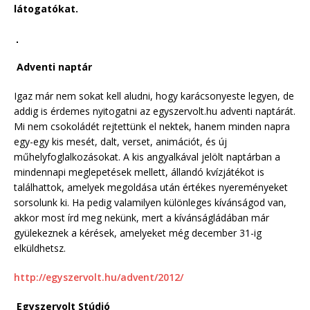
látogatókat.
Adventi naptár
Igaz már nem sokat kell aludni, hogy karácsonyeste legyen, de
addig is érdemes nyitogatni az egyszervolt.hu adventi naptárát.
Mi nem csokoládét rejtettünk el nektek, hanem minden napra
egy-egy kis mesét, dalt, verset, animációt, és új
műhelyfoglalkozásokat. A kis angyalkával jelölt naptárban a
mindennapi meglepetések mellett, állandó kvízjátékot is
találhattok, amelyek megoldása után értékes nyereményeket
sorsolunk ki. Ha pedig valamilyen különleges kívánságod van,
akkor most írd meg nekünk, mert a kívánságládában már
gyülekeznek a kérések, amelyeket még december 31-ig
elküldhetsz.
http://egyszervolt.hu/advent/2012/
Egyszervolt Stúdió