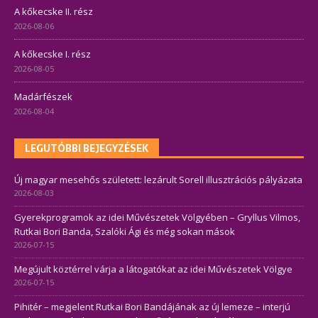
A kőkecske II. rész
2026-08-06
A kőkecske I. rész
2026-08-05
Madárfészek
2026-08-04
LEGUTÓBBI BEJEGYZÉSEK
Új magyar mesehős született: lezárult Sorell illusztrációs pályázata
2026-08-03
Gyerekprogramok az idei Művészetek Völgyében – Gryllus Vilmos,
Rutkai Bori Banda, Szalóki Ági és még sokan mások
2026-07-15
Megújult köztérrel várja a látogatókat az idei Művészetek Völgye
2026-07-15
Pihitér – megjelent Rutkai Bori Bandájának az új lemeze – interjú