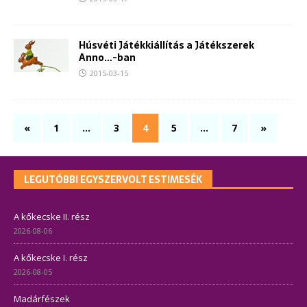
Húsvéti Játékkiállítás a Játékszerek
Anno…-ban
2015-03-15
«
1
…
3
4
5
…
7
»
LEGUTÓBBI EGYSZERVOLT ESTIMESÉK
A kőkecske II. rész
2026-08-06
A kőkecske I. rész
2026-08-05
Madárfészek