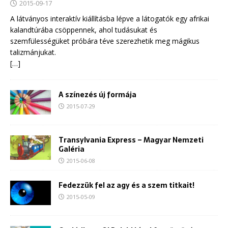
2015-09-17
A látványos interaktív kiállításba lépve a látogatók egy afrikai
kalandtúrába csöppennek, ahol tudásukat és
szemfülességüket próbára téve szerezhetik meg mágikus
talizmánjukat.
[…]
A színezés új formája
2015-07-29
Transylvania Express – Magyar Nemzeti
Galéria
2015-06-08
Fedezzük fel az agy és a szem titkait!
2015-05-09