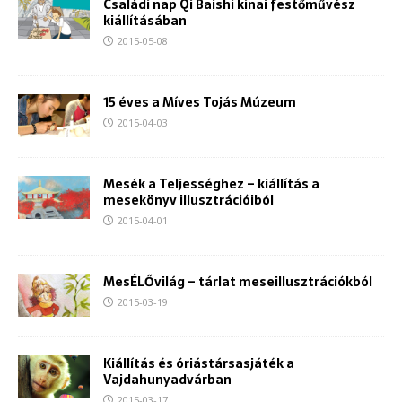
Családi nap Qi Baishi kínai festőművész
kiállításában
2015-05-08
15 éves a Míves Tojás Múzeum
2015-04-03
Mesék a Teljességhez – kiállítás a
mesekönyv illusztrációiból
2015-04-01
MesÉLŐvilág – tárlat meseillusztrációkból
2015-03-19
Kiállítás és óriástársasjáték a
Vajdahunyadvárban
2015-03-17