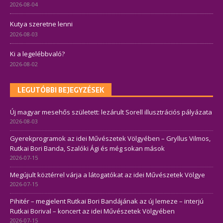
2026-08-04
Kutya szeretne lenni
2026-08-03
Ki a legelébbvaló?
2026-08-02
LEGUTÓBBI BEJEGYZÉSEK
Új magyar mesehős született: lezárult Sorell illusztrációs pályázata
2026-08-03
Gyerekprogramok az idei Művészetek Völgyében – Gryllus Vilmos,
Rutkai Bori Banda, Szalóki Ági és még sokan mások
2026-07-15
Megújult köztérrel várja a látogatókat az idei Művészetek Völgye
2026-07-15
Pihitér – megjelent Rutkai Bori Bandájának az új lemeze – interjú
Rutkai Borival – koncert az idei Művészetek Völgyében
2026-07-15