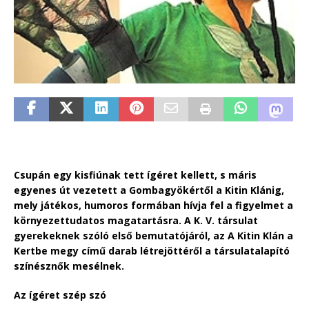
Csupán egy kisfiúnak tett ígéret kellett, s máris
egyenes út vezetett a Gombagyökértől a Kitin Klánig,
mely játékos, humoros formában hívja fel a figyelmet a
környezettudatos magatartásra. A K. V. társulat
gyerekeknek szóló első bemutatójáról, az A Kitin Klán a
Kertbe megy című darab létrejöttéről a társulatalapító
színésznők mesélnek.
Az ígéret szép szó