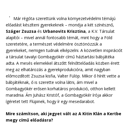
Már régóta szerettünk volna környezetvédelmi témájú
előadást készíteni gyerekeknek – mondja a két színésznő,
Száger Zsuzsa
és
Urbanovits Krisztina
, a K.V. Társulat
alapítói – mivel annál fontosabb témát, mint hogy a Föld
szeretetére, a természet védelmére ösztönözzük a
gyerekeket, nemigen tudnak elképzelni. A közvetlen inspirációt
a társulat tavalyi Gombagyökér című háztartási bábjátéka
adta. A mesés elemekkel átszőtt felnőttelőadás közben érett
meg az elhatározás a gyerekprodukcióra, amit nagyban
előmozdított Zsuzsa kisfia, Valter Fülöp. Mikor ő hírét vette a
bábjátéknak, ő is szerette volna látni, ám mivel a
Gombagyökér erősen korhatáros produkció, otthon kellett
maradnia. Ám Juhász Kristóf, a Gombagyökér írója akkor
ígéretet tett Flüpinek, hogy ír egy mesedarabot.
Mire számítson, aki jegyet vált az A Kitin Klán a Kertbe
megy című előadásra?