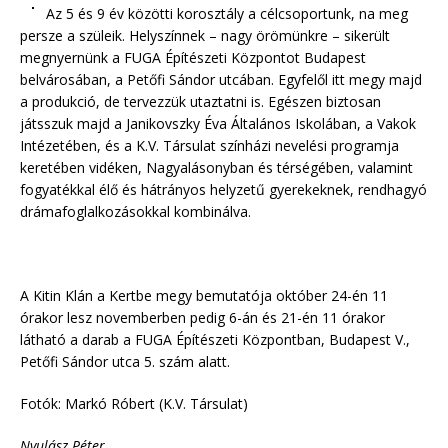
Az 5 és 9 év közötti korosztály a célcsoportunk, na meg
persze a szüleik. Helyszínnek – nagy örömünkre – sikerült
megnyernünk a FUGA Építészeti Központot Budapest
belvárosában, a Petőfi Sándor utcában. Egyfelől itt megy majd
a produkció, de tervezzük utaztatni is. Egészen biztosan
játsszuk majd a Janikovszky Éva Általános Iskolában, a Vakok
Intézetében, és a K.V. Társulat színházi nevelési programja
keretében vidéken, Nagyalásonyban és térségében, valamint
fogyatékkal élő és hátrányos helyzetű gyerekeknek, rendhagyó
drámafoglalkozásokkal kombinálva.
A Kitin Klán a Kertbe megy bemutatója október 24-én 11
órakor lesz novemberben pedig 6-án és 21-én 11 órakor
látható a darab a FUGA Építészeti Központban, Budapest V.,
Petőfi Sándor utca 5. szám alatt.
Fotók: Markó Róbert (K.V. Társulat)
Nyulász Péter