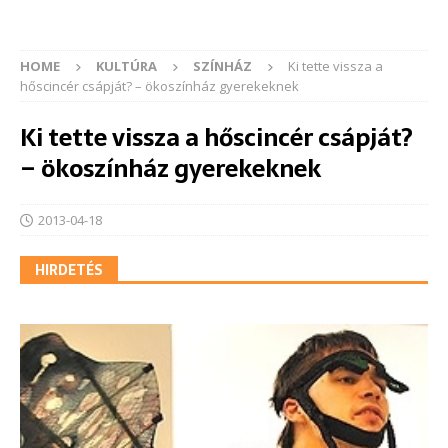
HOME
KULTÚRA
SZÍNHÁZ
Ki tette vissza a
hőscincér csápját? – ökoszínház gyerekeknek
Ki tette vissza a hőscincér csápját?
– ökoszínház gyerekeknek
2013-04-18
HIRDETÉS