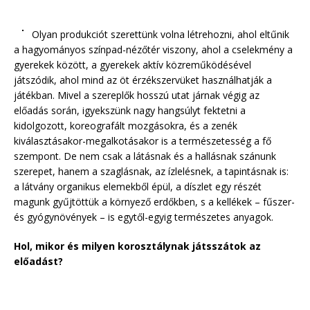
Olyan produkciót szerettünk volna létrehozni, ahol eltűnik
a hagyományos színpad-nézőtér viszony, ahol a cselekmény a
gyerekek között, a gyerekek aktív közreműködésével
játszódik, ahol mind az öt érzékszervüket használhatják a
játékban. Mivel a szereplők hosszú utat járnak végig az
előadás során, igyekszünk nagy hangsúlyt fektetni a
kidolgozott, koreografált mozgásokra, és a zenék
kiválasztásakor-megalkotásakor is a természetesség a fő
szempont. De nem csak a látásnak és a hallásnak szánunk
szerepet, hanem a szaglásnak, az ízlelésnek, a tapintásnak is:
a látvány organikus elemekből épül, a díszlet egy részét
magunk gyűjtöttük a környező erdőkben, s a kellékek – fűszer-
és gyógynövények – is egytől-egyig természetes anyagok.
Hol, mikor és milyen korosztálynak játsszátok az
előadást?