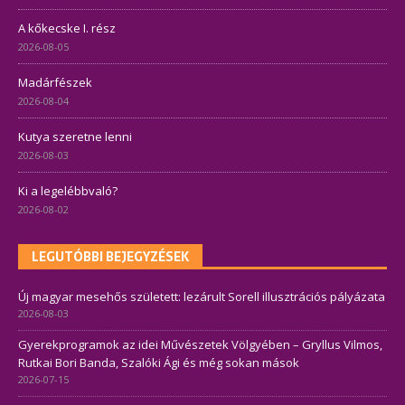
A kőkecske I. rész
2026-08-05
Madárfészek
2026-08-04
Kutya szeretne lenni
2026-08-03
Ki a legelébbvaló?
2026-08-02
LEGUTÓBBI BEJEGYZÉSEK
Új magyar mesehős született: lezárult Sorell illusztrációs pályázata
2026-08-03
Gyerekprogramok az idei Művészetek Völgyében – Gryllus Vilmos,
Rutkai Bori Banda, Szalóki Ági és még sokan mások
2026-07-15