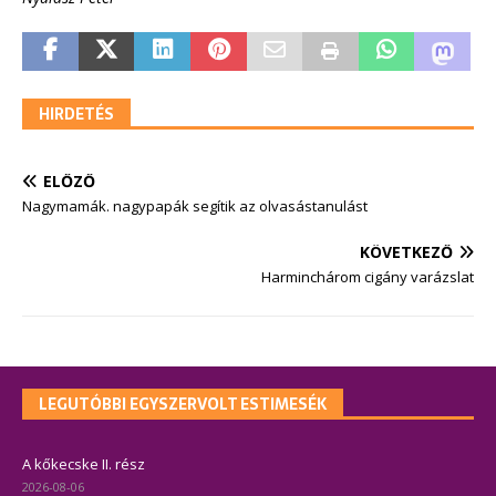
HIRDETÉS
ELŐZŐ
Nagymamák. nagypapák segítik az olvasástanulást
KÖVETKEZŐ
Harminchárom cigány varázslat
LEGUTÓBBI EGYSZERVOLT ESTIMESÉK
A kőkecske II. rész
2026-08-06