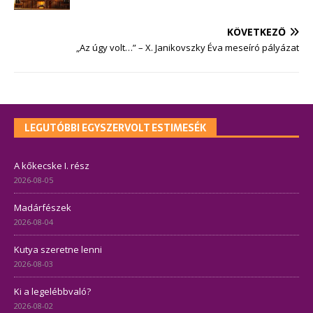
KÖVETKEZŐ
„Az úgy volt…” – X. Janikovszky Éva meseíró pályázat
LEGUTÓBBI EGYSZERVOLT ESTIMESÉK
A kőkecske I. rész
2026-08-05
Madárfészek
2026-08-04
Kutya szeretne lenni
2026-08-03
Ki a legelébbvaló?
2026-08-02