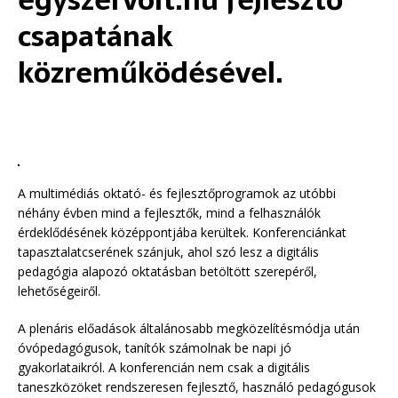
egyszervolt.hu fejlesztő
csapatának
közreműködésével.
A multimédiás oktató- és fejlesztőprogramok az utóbbi
néhány évben mind a fejlesztők, mind a felhasználók
érdeklődésének középpontjába kerültek. Konferenciánkat
tapasztalatcserének szánjuk, ahol szó lesz a digitális
pedagógia alapozó oktatásban betöltött szerepéről,
lehetőségeiről.
A plenáris előadások általánosabb megközelítésmódja után
óvópedagógusok, tanítók számolnak be napi jó
gyakorlataikról. A konferencián nem csak a digitális
taneszközöket rendszeresen fejlesztő, használó pedagógusok