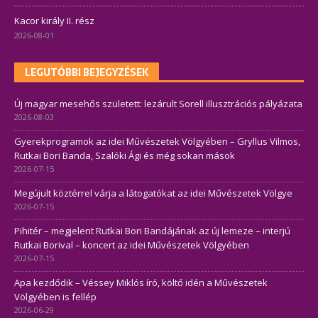
Kacor király II. rész
2026-08-01
LEGUTÓBBI BEJEGYZÉSEK
Új magyar mesehős született: lezárult Sorell illusztrációs pályázata
2026-08-03
Gyerekprogramok az idei Művészetek Völgyében – Gryllus Vilmos,
Rutkai Bori Banda, Szalóki Ági és még sokan mások
2026-07-15
Megújult köztérrel várja a látogatókat az idei Művészetek Völgye
2026-07-15
Pihitér – megjelent Rutkai Bori Bandájának az új lemeze – interjú
Rutkai Borival – koncert az idei Művészetek Völgyében
2026-07-15
Apa kezdődik – Véssey Miklós író, költő idén a Művészetek
Völgyében is fellép
2026-06-29