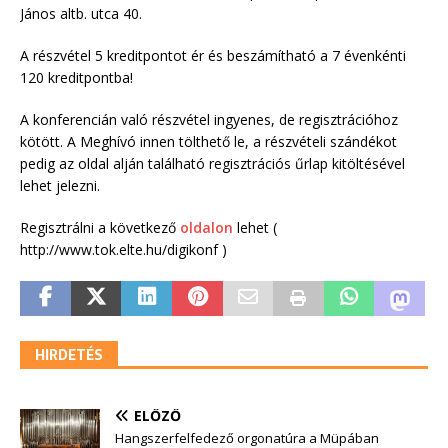
János altb. utca 40.
A részvétel 5 kreditpontot ér és beszámítható a 7 évenkénti
120 kreditpontba!
A konferencián való részvétel ingyenes, de regisztrációhoz
kötött. A Meghívó innen tölthető le, a részvételi szándékot
pedig az oldal alján található regisztrációs űrlap kitöltésével
lehet jelezni.
Regisztrálni a következő
oldalon
lehet (
http://www.tok.elte.hu/digikonf )
HIRDETÉS
ELŐZŐ
Hangszerfelfedező orgonatúra a Müpában