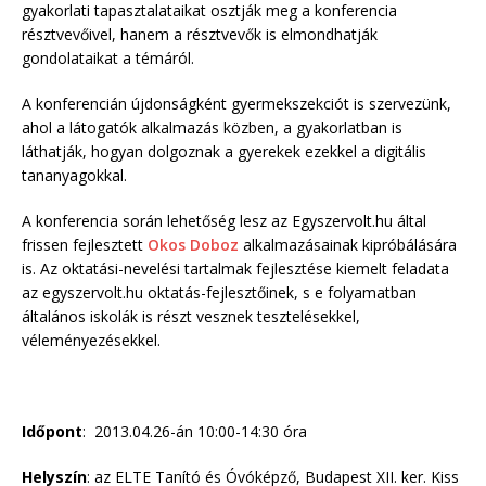
gyakorlati tapasztalataikat osztják meg a konferencia
résztvevőivel, hanem a résztvevők is elmondhatják
gondolataikat a témáról.
A konferencián újdonságként gyermekszekciót is szervezünk,
ahol a látogatók alkalmazás közben, a gyakorlatban is
láthatják, hogyan dolgoznak a gyerekek ezekkel a digitális
tananyagokkal.
A konferencia során lehetőség lesz az Egyszervolt.hu által
frissen fejlesztett
Okos Doboz
alkalmazásainak kipróbálására
is. Az oktatási-nevelési tartalmak fejlesztése kiemelt feladata
az egyszervolt.hu oktatás-fejlesztőinek, s e folyamatban
általános iskolák is részt vesznek tesztelésekkel,
véleményezésekkel.
Időpont
: 2013.04.26-án 10:00-14:30 óra
Helyszín
: az ELTE Tanító és Óvóképző, Budapest XII. ker. Kiss