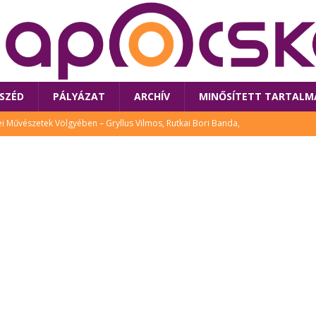
SZÉD
PÁLYÁZAT
ARCHÍV
MINŐSÍTETT TARTALM
 Művészetek Völgyében – Gryllus Vilmos, Rutkai Bori Banda,
TÚRA
 a látogatókat az idei Művészetek Völgye
CSALÁD
i Bori Bandájának az új lemeze – interjú Rutkai Borival – koncert az
A
klós író, költő idén a Művészetek Völgyében is fellép
KÖNYV
tt: lezárult Sorell illusztrációs pályázata
CSALÁD