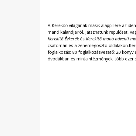
A Kerekítő világának másik alappillére az id
manó kalandjairól, játszhatunk repülőset, va
Kerekítő Évkerék
és
Kerekítő manó adventi m
csatornán és a zenemegosztó oldalakon.Kere
foglalkozás; 80 foglalkozásvezető; 20 köny
óvodákban és mintaintézmények; több ezer s