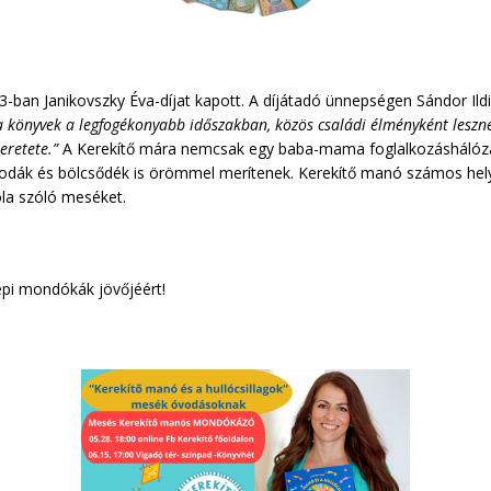
-ban Janikovszky Éva-díjat kapott. A díjátadó ünnepségen Sándor Ildi
a könyvek a legfogékonyabb időszakban, közös családi élményként leszne
eretete.”
A Kerekítő mára nemcsak egy baba-mama foglalkozáshálóz
odák és bölcsődék is örömmel merítenek. Kerekítő manó számos helye
óla szóló meséket.
pi mondókák jövőjéért!