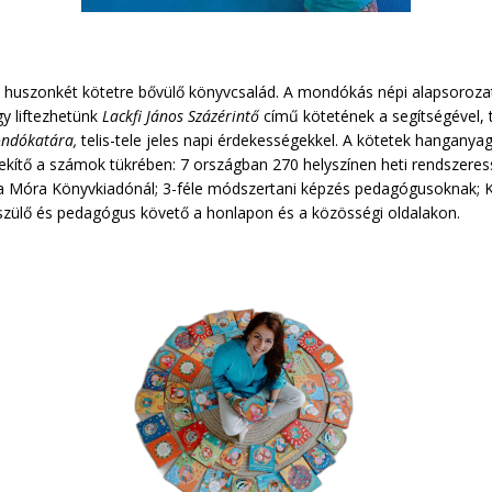
én huszonkét kötetre bővülő könyvcsalád. A mondókás népi alapsoroza
gy liftezhetünk
Lackfi János Százérintő
című kötetének a segítségével,
ondókatára,
telis-tele jeles napi érdekességekkel. A kötetek hangany
kítő a számok tükrében: 7 országban 270 helyszínen heti rendszere
v a Móra Könyvkiadónál; 3-féle módszertani képzés pedagógusoknak; 
zülő és pedagógus követő a honlapon és a közösségi oldalakon.