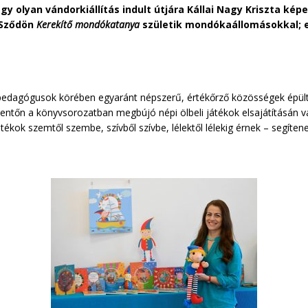
gy olyan vándorkiállítás indult útjára Kállai Nagy Kriszta kép
l Sződön
Kerekítő mondókatanya
születik mondókaállomásokkal; ez
és pedagógusok körében egyaránt népszerű, értékőrző közösségek épü
tőn a könyvsorozatban megbújó népi ölbeli játékok elsajátításán va
átékok szemtől szembe, szívből szívbe, lélektől lélekig érnek – segít