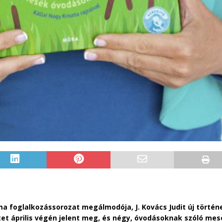
a foglalkozássorozat megálmodója, J. Kovács Judit új történ
et április végén jelent meg, és négy, óvodásoknak szóló mes