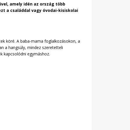
eivel, amely idén az ország több
t a családdal vagy óvodai-kisiskolai
ltek köré. A baba-mama foglalkozásokon, a
n a hangsúly, mindez szeretetteli
enek kapcsolódni egymáshoz.