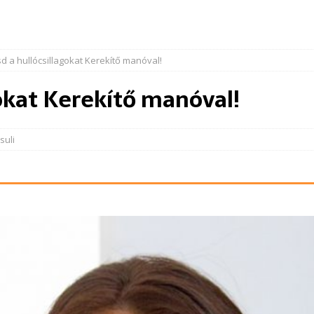
d a hullócsillagokat Kerekítő manóval!
gokat Kerekítő manóval!
suli