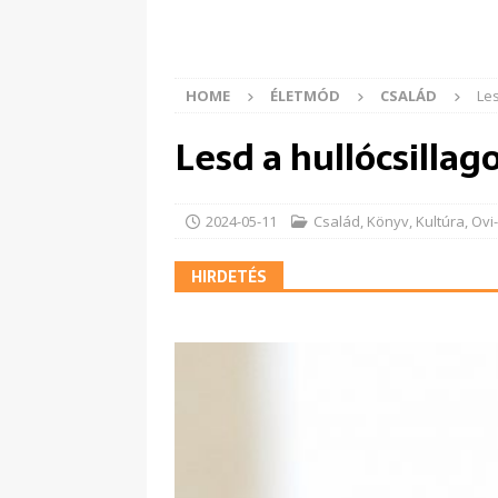
HOME
ÉLETMÓD
CSALÁD
Les
Lesd a hullócsilla
2024-05-11
Család
,
Könyv
,
Kultúra
,
Ovi-
HIRDETÉS