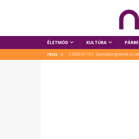
ÉLETMÓD
KULTÚRA
PÁRBE
[ 2026-07-15 ]
Gyerekprogramok az idei
FRISS
Szalóki Ági és még sokan mások
KUL
[ 2026-07-15 ]
Megújult köztérrel várja
[ 2026-07-15 ]
Pihitér – megjelent Rutka
idei Művészetek Völgyében
KULTÚR
[ 2026-06-29 ]
Apa kezdődik – Véssey Mi
[ 2026-08-03 ]
Új magyar mesehős születe