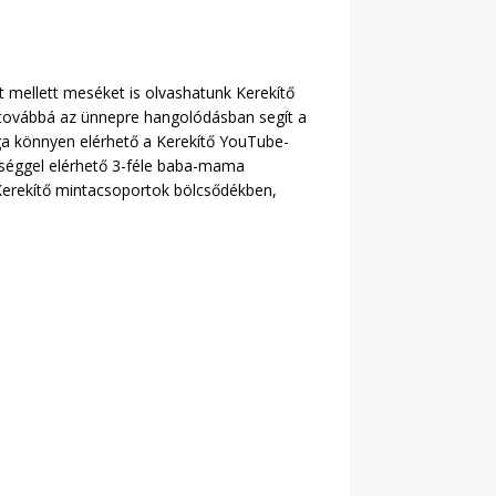
t mellett meséket is olvashatunk Kerekítő
 továbbá az ünnepre hangolódásban segít a
aga könnyen elérhető a Kerekítő YouTube-
sséggel elérhető 3-féle baba-mama
Kerekítő mintacsoportok bölcsődékben,