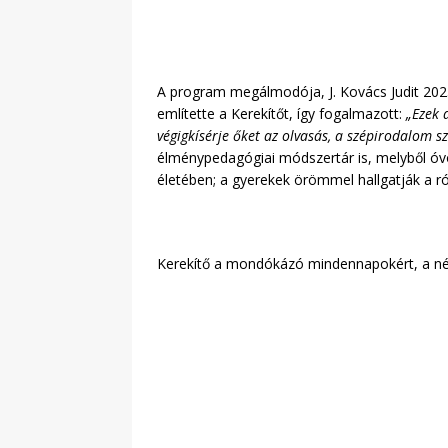
A program megálmodója, J. Kovács Judit 2023
említette a Kerekítőt, így fogalmazott:
„Ezek 
végigkísérje őket az olvasás, a szépirodalom sz
élménypedagógiai módszertár is, melyből óv
életében; a gyerekek örömmel hallgatják a r
Kerekítő a mondókázó mindennapokért, a né