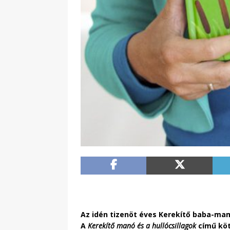
Az idén tizenöt éves Kerekítő baba-mam
A
Kerekítő manó és a hullócsillagok
című köt