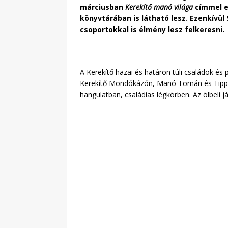
márciusban
Kerekítő manó világa
címmel e
könyvtárában is látható lesz. Ezenkívü
csoportokkal is élmény lesz felkeresni.
A Kerekítő hazai és határon túli családok 
Kerekítő Mondókázón, Manó Tornán és Tippen
hangulatban, családias légkörben. Az ölbeli j