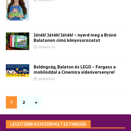
Játék! Játék! Játék! – nyerd meg a Brúnó
Balatonon című könyvsorozatot
2024-05-10
Boldogság, Balaton és LEGO – Forgass a
mobiloddal a Cinemira videóversenyre!
2024-05-03
1
2
»
LEGUTÓBBI EGYSZERVOLT ESTIMESÉK