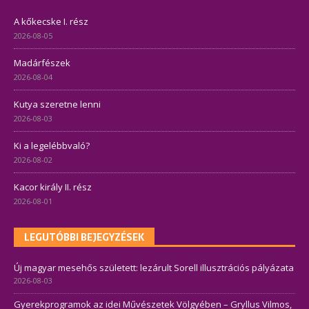
A kőkecske I. rész
2026-08-05
Madárfészek
2026-08-04
Kutya szeretne lenni
2026-08-03
Ki a legelébbvaló?
2026-08-02
Kacor király II. rész
2026-08-01
LEGUTÓBBI BEJEGYZÉSEK
Új magyar mesehős született: lezárult Sorell illusztrációs pályázata
2026-08-03
Gyerekprogramok az idei Művészetek Völgyében – Gryllus Vilmos,