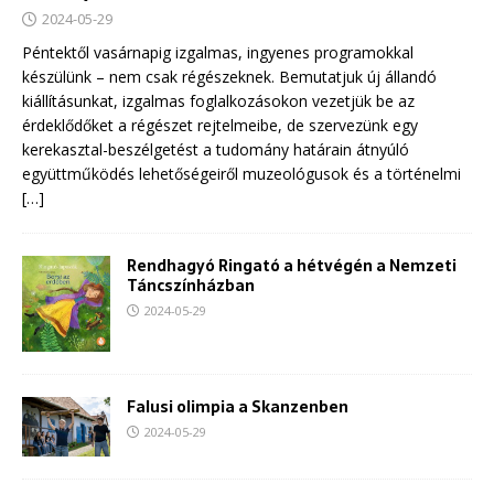
2024-05-29
Péntektől vasárnapig izgalmas, ingyenes programokkal
készülünk – nem csak régészeknek. Bemutatjuk új állandó
kiállításunkat, izgalmas foglalkozásokon vezetjük be az
érdeklődőket a régészet rejtelmeibe, de szervezünk egy
kerekasztal-beszélgetést a tudomány határain átnyúló
együttműködés lehetőségeiről muzeológusok és a történelmi
[…]
Rendhagyó Ringató a hétvégén a Nemzeti
Táncszínházban
2024-05-29
Falusi olimpia a Skanzenben
2024-05-29