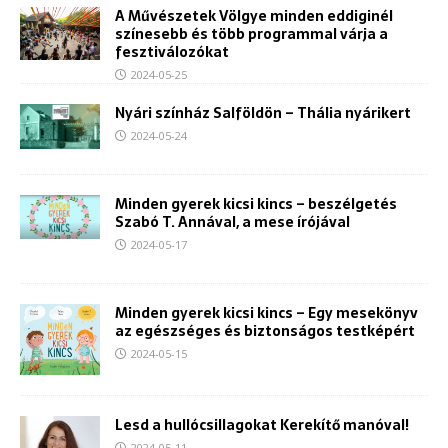
A Művészetek Völgye minden eddiginél
színesebb és több programmal várja a
fesztiválozókat
2024-05-25
Nyári színház Salföldön – Thália nyárikert
2024-05-24
Minden gyerek kicsi kincs – beszélgetés
Szabó T. Annával, a mese írójával
2024-05-17
Minden gyerek kicsi kincs – Egy mesekönyv
az egészséges és biztonságos testképért
2024-05-15
Lesd a hullócsillagokat Kerekítő manóval!
2024-05-11