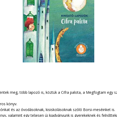
lentek meg, több lapozó is, köztük a Cifra palota, a Megfogtam egy 
iros könyv.
zónkat és az óvodásoknak, kisiskolásoknak szóló Borsi-meséinket is.
nyv, valamint egy teljesen új kiadványunk is gyerekeknek és felnőttek