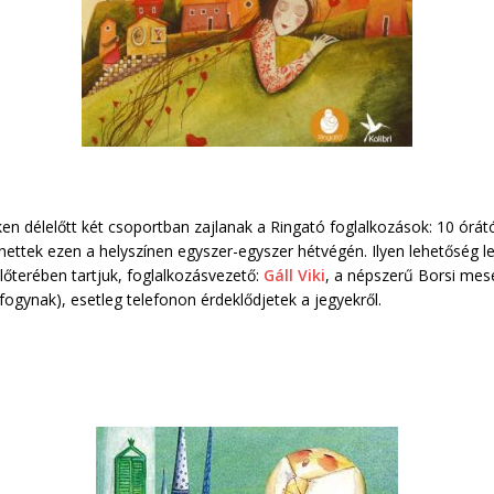
n délelőtt két csoportban zajlanak a Ringató foglalkozások: 10 órától
hettek ezen a helyszínen egyszer-egyszer hétvégén. Ilyen lehetőség 
őterében tartjuk, foglalkozásvezető:
Gáll Viki
, a népszerű Borsi mesé
elfogynak), esetleg telefonon érdeklődjetek a jegyekről.