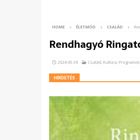
HOME
ÉLETMÓD
CSALÁD
Re
Rendhagyó Ringató
2024-05-29
Család
,
Kultúra
,
Programok
HIRDETÉS