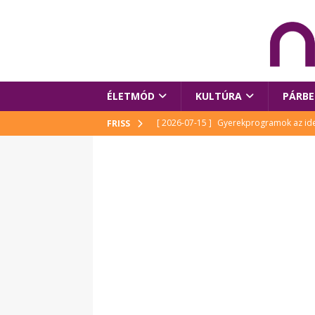
ÉLETMÓD
KULTÚRA
PÁRBE
[ 2026-07-15 ]
Gyerekprogramok az idei
FRISS
Szalóki Ági és még sokan mások
KUL
[ 2026-07-15 ]
Megújult köztérrel várja
[ 2026-07-15 ]
Pihitér – megjelent Rutka
idei Művészetek Völgyében
KULTÚR
[ 2026-06-29 ]
Apa kezdődik – Véssey Mi
[ 2026-08-03 ]
Új magyar mesehős születe