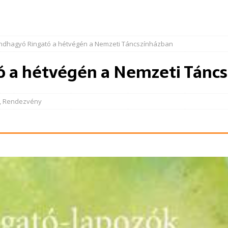
ndhagyó Ringató a hétvégén a Nemzeti Táncszínházban
 a hétvégén a Nemzeti Tánc
,
Rendezvény