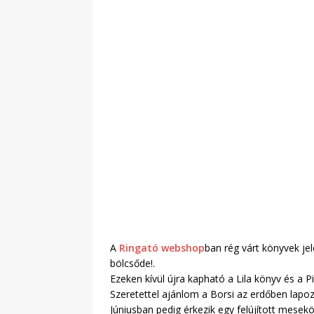
A
Ringató webshop
ban rég várt könyvek je
bölcsőde!.
Ezeken kívül újra kapható a Lila könyv és a P
Szeretettel ajánlom a Borsi az erdőben lapo
Júniusban pedig érkezik egy felújított mesekö