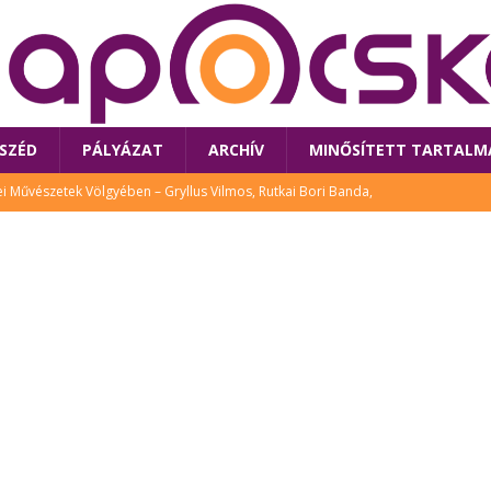
SZÉD
PÁLYÁZAT
ARCHÍV
MINŐSÍTETT TARTALM
 Művészetek Völgyében – Gryllus Vilmos, Rutkai Bori Banda,
TÚRA
 a látogatókat az idei Művészetek Völgye
CSALÁD
i Bori Bandájának az új lemeze – interjú Rutkai Borival – koncert az
A
klós író, költő idén a Művészetek Völgyében is fellép
KÖNYV
tt: lezárult Sorell illusztrációs pályázata
CSALÁD