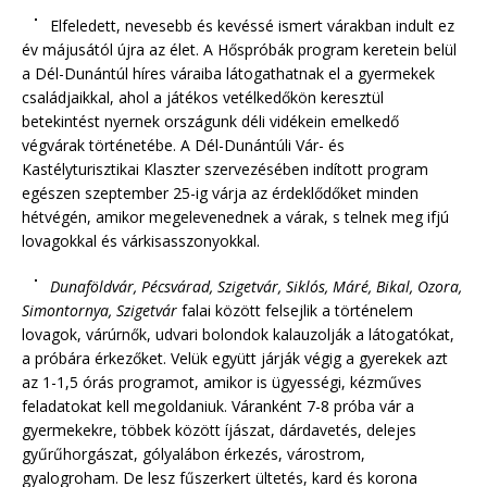
Elfeledett, nevesebb és kevéssé ismert várakban indult ez
év májusától újra az élet. A Hőspróbák program keretein belül
a Dél-Dunántúl híres váraiba látogathatnak el a gyermekek
családjaikkal, ahol a játékos vetélkedőkön keresztül
betekintést nyernek országunk déli vidékein emelkedő
végvárak történetébe. A Dél-Dunántúli Vár- és
Kastélyturisztikai Klaszter szervezésében indított program
egészen szeptember 25-ig várja az érdeklődőket minden
hétvégén, amikor megelevenednek a várak, s telnek meg ifjú
lovagokkal és várkisasszonyokkal.
Dunaföldvár, Pécsvárad, Szigetvár, Siklós, Máré, Bikal, Ozora,
Simontornya, Szigetvár
falai között felsejlik a történelem
lovagok, várúrnők, udvari bolondok kalauzolják a látogatókat,
a próbára érkezőket. Velük együtt járják végig a gyerekek azt
az 1-1,5 órás programot, amikor is ügyességi, kézműves
feladatokat kell megoldaniuk. Váranként 7-8 próba vár a
gyermekekre, többek között íjászat, dárdavetés, delejes
gyűrűhorgászat, gólyalábon érkezés, várostrom,
gyalogroham. De lesz fűszerkert ültetés, kard és korona