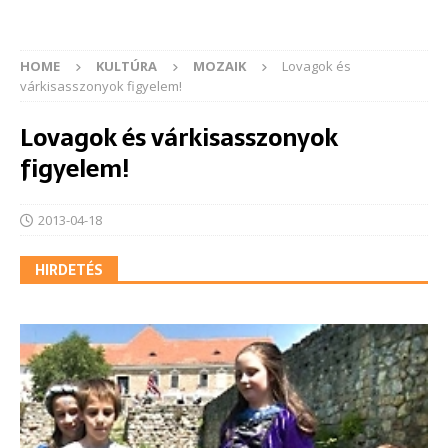
HOME
KULTÚRA
MOZAIK
Lovagok és
várkisasszonyok figyelem!
Lovagok és várkisasszonyok
figyelem!
2013-04-18
HIRDETÉS