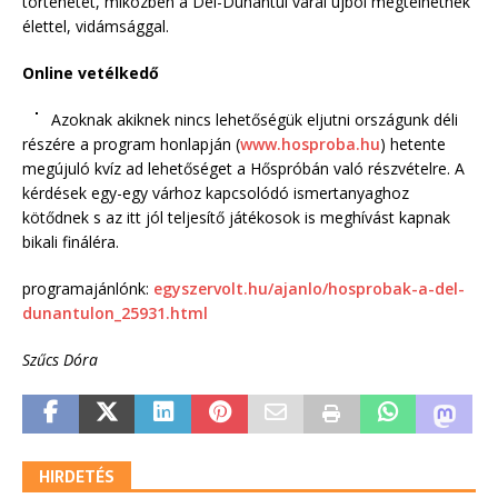
történetét, miközben a Dél-Dunántúl várai újból megtelhetnek
élettel, vidámsággal.
Online vetélkedő
Azoknak akiknek nincs lehetőségük eljutni országunk déli
részére a program honlapján (
www.hosproba.hu
) hetente
megújuló kvíz ad lehetőséget a Hőspróbán való részvételre. A
kérdések egy-egy várhoz kapcsolódó ismertanyaghoz
kötődnek s az itt jól teljesítő játékosok is meghívást kapnak
bikali fináléra.
programajánlónk:
egyszervolt.hu/ajanlo/hosprobak-a-del-
dunantulon_25931.html
Szűcs Dóra
HIRDETÉS