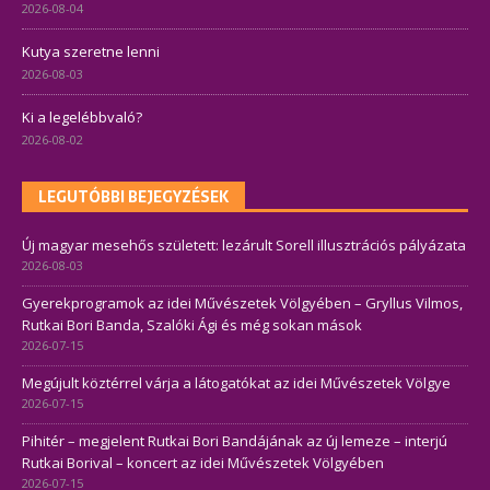
2026-08-04
Kutya szeretne lenni
2026-08-03
Ki a legelébbvaló?
2026-08-02
LEGUTÓBBI BEJEGYZÉSEK
Új magyar mesehős született: lezárult Sorell illusztrációs pályázata
2026-08-03
Gyerekprogramok az idei Művészetek Völgyében – Gryllus Vilmos,
Rutkai Bori Banda, Szalóki Ági és még sokan mások
2026-07-15
Megújult köztérrel várja a látogatókat az idei Művészetek Völgye
2026-07-15
Pihitér – megjelent Rutkai Bori Bandájának az új lemeze – interjú
Rutkai Borival – koncert az idei Művészetek Völgyében
2026-07-15