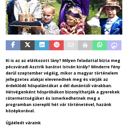
Ki is az az elátkozott lány? Milyen feladattal bízta meg
pécsváradi Asztrik barátot István király? Minderre fény
derül szeptember végéig, mikor a magyar történelem
jellegzetes alakjai elevenednek meg és várják az
érdeklődő hőspalántákat a dél dunántúli várakban.
Hétvégenként hőspróbákon bizonyíthatják a gyerekek
rátermettségüket és ismerkedhetnek meg a
programban szereplő hét vár történetével, hazánk
középkorával.
Újjáéledt váraink