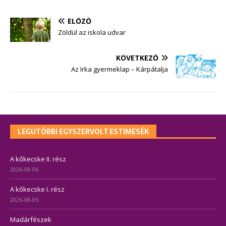
ELŐZŐ
Zöldül az iskola udvar
KÖVETKEZŐ
Az Irka gyermeklap – Kárpátalja
LEGUTÓBBI EGYSZERVOLT ESTIMESÉK
A kőkecske II. rész
2026-08-06
A kőkecske I. rész
2026-08-05
Madárfészek