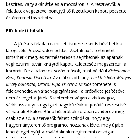
készítés, vagy akár átkelés a mocsáron is. A résztvevők a
feladatok végeztével pontgyűjtő füzetükben kapott pecséttel
és éremmel távozhatnak.
Elfeledett hősök
A játékos feladatok mellett ismereteiket is bővíthetik a
látogatók. Pécsváradon például Asztrik apát történetét
ismerhetik meg, és természetesen segíthetnek az apátnak
véghezvinni István királytól kapott küldetését: megszerezni a
koronát. De a kalandok során mások, mint például
Kiskelemen
Béni, Kanizsai Dorottya,
Az elátkozott lány,
Lackfi István, Mátyás
király bolondja, Ozorai Pipo és Zrínyi Miklós
története is
felelevenedik. A várak végigjárásával, a próbák teljesítésével
nem ér véget a játék. Szeptember végén a kis lovagok,
várkisasszonyok egy igazi nagy középkori parádé részeseivé
válhatnak Bikalon. Bár a hőspróbák sorában az idei év még
csak az első, a szervezők feltett szándéka, hogy egy
hagyományteremtő programot hozzanak létre, mely újabb
lehetőséget nyújt a családoknak megismerni országunk