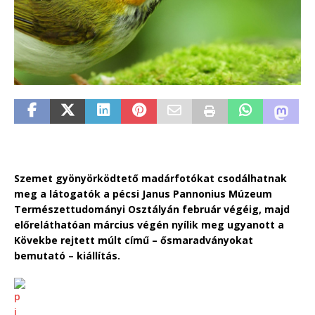
Szemet gyönyörködtető madárfotókat csodálhatnak
meg a látogatók a pécsi Janus Pannonius Múzeum
Természettudományi Osztályán február végéig, majd
előreláthatóan március végén nyílik meg ugyanott a
Kövekbe rejtett múlt című – ősmaradványokat
bemutató – kiállítás.