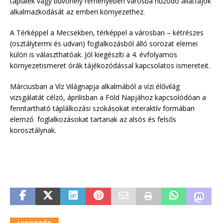
táplálék vagy búvóhely reményében városba húzódó állatfajok
alkalmazkodását az emberi környezethez.
A Térképpel a Mecsekben, térképpel a városban – kétrészes
(osztálytermi és udvari) foglalkozásból álló sorozat elemei
külön is választhatóak. Jól kiegészíti a 4. évfolyamos
környezetismeret órák tájékozódással kapcsolatos ismereteit.
Márciusban a Víz Világnapja alkalmából a vízi élővilág
vizsgálatát célzó, áprilisban a Föld Napjához kapcsolódóan a
fenntartható táplálkozási szokásokat interaktív formában
elemző foglalkozásokat tartanak az alsós és felsős
korosztálynak.