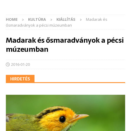
HOME
KULTÚRA
KIÁLLÍTÁS
Madarak és
ősmaradványok a pécsi múzeumban
Madarak és ősmaradványok a pécsi
múzeumban
2016-01-20
HIRDETÉS