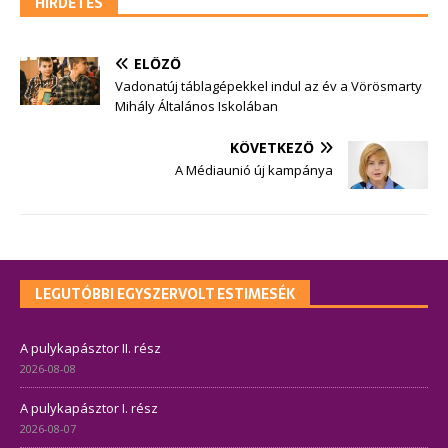
HIRDETÉS
ELŐZŐ
Vadonatúj táblagépekkel indul az év a Vörösmarty
Mihály Általános Iskolában
KÖVETKEZŐ
A Médiaunió új kampánya
LEGUTÓBBI EGYSZERVOLT ESTIMESÉK
A pulykapásztor II. rész
2026-08-08
A pulykapásztor I. rész
2026-08-07