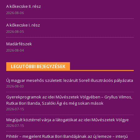
A kőkecske II. rész
2026-08-06
A kőkecske I. rész
2026-08-05
Madárfészek
2026-08-04
LEGUTÓBBI BEJEGYZÉSEK
Új magyar mesehős született: lezárult Sorell illusztrációs pályázata
2026-08-03
Gyerekprogramok az idei Művészetek Völgyében – Gryllus Vilmos,
Rutkai Bori Banda, Szalóki Ági és még sokan mások
2026-07-15
Megújult köztérrel várja a látogatókat az idei Művészetek Völgye
2026-07-15
Pihitér – megjelent Rutkai Bori Bandájának az új lemeze – interjú