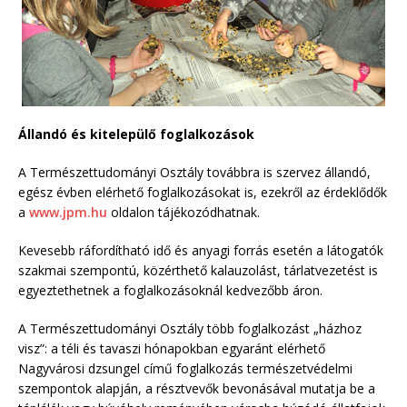
Állandó és kitelepülő foglalkozások
A Természettudományi Osztály továbbra is szervez állandó,
egész évben elérhető foglalkozásokat is, ezekről az érdeklődők
a
www.jpm.hu
oldalon tájékozódhatnak.
Kevesebb ráfordítható idő és anyagi forrás esetén a látogatók
szakmai szempontú, közérthető kalauzolást, tárlatvezetést is
egyeztethetnek a foglalkozásoknál kedvezőbb áron.
A Természettudományi Osztály több foglalkozást „házhoz
visz”: a téli és tavaszi hónapokban egyaránt elérhető
Nagyvárosi dzsungel című foglalkozás természetvédelmi
szempontok alapján, a résztvevők bevonásával mutatja be a