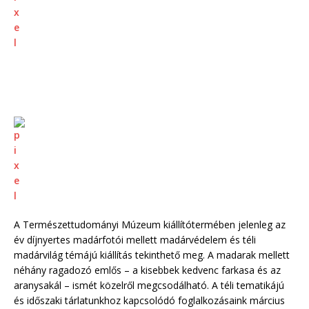
A Természettudományi Múzeum kiállítótermében jelenleg az
év díjnyertes madárfotói mellett madárvédelem és téli
madárvilág témájú kiállítás tekinthető meg. A madarak mellett
néhány ragadozó emlős – a kisebbek kedvenc farkasa és az
aranysakál – ismét közelről megcsodálható. A téli tematikájú
és időszaki tárlatunkhoz kapcsolódó foglalkozásaink március