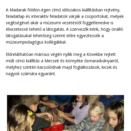
A Madarak földön-égen című időszakos kiállításban rejtvény,
feladatlap és interaktív feladatok várják a csoportokat, melyek
segítségével akár a múzeumi vezetéstől függetlenedve is
élvezetessé tehető a látogatás. A szervezők kérik, hogy önálló
látogatásukat lehetőség szerint előre egyeztessék a
múzeumpedagógus kollégákkal.
Előreláthatóan március végén nyílik meg a Kövekbe rejtett
múlt című kiállítás a Mecsek és környéke ősmaradványairól,
melyhez szintén kacsolódnak majd foglalkozások, kicsik és
nagyok számára egyaránt.