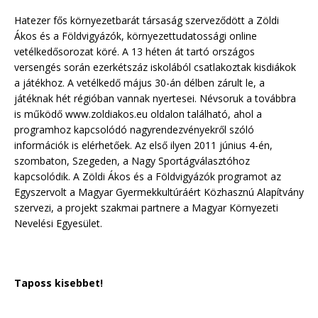
Hatezer fős környezetbarát társaság szerveződött a Zöldi
Ákos és a Földvigyázók, környezettudatossági online
vetélkedősorozat köré. A 13 héten át tartó országos
versengés során ezerkétszáz iskolából csatlakoztak kisdiákok
a játékhoz. A vetélkedő május 30-án délben zárult le, a
játéknak hét régióban vannak nyertesei. Névsoruk a továbbra
is működő www.zoldiakos.eu oldalon található, ahol a
programhoz kapcsolódó nagyrendezvényekről szóló
információk is elérhetőek. Az első ilyen 2011 június 4-én,
szombaton, Szegeden, a Nagy Sportágválasztóhoz
kapcsolódik. A Zöldi Ákos és a Földvigyázók programot az
Egyszervolt a Magyar Gyermekkultúráért Közhasznú Alapítvány
szervezi, a projekt szakmai partnere a Magyar Környezeti
Nevelési Egyesület.
Taposs kisebbet!