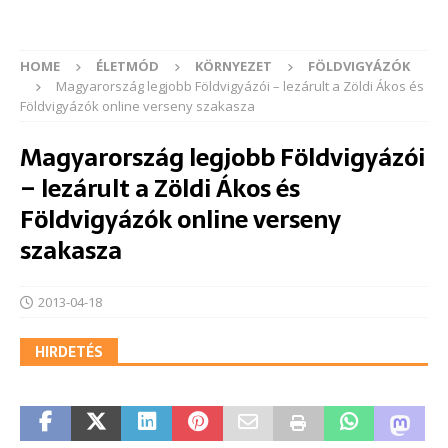
HOME
ÉLETMÓD
KÖRNYEZET
FÖLDVIGYÁZÓK
Magyarország legjobb Földvigyázói – lezárult a Zöldi Ákos és
Földvigyázók online verseny szakasza
Magyarország legjobb Földvigyázói
– lezárult a Zöldi Ákos és
Földvigyázók online verseny
szakasza
2013-04-18
HIRDETÉS