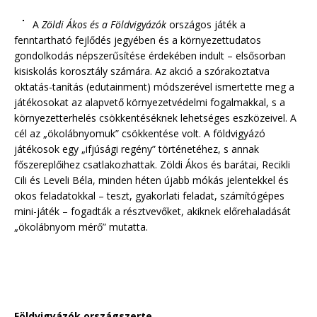
A
Zöldi Ákos és a Földvigyázók
országos játék a
fenntartható fejlődés jegyében és a környezettudatos
gondolkodás népszerűsítése érdekében indult – elsősorban
kisiskolás korosztály számára. Az akció a szórakoztatva
oktatás-tanítás (edutainment) módszerével ismertette meg a
játékosokat az alapvető környezetvédelmi fogalmakkal, s a
környezetterhelés csökkentéséknek lehetséges eszközeivel. A
cél az „ökolábnyomuk” csökkentése volt. A földvigyázó
játékosok egy „ifjúsági regény” történetéhez, s annak
főszereplőihez csatlakozhattak. Zöldi Ákos és barátai, Recikli
Cili és Leveli Béla, minden héten újabb mókás jelentekkel és
okos feladatokkal – teszt, gyakorlati feladat, számítógépes
mini-játék – fogadták a résztvevőket, akiknek előrehaladását
„ökolábnyom mérő” mutatta.
Földvigyázók országszerte