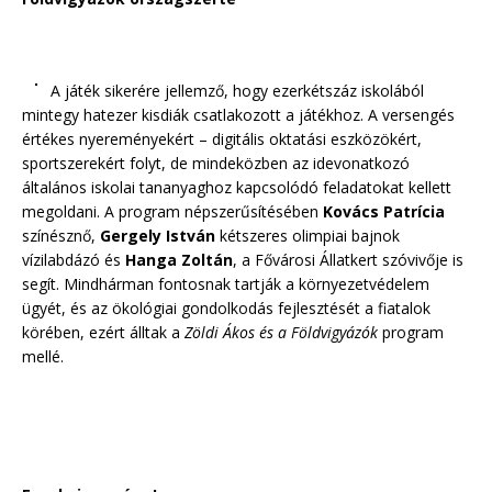
A játék sikerére jellemző, hogy ezerkétszáz iskolából
mintegy hatezer kisdiák csatlakozott a játékhoz. A versengés
értékes nyereményekért – digitális oktatási eszközökért,
sportszerekért folyt, de mindeközben az idevonatkozó
általános iskolai tananyaghoz kapcsolódó feladatokat kellett
megoldani. A program népszerűsítésében
Kovács Patrícia
színésznő,
Gergely István
kétszeres olimpiai bajnok
vízilabdázó és
Hanga Zoltán
, a Fővárosi Állatkert szóvivője is
segít. Mindhárman fontosnak tartják a környezetvédelem
ügyét, és az ökológiai gondolkodás fejlesztését a fiatalok
körében, ezért álltak a
Zöldi Ákos és a Földvigyázók
program
mellé.