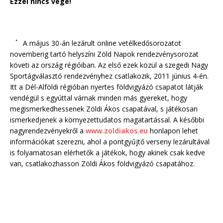
Ezzel nincs vége!
A május 30-án lezárult online vetélkedősorozatot
novemberig tartó helyszíni Zöld Napok rendezvénysorozat
követi az ország régióiban. Az első ezek közül a szegedi Nagy
Sportágválasztó rendezvényhez csatlakozik, 2011 június 4-én.
Itt a Dél-Alföldi régióban nyertes földvigyázó csapatot látják
vendégül s egyúttal várnak minden más gyereket, hogy
megismerkedhessenek Zöldi Ákos csapatával, s játékosan
ismerkedjenek a környezettudatos magatartással. A későbbi
nagyrendezvényekről a
www.zoldiakos.eu
honlapon lehet
információkat szerezni, ahol a pontgyűjtő verseny lezárultával
is folyamatosan elérhetők a játékok, hogy akinek csak kedve
van, csatlakozhasson Zöldi Ákos földvigyázó csapatához.