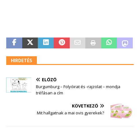
HIRDETÉS
ELŐZŐ
Burgumburg – Folyóirat és -rajzolat – mondja
tréfásan a cím
KÖVETKEZŐ
Mit hallgatnak a mai ovis gyerekek?