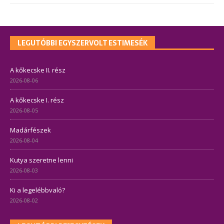
LEGUTÓBBI EGYSZERVOLT ESTIMESÉK
A kőkecske II. rész
2026-08-06
A kőkecske I. rész
2026-08-05
Madárfészek
2026-08-04
Kutya szeretne lenni
2026-08-03
Ki a legelébbvaló?
2026-08-02