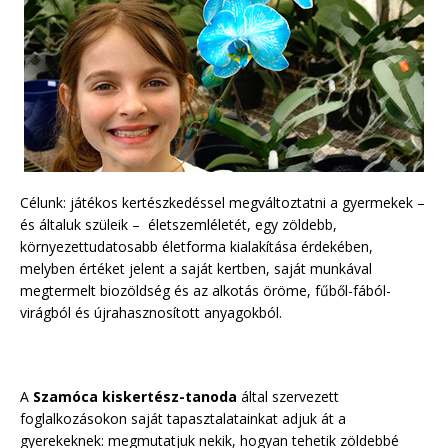
Célunk: játékos kertészkedéssel megváltoztatni a gyermekek –
és általuk szüleik – életszemléletét, egy zöldebb,
környezettudatosabb életforma kialakítása érdekében,
melyben értéket jelent a saját kertben, saját munkával
megtermelt biozöldség és az alkotás öröme, fűből-fából-
virágból és újrahasznosított anyagokból.
A
Szamóca kiskertész-tanoda
által szervezett
foglalkozásokon saját tapasztalatainkat adjuk át a
gyerekeknek: megmutatjuk nekik, hogyan tehetik zöldebbé