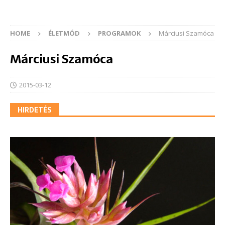
HOME
ÉLETMÓD
PROGRAMOK
Márciusi Szamóca
Márciusi Szamóca
2015-03-12
HIRDETÉS