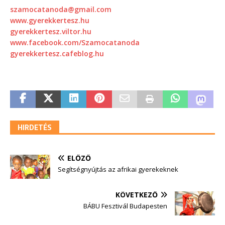
szamocatanoda@gmail.com
www.gyerekkertesz.hu
gyerekkertesz.viltor.hu
www.facebook.com/Szamocatanoda
gyerekkertesz.cafeblog.hu
HIRDETÉS
ELŐZŐ
Segítségnyújtás az afrikai gyerekeknek
KÖVETKEZŐ
BÁBU Fesztivál Budapesten