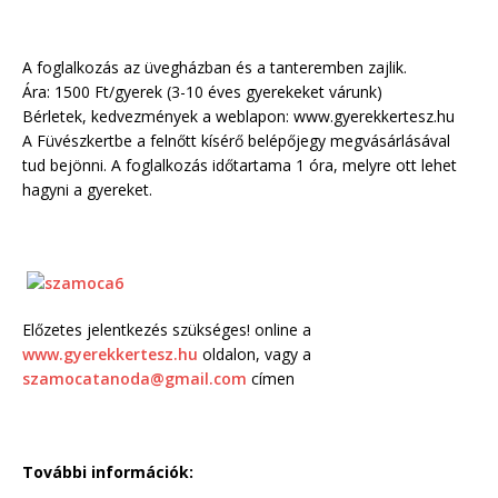
A foglalkozás az üvegházban és a tanteremben zajlik.
Ára: 1500 Ft/gyerek (3-10 éves gyerekeket várunk)
Bérletek, kedvezmények a weblapon: www.gyerekkertesz.hu
A Füvészkertbe a felnőtt kísérő belépőjegy megvásárlásával
tud bejönni. A foglalkozás időtartama 1 óra, melyre ott lehet
hagyni a gyereket.
Előzetes jelentkezés szükséges! online a
www.gyerekkertesz.hu
oldalon, vagy a
szamocatanoda@gmail.com
címen
További információk: