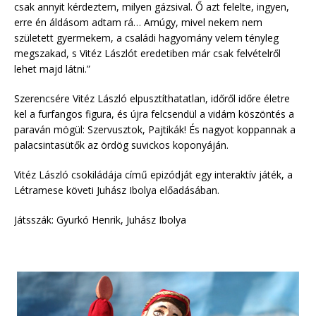
csak annyit kérdeztem, milyen gázsival. Ő azt felelte, ingyen,
erre én áldásom adtam rá… Amúgy, mivel nekem nem
született gyermekem, a családi hagyomány velem tényleg
megszakad, s Vitéz Lászlót eredetiben már csak felvételről
lehet majd látni.”
Szerencsére Vitéz László elpusztíthatatlan, időről időre életre
kel a furfangos figura, és újra felcsendül a vidám köszöntés a
paraván mögül: Szervusztok, Pajtikák! És nagyot koppannak a
palacsintasütők az ördög suvickos koponyáján.
Vitéz László csokiládája című epizódját egy interaktív játék, a
Létramese követi Juhász Ibolya előadásában.
Játsszák: Gyurkó Henrik, Juhász Ibolya