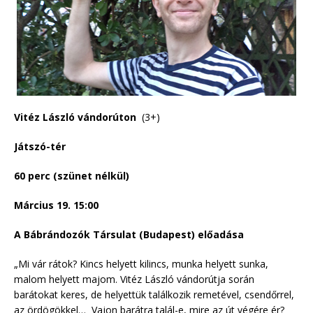
Vitéz László vándorúton
(3+)
Játszó-tér
60 perc (szünet nélkül)
Március 19. 15:00
A Bábrándozók Társulat (Budapest) előadása
„Mi vár rátok? Kincs helyett kilincs, munka helyett sunka,
malom helyett majom. Vitéz László vándorútja során
barátokat keres, de helyettük találkozik remetével, csendőrrel,
az ördögökkel… Vajon barátra talál-e, mire az út végére ér?