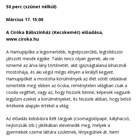
50 perc (szünet nélkül)
Március 17. 15:00
A Ciróka Bábszínház (Kecskemét) előadása,
www.ciroka.hu
A Hamupipőke a legismertebb, legnépszerűbb, legtöbbször
játszott mesék egyike. Talán nincs olyan gyerek, aki ne
ismerné az árva lány történetét, akit igazságtalanul kihasznál
mostohája, és aki végül mégis elnyeri a királyfi kegyeit.
Hamupipőkét a mostoha körülmények az élet sötét oldalával
ismertetik meg: ebben az ócska, reménytelen világban csak a
csoda segíthet, vagy az, hogy hiszünk benne, képesek vagyunk
legyőzni ezeket a körülményeket, és hiszünk abban, hogy belső
értékeink alapján értékel a világ.
Az előadás kidobásra ítélt tárgyak (csomagolópapír, kályhacső,
nejlonzsák stb.) játékában elevenedik meg, melyek a
gyermekek szeme láttára születnek, lényegülnek át. Nem