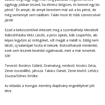
úgyhogy jobban teszed, ha elmész dolgozni, és keresel egy kis
pénzt.” Én annyit, de annyit kerestem már azt a kis pénzt, de
még semennyit sem találtam. Talán most itt több szerencsével
járok!
Ezzel a beköszöntővel érkezett meg a szombathelyi Mesebolt
Bábszínházba Vitéz László, a piros sipkás, báb szuperhős, aki
képes legyőzni az ördögöket, sőt magát a Halált is. Eddig nem
látott, új kalandjait hozta el nekünk. Biztosíthatunk mindenkit,
ezek sem lesznek kevésbé izgalmasak, mint a már ismertek.
Sőt!
Tervező: Boráros Szilárd, Dramaturg, rendező: Kovács Géza,
Zenei összeállító, játssza: Takács Dániel, Zenei kísérő: Lehőcz
Zsuzsa/Dénes Emőke
Az előadás a Korngut–Kemény Alapítvány engedélyével jött
létre