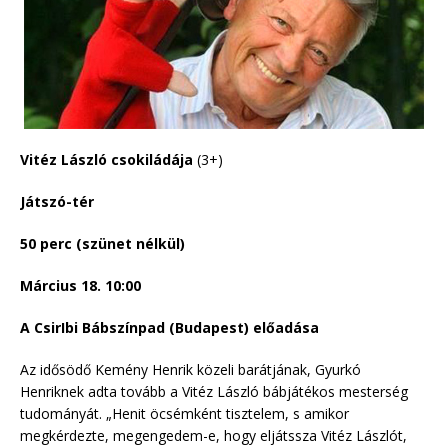
Vitéz László csokiládája
(3+)
Játszó-tér
50 perc (szünet nélkül)
Március 18. 10:00
A CsirIbi Bábszínpad (Budapest) előadása
Az idősödő Kemény Henrik közeli barátjának, Gyurkó
Henriknek adta tovább a Vitéz László bábjátékos mesterség
tudományát. „Henit öcsémként tisztelem, s amikor
megkérdezte, megengedem-e, hogy eljátssza Vitéz Lászlót,