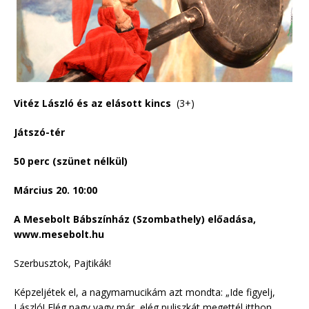
Vitéz László és az elásott kincs
(3+)
Játszó-tér
50 perc (szünet nélkül)
Március 20. 10:00
A Mesebolt Bábszínház (Szombathely) előadása,
www.mesebolt.hu
Szerbusztok, Pajtikák!
Képzeljétek el, a nagymamucikám azt mondta: „Ide figyelj,
László! Elég nagy vagy már, elég puliszkát megettél itthon,