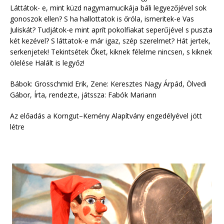
Láttátok- e, mint küzd nagymamucikája báli legyezőjével sok
gonoszok ellen? S ha hallottatok is őróla, ismeritek-e Vas
Juliskát? Tudjátok-e mint aprít pokolfiakat seperűjével s puszta
két kezével? S láttatok-e már igaz, szép szerelmet? Hát jertek,
serkenjetek! Tekintsétek Őket, kiknek félelme nincsen, s kiknek
ölelése Halált is legyőz!
Bábok: Grosschmid Erik, Zene: Keresztes Nagy Árpád, Ölvedi
Gábor, Írta, rendezte, játssza: Fabók Mariann
Az előadás a Korngut–Kemény Alapítvány engedélyével jött
létre