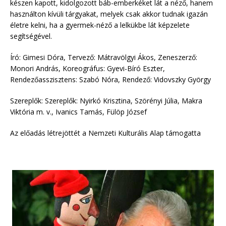
készen kapott, kidolgozott báb-emberkéket lát a néző, hanem
használton kívüli tárgyakat, melyek csak akkor tudnak igazán
életre kelni, ha a gyermek-néző a lelkükbe lát képzelete
segítségével.
Író: Gimesi Dóra, Tervező: Mátravölgyi Ákos, Zeneszerző:
Monori András, Koreográfus: Gyevi-Bíró Eszter,
Rendezőasszisztens: Szabó Nóra, Rendező: Vidovszky György
Szereplők: Szereplők: Nyirkó Krisztina, Szörényi Júlia, Makra
Viktória m. v., Ivanics Tamás, Fülöp József
Az előadás létrejöttét a Nemzeti Kulturális Alap támogatta