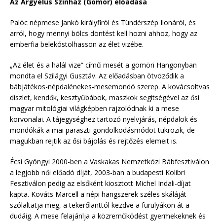
Az Árgyélus Színház (Gömör) előadása
Palóc népmese Jankó királyfiról és Tündérszép Ilonáról, és
arról, hogy mennyi bölcs döntést kell hozni ahhoz, hogy az
emberfia belekóstolhasson az élet vizébe.
„Az élet és a halál vize” című mesét a gömöri Hangonyban
mondta el Szilágyi Gusztáv. Az előadásban ötvöződik a
bábjátékos-népdalénekes-mesemondó szerep. A kovácsoltvas
díszlet, kendők, kesztyűbábok, maszkok segítségével az ősi
magyar mitológiai világképben rajzolódnak ki a mese
körvonalai. A tájegységhez tartozó nyelvjárás, népdalok és
mondókák a mai paraszti gondolkodásmódot tükrözik, de
magukban rejtik az ősi bájolás és rejtőzés elemeit is.
Écsi Gyöngyi 2000-ben a Vaskakas Nemzetközi Bábfesztiválon
a legjobb női előadó díját, 2003-ban a budapesti Kolibri
Fesztiválon pedig az elsőként kiosztott Michel Indali-díjat
kapta. Kováts Marcell a népi hangszerek széles skáláját
szólaltatja meg, a tekerőlanttól kezdve a furulyákon át a
dudáig. A mese felajánlja a közreműködést gyermekeknek és