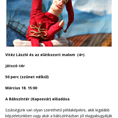
Vitéz László és az elátkozott malom
(4+)
Játszó-tér
50 perc (szünet nélkül)
Március 18. 15:00
A Bábszíntér (Kaposvár) előadása
Szükségünk van olyan szerethető példaképekre, akik legalább
képzeletünkben vagy akár a bábszínházban jól elagyabugyálják