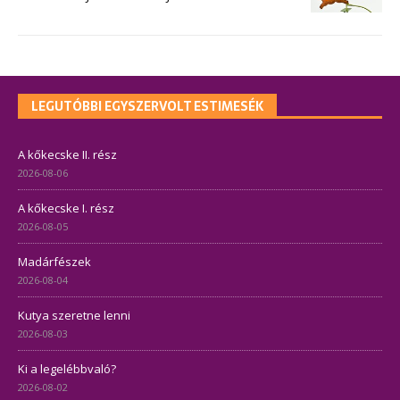
LEGUTÓBBI EGYSZERVOLT ESTIMESÉK
A kőkecske II. rész
2026-08-06
A kőkecske I. rész
2026-08-05
Madárfészek
2026-08-04
Kutya szeretne lenni
2026-08-03
Ki a legelébbvaló?
2026-08-02