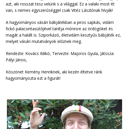
azt, aki rosszat tesz velünk s a világgal. Ez a valaki most itt
van, s nemes egyszerűséggel csak Vitéz Lászlónak hívják!
A hagyományos vásári bábjátékban a piros sapkás, vidám
fickó palacsintasütőjével tanítja móresre az ördögöket és
magát a halált is. Sziporkázó, életvidám kesztyűs bábjáték ez,
melyet vásári mutatványok előznek meg.
Rendezte: Kovács Ildikó, Tervezte: Majoros Gyula, Játssza:
Pályi János,
Köszönet Kemény Henriknek, aki kezén éltetve ránk
hagyományozta ezt a figurát!