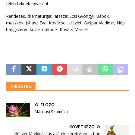
felnőtteknek egyaránt.
Rendezés, dramaturgia; játssza: Écsi Gyöngyi, Bábok,
maszkok: Juhász Éva, Kovácsolt díszlet: Gašpar Vladimir, Népi
hangszeren közreműködik: Kováts Marcell
HIRDETÉS
ELŐZŐ
Márciusi Szamóca
KÖVETKEZŐ
Húsvéti Játékkiállítás a Játékszerek Anno…-ban