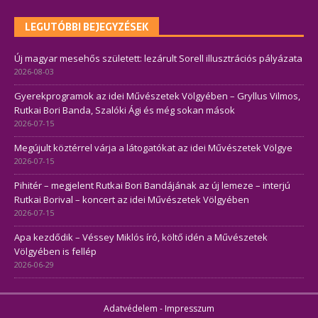
LEGUTÓBBI BEJEGYZÉSEK
Új magyar mesehős született: lezárult Sorell illusztrációs pályázata
2026-08-03
Gyerekprogramok az idei Művészetek Völgyében – Gryllus Vilmos,
Rutkai Bori Banda, Szalóki Ági és még sokan mások
2026-07-15
Megújult köztérrel várja a látogatókat az idei Művészetek Völgye
2026-07-15
Pihitér – megjelent Rutkai Bori Bandájának az új lemeze – interjú
Rutkai Borival – koncert az idei Művészetek Völgyében
2026-07-15
Apa kezdődik – Véssey Miklós író, költő idén a Művészetek
Völgyében is fellép
2026-06-29
Adatvédelem
-
Impresszum