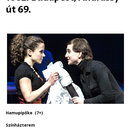
út 69.
Hamupipőke
(7+)
Színházterem