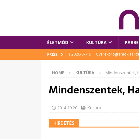
ÉLETMÓD
KULTÚRA
PÁRBE
[ 2026-07-15 ]
Gyerekprogramok az idei
FRISS
Szalóki Ági és még sokan mások
KUL
HOME
KULTÚRA
Mindenszentek, H
[ 2026-07-15 ]
Megújult köztérrel várja
Mindenszentek, Ha
[ 2026-07-15 ]
Pihitér – megjelent Rutka
idei Művészetek Völgyében
KULTÚR
[ 2026-06-29 ]
Apa kezdődik – Véssey Mi
2014-10-20
Kultúra
[ 2026-08-03 ]
Új magyar mesehős születe
HIRDETÉS