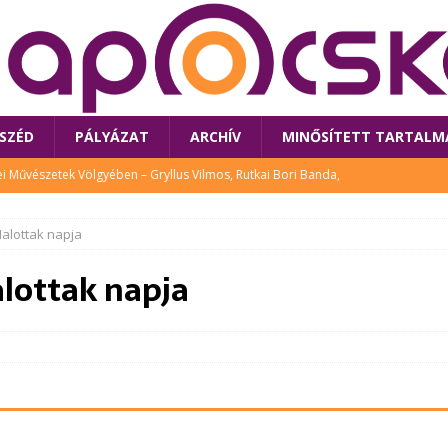
SZÉD
PÁLYÁZAT
ARCHÍV
MINŐSÍTETT TARTALM
 Művészetek Völgyében – Gryllus Vilmos, Rutkai Bori Banda,
TÚRA
alottak napja
 a látogatókat az idei Művészetek Völgye
CSALÁD
lottak napja
i Bori Bandájának az új lemeze – interjú Rutkai Borival – koncert az
A
klós író, költő idén a Művészetek Völgyében is fellép
KÖNYV
tt: lezárult Sorell illusztrációs pályázata
CSALÁD