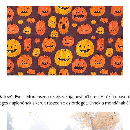
 Hallow’s Eve – Mindenszentek éjszakája nevéből ered. A töklámpásnak
es naplopónak sikerült rászednie az ördögöt. Ennek a mondának állít