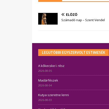
ELŐZŐ
Számadó nap – Szent Vendel
LEGUTÓBBI EGYSZERVOLT ESTIMESÉK
A kőkecske I. rész
2026-08-05
Madárfészek
2026-08-04
Kutya szeretne lenni
2026-08-03