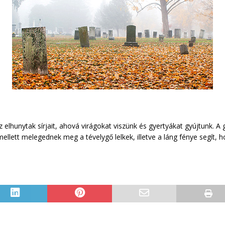
elhunytak sírjait, ahová virágokat viszünk és gyertyákat gyújtunk. A 
llett melegednek meg a tévelygő lelkek, illetve a láng fénye segít, ho