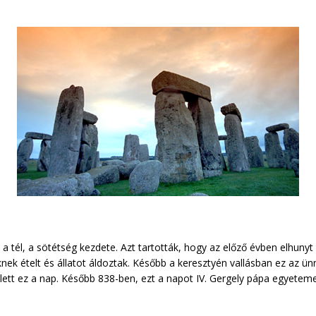
, a tél, a sötétség kezdete. Azt tartották, hogy az előző évben elhunyt
k ételt és állatot áldoztak. Később a keresztyén vallásban ez az ün
e lett ez a nap. Később 838-ben, ezt a napot IV. Gergely pápa egyete