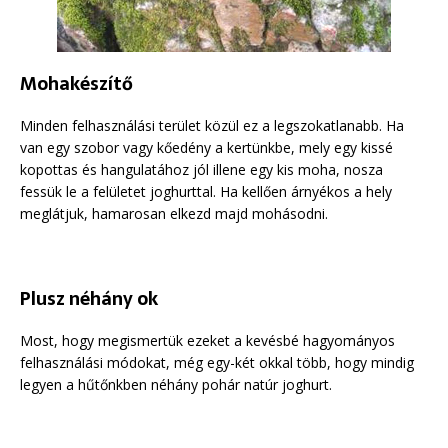
Mohakészítő
Minden felhasználási terület közül ez a legszokatlanabb. Ha
van egy szobor vagy kőedény a kertünkbe, mely egy kissé
kopottas és hangulatához jól illene egy kis moha, nosza
fessük le a felületet joghurttal. Ha kellően árnyékos a hely
meglátjuk, hamarosan elkezd majd mohásodni.
Plusz néhány ok
Most, hogy megismertük ezeket a kevésbé hagyományos
felhasználási módokat, még egy-két okkal több, hogy mindig
legyen a hűtőnkben néhány pohár natúr joghurt.