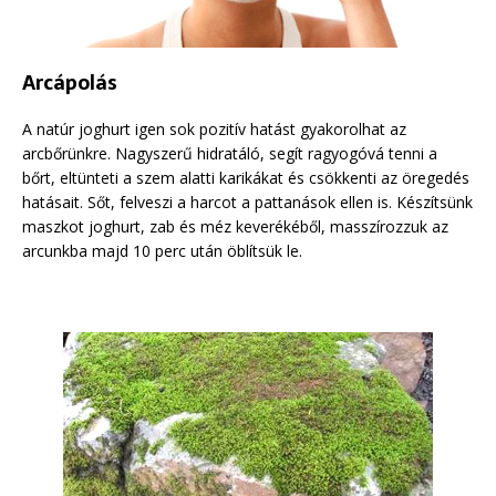
Arcápolás
A natúr joghurt igen sok pozitív hatást gyakorolhat az
arcbőrünkre. Nagyszerű hidratáló, segít ragyogóvá tenni a
bőrt, eltünteti a szem alatti karikákat és csökkenti az öregedés
hatásait. Sőt, felveszi a harcot a pattanások ellen is. Készítsünk
maszkot joghurt, zab és méz keverékéből, masszírozzuk az
arcunkba majd 10 perc után öblítsük le.