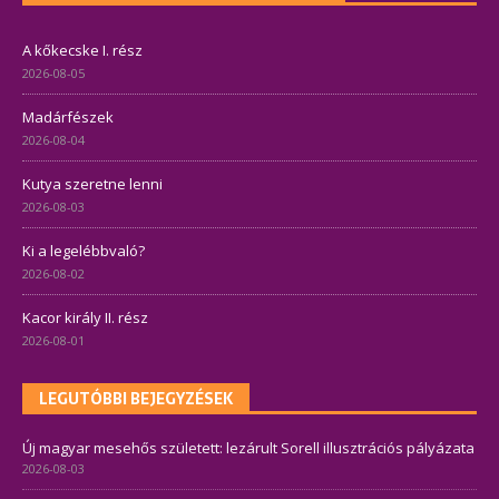
A kőkecske I. rész
2026-08-05
Madárfészek
2026-08-04
Kutya szeretne lenni
2026-08-03
Ki a legelébbvaló?
2026-08-02
Kacor király II. rész
2026-08-01
LEGUTÓBBI BEJEGYZÉSEK
Új magyar mesehős született: lezárult Sorell illusztrációs pályázata
2026-08-03