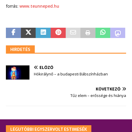
forrás:
www.teunneped.hu
HIRDETÉS
ELŐZŐ
Hókirálynő – a budapesti Bábszínházban
KÖVETKEZŐ
Tűz elem – erőssége és hiánya
LEGUTÓBBI EGYSZERVOLT ESTIMESÉK