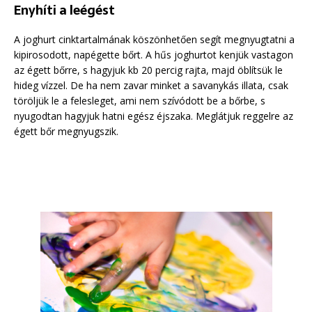
Enyhíti a leégést
A joghurt cinktartalmának köszönhetően segít megnyugtatni a
kipirosodott, napégette bőrt. A hűs joghurtot kenjük vastagon
az égett bőrre, s hagyjuk kb 20 percig rajta, majd öblítsük le
hideg vízzel. De ha nem zavar minket a savanykás illata, csak
töröljük le a felesleget, ami nem szívódott be a bőrbe, s
nyugodtan hagyjuk hatni egész éjszaka. Meglátjuk reggelre az
égett bőr megnyugszik.