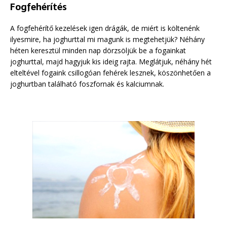
Fogfehérítés
A fogfehérítő kezelések igen drágák, de miért is költenénk
ilyesmire, ha joghurttal mi magunk is megtehetjük? Néhány
héten keresztül minden nap dörzsöljük be a fogainkat
joghurttal, majd hagyjuk kis ideig rajta. Meglátjuk, néhány hét
elteltével fogaink csillogóan fehérek lesznek, köszönhetően a
joghurtban található foszfornak és kalciumnak.