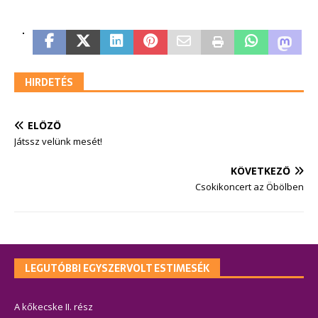
HIRDETÉS
ELŐZŐ
Játssz velünk mesét!
KÖVETKEZŐ
Csokikoncert az Öbölben
LEGUTÓBBI EGYSZERVOLT ESTIMESÉK
A kőkecske II. rész