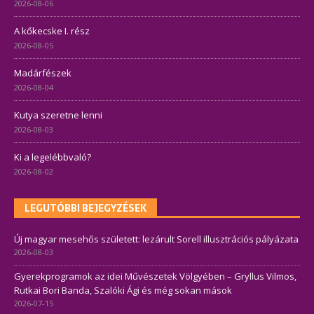
2026-08-06
A kőkecske I. rész
2026-08-05
Madárfészek
2026-08-04
Kutya szeretne lenni
2026-08-03
Ki a legelébbvaló?
2026-08-02
LEGUTÓBBI BEJEGYZÉSEK
Új magyar mesehős született: lezárult Sorell illusztrációs pályázata
2026-08-03
Gyerekprogramok az idei Művészetek Völgyében – Gryllus Vilmos,
Rutkai Bori Banda, Szalóki Ági és még sokan mások
2026-07-15