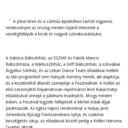
A Jókai téren és a színház épületében tartott ingyenes
rendezvényre az ország minden tájáról érkeznek a
vendégfellépők a kicsik és nagyok szórakoztatására.
A Kabóca Bábszínház, az ESZME és Fabók Mancsi
Bábszínháza, a MárkusZínház, a Griff Bábszínház, a szlovákiai
Árgyélus Színház, és az Urban Dance Team előadásai mellett
az idei programból sem hiányzik Kemény Henrik, aki alapítója,
és a kezdetektől állandó szereplője a Fesztiválnak. A Kolibri az
első szezonjától folyamatosan repertoáron lévő Kukacmatyi
előadásával ünnepli a jubileumi évadnyitót. Ahogy minden
évben, a Fesztivál legjobb fellépését a Michel Indali-díjjal
jutalmazzák. Az egész napos rendezvényt a Hubay Jenő
Zeneiskola Ifjúsági Fúvószenekara nyitja, és szakmai
beszélgetés zárja, az előadások között pedig a Kolibri Harsona
Quartet játszik.