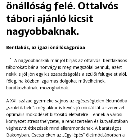
önállóság felé. Ottalvós
tábori ajánló kicsit
nagyobbaknak.
Bentlakás, az igazi önállóságpróba
A nagyobbacskák már jól bírják az ottalvós–bentlakásos
táborokat: bár a honvágy is meg-megszólal bennük, azért
nekik is jól jön egy kis szabadságolás a szülői felügyelet alól,
főleg, ha közben izgalmas dolgokat művelhetnek,
barátkozhatnak, mozoghatnak.
A XXI. század gyermeke sajnos az egészségtelen életmódba
„születik bele”: még akkor is kevés jó mintát lát a szervezet
optimális működését biztosító életvitelre – ennek a városi
környezet stresszhelyzetei, a rendszertelen és kutyafuttában
véghezvitt étkezések mind ellentmondanak. A barátságos
Bakonyban, Cseszneken az „Egy lépés” életmódtáborban a