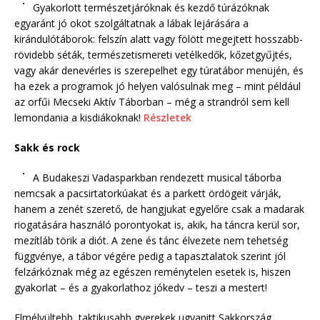
Gyakorlott természetjáróknak és kezdő túrázóknak
egyaránt jó okot szolgáltatnak a lábak lejárására a
kirándulótáborok: felszín alatt vagy fölött megejtett hosszabb-
rövidebb séták, természetismereti vetélkedők, kőzetgyűjtés,
vagy akár denevérles is szerepelhet egy túratábor menüjén, és
ha ezek a programok jó helyen valósulnak meg – mint például
az orfűi Mecseki Aktív Táborban – még a strandról sem kell
lemondania a kisdiákoknak!
Részletek
Sakk és rock
A Budakeszi Vadasparkban rendezett musical táborba
nemcsak a pacsirtatorkúakat és a parkett ördögeit várják,
hanem a zenét szerető, de hangjukat egyelőre csak a madarak
riogatására használó porontyokat is, akik, ha táncra kerül sor,
mezítláb törik a diót. A zene és tánc élvezete nem tehetség
függvénye, a tábor végére pedig a tapasztalatok szerint jól
felzárkóznak még az egészen reménytelen esetek is, hiszen
gyakorlat – és a gyakorlathoz jókedv – teszi a mestert!
Elmélyültebb, taktikusabb gyerekek ugyanitt Sakkország