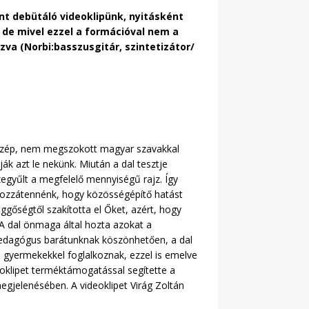
nt debütáló videoklipünk, nyitásként
 de mivel ezzel a formációval nem a
va (Norbi:basszusgitár, szintetizátor/
szép, nem megszokott magyar szavakkal
ák azt le nekünk. Miután a dal tesztje
egyűlt a megfelelő mennyiségű rajz. Így
. Hozzátennénk, hogy közösségépítő hatást
ggőségtől szakította el Őket, azért, hogy
. A dal önmaga által hozta azokat a
ypedagógus barátunknak köszönhetően, a dal
s gyermekekkel foglalkoznak, ezzel is emelve
eoklipet terméktámogatással segítette a
megjelenésében. A videoklipet Virág Zoltán