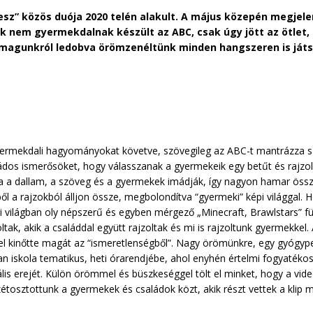
esz” közös duója 2020 telén alakult. A május közepén megjele
uk nem gyermekdalnak készült az ABC, csak úgy jött az ötlet,
 magunkról ledobva örömzenéltünk minden hangszeren is játsz
yermekdali hagyományokat követve, szövegileg az ABC-t mantrázza 
ládos ismerősöket, hogy válasszanak a gyermekeik egy betűt és rajzolj
kra a dallam, a szöveg és a gyermekek imádják, így nagyon hamar össz
ekből a rajzokból álljon össze, megbolondítva “gyermeki” képi világgal
ai világban oly népszerű és egyben mérgező „Minecraft, Brawlstars” fü
ltak, akik a családdal együtt rajzoltak és mi is rajzoltunk gyermekkel
kkel kinőtte magát az “ismeretlenségből”. Nagy örömünkre, egy gyóg
an iskola tematikus, heti órarendjébe, ahol enyhén értelmi fogyatéko
lis erejét. Külön örömmel és büszkeséggel tölt el minket, hogy a vid
zétosztottunk a gyermekek és családok közt, akik részt vettek a klip 