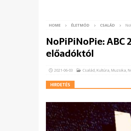
HOME
ÉLETMÓD
CSALÁD
No
NoPiPiNoPie: ABC 
előadóktól
2021-06-03
Család
,
Kultúra
,
Muzsika
,
N
HIRDETÉS