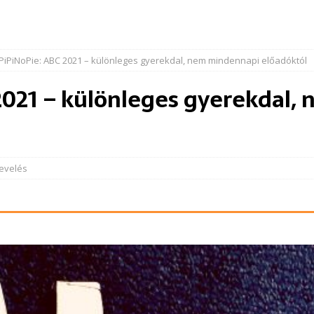
PiPiNoPie: ABC 2021 – különleges gyerekdal, nem mindennapi előadóktól
2021 – különleges gyerekdal,
evelés