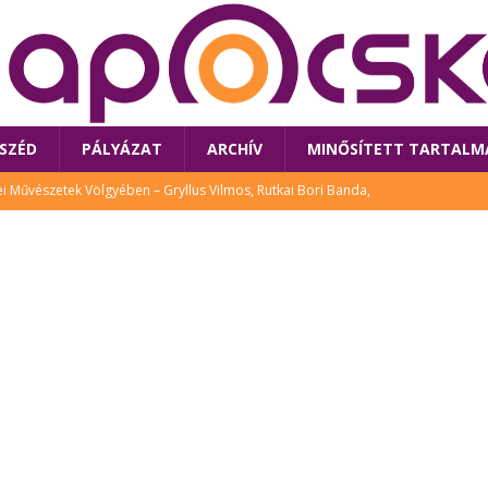
SZÉD
PÁLYÁZAT
ARCHÍV
MINŐSÍTETT TARTALM
 Művészetek Völgyében – Gryllus Vilmos, Rutkai Bori Banda,
TÚRA
 a látogatókat az idei Művészetek Völgye
CSALÁD
i Bori Bandájának az új lemeze – interjú Rutkai Borival – koncert az
A
klós író, költő idén a Művészetek Völgyében is fellép
KÖNYV
tt: lezárult Sorell illusztrációs pályázata
CSALÁD