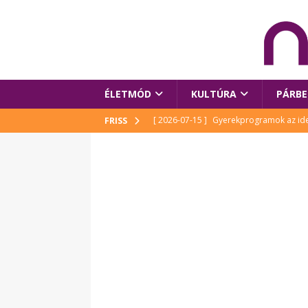
ÉLETMÓD
KULTÚRA
PÁRBE
[ 2026-07-15 ]
Gyerekprogramok az idei
FRISS
Szalóki Ági és még sokan mások
KUL
[ 2026-07-15 ]
Megújult köztérrel várja
[ 2026-07-15 ]
Pihitér – megjelent Rutka
idei Művészetek Völgyében
KULTÚR
[ 2026-06-29 ]
Apa kezdődik – Véssey Mi
[ 2026-08-03 ]
Új magyar mesehős születe