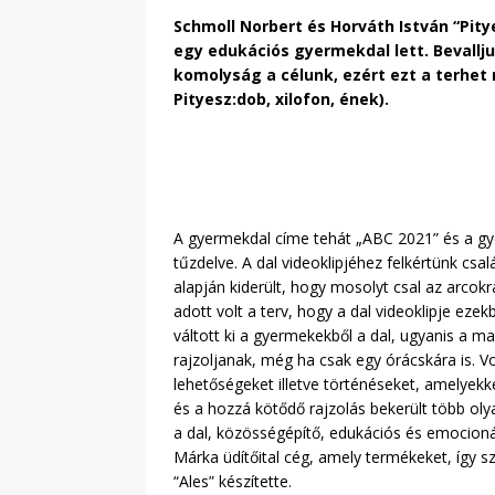
Schmoll Norbert és Horváth István “Pity
egy edukációs gyermekdal lett. Bevallj
komolyság a célunk, ezért ezt a terhet
Pityesz:dob, xilofon, ének).
A gyermekdal címe tehát „ABC 2021” és a g
tűzdelve. A dal videoklipjéhez felkértünk csa
alapján kiderült, hogy mosolyt csal az arco
adott volt a terv, hogy a dal videoklipje ez
váltott ki a gyermekekből a dal, ugyanis a m
rajzoljanak, még ha csak egy órácskára is. Vo
lehetőségeket illetve történéseket, amelye
és a hozzá kötődő rajzolás bekerült több oly
a dal, közösségépítő, edukációs és emocioná
Márka üdítőital cég, amely termékeket, így s
“Ales” készítette.