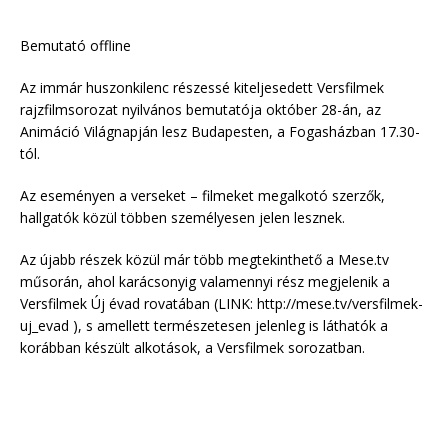
Bemutató offline
Az immár huszonkilenc részessé kiteljesedett Versfilmek
rajzfilmsorozat nyilvános bemutatója október 28-án, az
Animáció Világnapján lesz Budapesten, a Fogasházban 17.30-
tól.
Az eseményen a verseket – filmeket megalkotó szerzők,
hallgatók közül többen személyesen jelen lesznek.
Az újabb részek közül már több megtekinthető a Mese.tv
műsorán, ahol karácsonyig valamennyi rész megjelenik a
Versfilmek Új évad rovatában (LINK: http://mese.tv/versfilmek-
uj_evad ), s amellett természetesen jelenleg is láthatók a
korábban készült alkotások, a Versfilmek sorozatban.