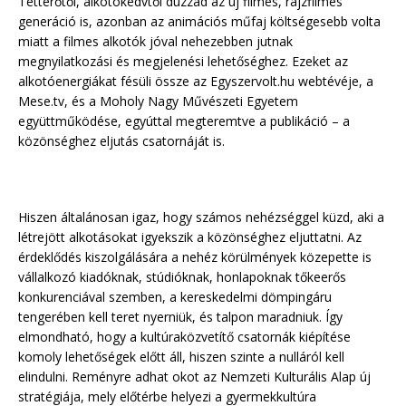
Tetterőtől, alkotókedvtől duzzad az új filmes, rajzfilmes
generáció is, azonban az animációs műfaj költségesebb volta
miatt a filmes alkotók jóval nehezebben jutnak
megnyilatkozási és megjelenési lehetőséghez. Ezeket az
alkotóenergiákat fésüli össze az Egyszervolt.hu webtévéje, a
Mese.tv, és a Moholy Nagy Művészeti Egyetem
együttműködése, egyúttal megteremtve a publikáció – a
közönséghez eljutás csatornáját is.
Hiszen általánosan igaz, hogy számos nehézséggel küzd, aki a
létrejött alkotásokat igyekszik a közönséghez eljuttatni. Az
érdeklődés kiszolgálására a nehéz körülmények közepette is
vállalkozó kiadóknak, stúdióknak, honlapoknak tőkeerős
konkurenciával szemben, a kereskedelmi dömpingáru
tengerében kell teret nyerniük, és talpon maradniuk. Így
elmondható, hogy a kultúraközvetítő csatornák kiépítése
komoly lehetőségek előtt áll, hiszen szinte a nulláról kell
elindulni. Reményre adhat okot az Nemzeti Kulturális Alap új
stratégiája, mely előtérbe helyezi a gyermekkultúra