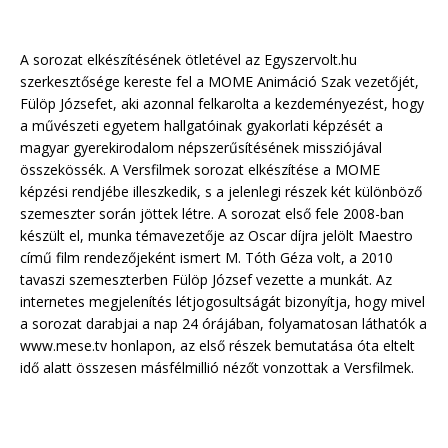
A sorozat elkészítésének ötletével az Egyszervolt.hu
szerkesztősége kereste fel a MOME Animáció Szak vezetőjét,
Fülöp Józsefet, aki azonnal felkarolta a kezdeményezést, hogy
a művészeti egyetem hallgatóinak gyakorlati képzését a
magyar gyerekirodalom népszerűsítésének missziójával
összekössék. A Versfilmek sorozat elkészítése a MOME
képzési rendjébe illeszkedik, s a jelenlegi részek két különböző
szemeszter során jöttek létre. A sorozat első fele 2008-ban
készült el, munka témavezetője az Oscar díjra jelölt Maestro
című film rendezőjeként ismert M. Tóth Géza volt, a 2010
tavaszi szemeszterben Fülöp József vezette a munkát. Az
internetes megjelenítés létjogosultságát bizonyítja, hogy mivel
a sorozat darabjai a nap 24 órájában, folyamatosan láthatók a
www.mese.tv honlapon, az első részek bemutatása óta eltelt
idő alatt összesen másfélmillió nézőt vonzottak a Versfilmek.