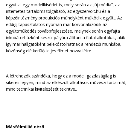
egyúttal egy modellkísérlet is, mely során az „új média”, az
internetes tartalomszolgáltató, az egyszervolt.hu és a
képzőintézmény produkciós műhelyként működik együtt. Az
eddigi tapasztalatok nyomán már körvonalazódik az
együttműködés továbbfejlesztése, melynek során egyfajta
inkubátorházként készül pályára állítani a fiatal alkotókat, akik
így már hallgatóként belekóstolhatnak a rendezői munkába,
közönség elé kerülő teljes filmet hozva létre.
A létrehozók szándéka, hogy ez a modell gazdaságilag is
sikeres legyen, mind az elkészült alkotások művészi tartalmát,
mind technikai kivitelezését tekintve..
Másfélmillió néző