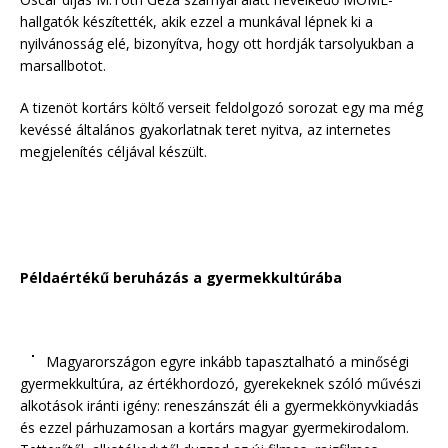
hallgatók készítették, akik ezzel a munkával lépnek ki a
nyilvánosság elé, bizonyítva, hogy ott hordják tarsolyukban a
marsallbotot.
A tizenöt kortárs költő verseit feldolgozó sorozat egy ma még
kevéssé általános gyakorlatnak teret nyitva, az internetes
megjelenítés céljával készült.
Példaértékű beruházás a gyermekkultúrába
Magyarországon egyre
inkább tapasztalható a minőségi
gyermekkultúra, az értékhordozó, gyerekeknek szóló művészi
alkotások iránti igény: reneszánszát éli a gyermekkönyvkiadás
és ezzel párhuzamosan a kortárs magyar gyermekirodalom.