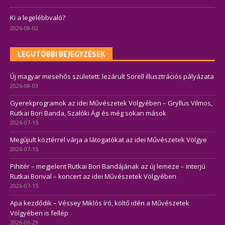
Ki a legelébbvaló?
2026-08-02
LEGUTÓBBI BEJEGYZÉSEK
Új magyar mesehős született: lezárult Sorell illusztrációs pályázata
2026-08-03
Gyerekprogramok az idei Művészetek Völgyében – Gryllus Vilmos,
Rutkai Bori Banda, Szalóki Ági és még sokan mások
2026-07-15
Megújult köztérrel várja a látogatókat az idei Művészetek Völgye
2026-07-15
Pihitér – megjelent Rutkai Bori Bandájának az új lemeze – interjú
Rutkai Borival – koncert az idei Művészetek Völgyében
2026-07-15
Apa kezdődik – Véssey Miklós író, költő idén a Művészetek
Völgyében is fellép
2026-06-29