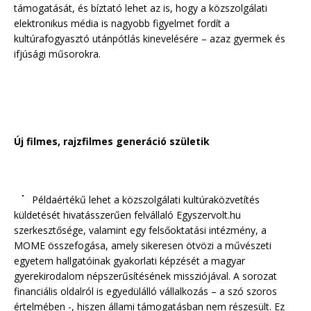
támogatását, és bíztató lehet az is, hogy a közszolgálati
elektronikus média is nagyobb figyelmet fordít a
kultúrafogyasztó utánpótlás kinevelésére – azaz gyermek és
ifjúsági műsorokra.
Új filmes, rajzfilmes generáció születik
Példaértékű lehet a közszolgálati kultúraközvetítés
küldetését hivatásszerűen felvállaló Egyszervolt.hu
szerkesztősége, valamint egy felsőoktatási intézmény, a
MOME összefogása, amely sikeresen ötvözi a művészeti
egyetem hallgatóinak gyakorlati képzését a magyar
gyerekirodalom népszerűsítésének missziójával. A sorozat
financiális oldalról is egyedülálló vállalkozás – a szó szoros
értelmében -, hiszen állami támogatásban nem részesült. Ez