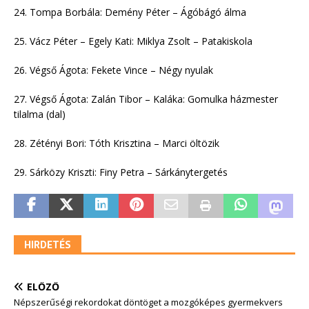
24. Tompa Borbála: Demény Péter – Ágóbágó álma
25. Vácz Péter – Egely Kati: Miklya Zsolt – Patakiskola
26. Végső Ágota: Fekete Vince – Négy nyulak
27. Végső Ágota: Zalán Tibor – Kaláka: Gomulka házmester
tilalma (dal)
28. Zétényi Bori: Tóth Krisztina – Marci öltözik
29. Sárközy Kriszti: Finy Petra – Sárkánytergetés
HIRDETÉS
ELŐZŐ
Népszerűségi rekordokat döntöget a mozgóképes gyermekvers