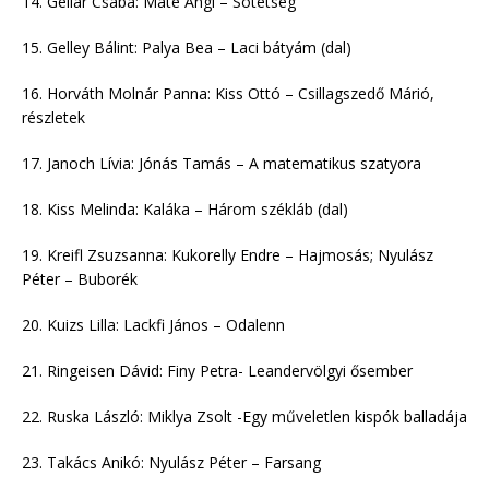
14. Gellár Csaba: Máté Angi – Sötétség
15. Gelley Bálint: Palya Bea – Laci bátyám (dal)
16. Horváth Molnár Panna: Kiss Ottó – Csillagszedő Márió,
részletek
17. Janoch Lívia: Jónás Tamás – A matematikus szatyora
18. Kiss Melinda: Kaláka – Három székláb (dal)
19. Kreifl Zsuzsanna: Kukorelly Endre – Hajmosás; Nyulász
Péter – Buborék
20. Kuizs Lilla: Lackfi János – Odalenn
21. Ringeisen Dávid: Finy Petra- Leandervölgyi ősember
22. Ruska László: Miklya Zsolt -Egy műveletlen kispók balladája
23. Takács Anikó: Nyulász Péter – Farsang