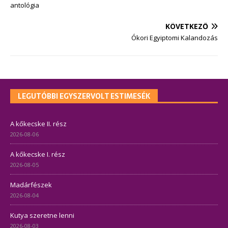
antológia
KÖVETKEZŐ
Ókori Egyiptomi Kalandozás
LEGUTÓBBI EGYSZERVOLT ESTIMESÉK
A kőkecske II. rész
2026-08-06
A kőkecske I. rész
2026-08-05
Madárfészek
2026-08-04
Kutya szeretne lenni
2026-08-03