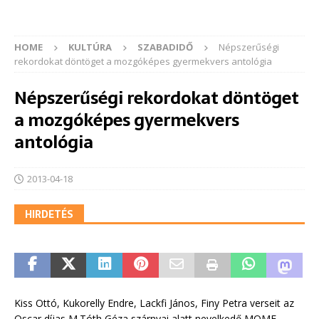
HOME
KULTÚRA
SZABADIDŐ
Népszerűségi
rekordokat döntöget a mozgóképes gyermekvers antológia
Népszerűségi rekordokat döntöget
a mozgóképes gyermekvers
antológia
2013-04-18
HIRDETÉS
Kiss Ottó, Kukorelly Endre, Lackfi János, Finy Petra verseit az
Oscar díjas M.Tóth Géza szárnyai alatt nevelkedő MOME-