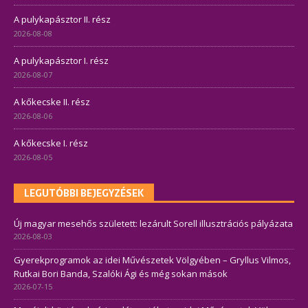
A pulykapásztor II. rész
2026-08-08
A pulykapásztor I. rész
2026-08-07
A kőkecske II. rész
2026-08-06
A kőkecske I. rész
2026-08-05
LEGUTÓBBI BEJEGYZÉSEK
Új magyar mesehős született: lezárult Sorell illusztrációs pályázata
2026-08-03
Gyerekprogramok az idei Művészetek Völgyében – Gryllus Vilmos,
Rutkai Bori Banda, Szalóki Ági és még sokan mások
2026-07-15