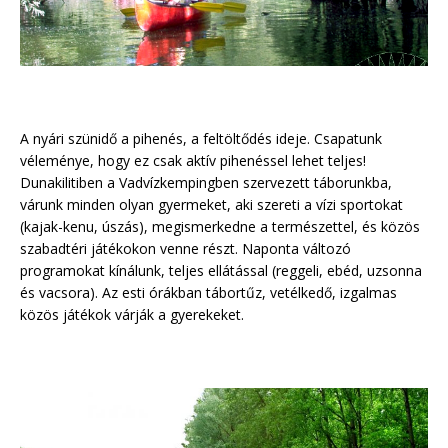
A nyári szünidő a pihenés, a feltöltődés ideje. Csapatunk
véleménye, hogy ez csak aktív pihenéssel lehet teljes!
Dunakilitiben a Vadvízkempingben szervezett táborunkba,
várunk minden olyan gyermeket, aki szereti a vízi sportokat
(kajak-kenu, úszás), megismerkedne a természettel, és közös
szabadtéri játékokon venne részt. Naponta változó
programokat kínálunk, teljes ellátással (reggeli, ebéd, uzsonna
és vacsora). Az esti órákban tábortűz, vetélkedő, izgalmas
közös játékok várják a gyerekeket.