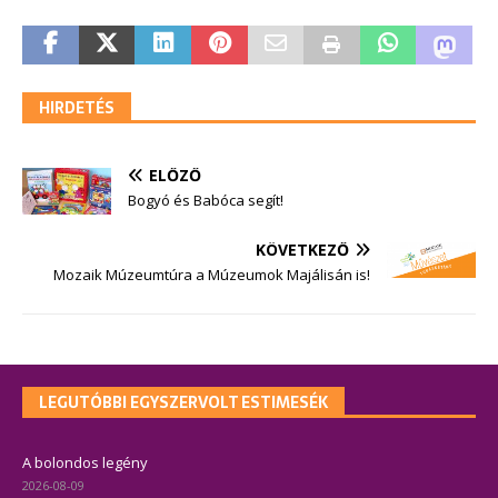
HIRDETÉS
ELŐZŐ
Bogyó és Babóca segít!
KÖVETKEZŐ
Mozaik Múzeumtúra a Múzeumok Majálisán is!
LEGUTÓBBI EGYSZERVOLT ESTIMESÉK
A bolondos legény
2026-08-09