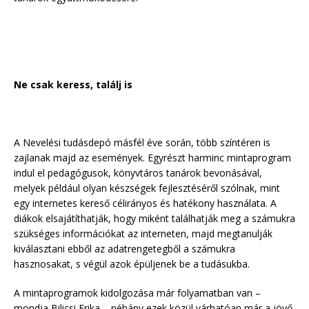
Ne csak keress, találj is
A Nevelési tudásdepó másfél éve során, több színtéren is
zajlanak majd az események. Egyrészt harminc mintaprogram
indul el pedagógusok, könyvtáros tanárok bevonásával,
melyek például olyan készségek fejlesztéséről szólnak, mint
egy internetes kereső célirányos és hatékony használata. A
diákok elsajátíthatják, hogy miként találhatják meg a számukra
szükséges információkat az interneten, majd megtanulják
kiválasztani ebből az adatrengetegből a számukra
hasznosakat, s végül azok épüljenek be a tudásukba.
A mintaprogramok kidolgozása már folyamatban van –
mondja Bilicsi Erika – néhány ezek közül várhatóan már a jövő