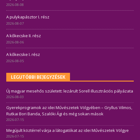
2026-08-08
A pulykapásztor I. rész
2026-08-07
A kőkecske II. rész
2026-08-06
A kőkecske I. rész
2026-08-05
LEGUTÓBBI BEJEGYZÉSEK
Új magyar mesehős született: lezárult Sorell illusztrációs pályázata
2026-08-03
Gyerekprogramok az idei Művészetek Völgyében – Gryllus Vilmos,
Rutkai Bori Banda, Szalóki Ági és még sokan mások
2026-07-15
Megújult köztérrel várja a látogatókat az idei Művészetek Völgye
2026-07-15