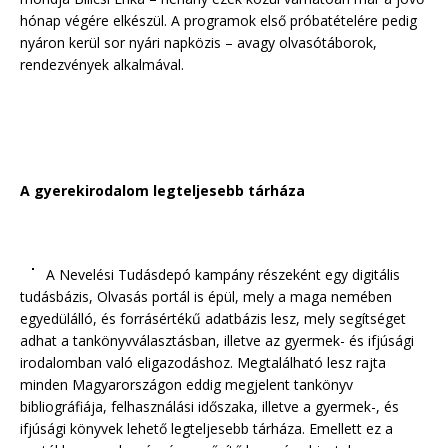
hónap végére elkészül. A programok első próbatételére pedig
nyáron kerül sor nyári napközis – avagy olvasótáborok,
rendezvények alkalmával.
A gyerekirodalom legteljesebb tárháza
A Nevelési Tudásdepó kampány részeként egy digitális
tudásbázis, Olvasás portál is épül, mely a maga nemében
egyedülálló, és forrásértékű adatbázis lesz, mely segítséget
adhat a tankönyvválasztásban, illetve az gyermek- és ifjúsági
irodalomban való eligazodáshoz. Megtalálható lesz rajta
minden Magyarországon eddig megjelent tankönyv
bibliográfiája, felhasználási időszaka, illetve a gyermek-, és
ifjúsági könyvek lehető legteljesebb tárháza. Emellett ez a