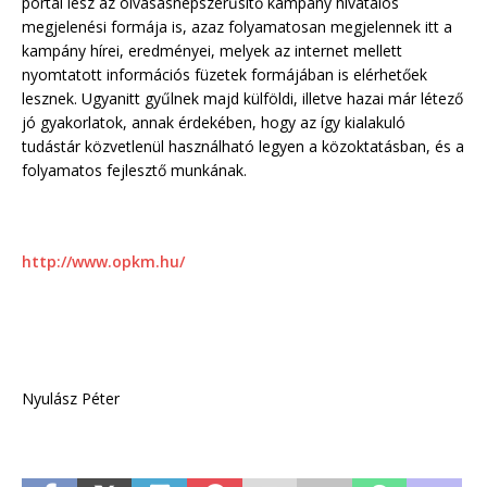
portál lesz az olvasásnépszerűsítő kampány hivatalos
megjelenési formája is, azaz folyamatosan megjelennek itt a
kampány hírei, eredményei, melyek az internet mellett
nyomtatott információs füzetek formájában is elérhetőek
lesznek. Ugyanitt gyűlnek majd külföldi, illetve hazai már létező
jó gyakorlatok, annak érdekében, hogy az így kialakuló
tudástár közvetlenül használható legyen a közoktatásban, és a
folyamatos fejlesztő munkának.
http://www.opkm.hu/
Nyulász Péter