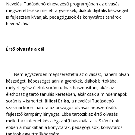
Nevelési Tudásdepó elnevezésű programjában az olvasás
megszerettetése mellett a gyerekek, diákok digitális készségeit
is fejleszteni kívánják, pedagógusok és könyvtáros tanárok
bevonásával.
Értő olvasás a cél
Nem egyszerűen megszerettetni az olvasást, hanem olyan
készséget, képességet adni a gyerekek, diákok birtokába,
melyet egész életük során tudnak hasznosítani, akár az
élethosszig tartó tanulás keretében, akár csak a mindennapok
során is – ismerteti
Bilicsi Erika
, a nevelési Tudásdepó
szakmai koordinátora az országos olvasás népszerűsítő,
fejlesztő kampány lényegét. Ebbe tartozik az értő olvasás
mellett az internet készségszintű használata is. Számítunk
ebben a munkában a könyvtárak, pedagógusok, könyvtáros
tanárok együttműködésére.