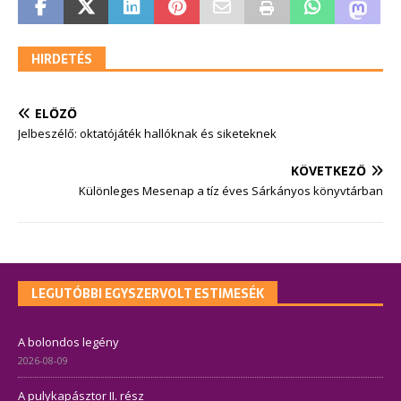
HIRDETÉS
ELŐZŐ
Jelbeszélő: oktatójáték hallóknak és siketeknek
KÖVETKEZŐ
Különleges Mesenap a tíz éves Sárkányos könyvtárban
LEGUTÓBBI EGYSZERVOLT ESTIMESÉK
A bolondos legény
2026-08-09
A pulykapásztor II. rész