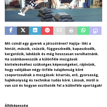
Mit csinál egy gyerek a játszótéren? Hajtja- löki a
hintát, mászik, csúszik, függeszkedik, kapaszkodik,
kergetőzik, labdázik és még hosszasan sorolhatnánk.
Ha számbavesszük a különféle mozgások
kivitelezéséhez szükséges képességeket, rájövünk,
hogy valójában négy-ötféle tulajdonság köré
csoportosulnak a mozgások: kitartás, erő, gyorsaság,
hajlékonyság és technikai tudás köré. Lássuk, miről is
van szó és hogyan oszthatók fel a különféle sportágak!
Állóképesség