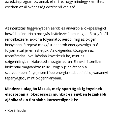
az edzésprogramot, annak ellenére, hogy mindegyik említett
esetben az állóképesség edzéséről van szó.
Az intenzitás függvényében aerob és anaerob állóképességről
beszélhetünk. Ha a mozgás kivitelezésében elegendő oxigén áll
rendelkezésre, akkor a folyamatot aerob, míg az oxigén
hiányában létrejövő mozgást anaerob energiaszolgáltató
folyamattal jellemezhetjük. Az oxigéndús közegben az
izomfáradás jóval később következik be, mint az
oxigénhiányban kialakított mozgás során. Ennek hátterében
biokémiai magyarázat rejlik. Oxigén jelenlétében a
szervezetben lényegesen több energia szabadul fel ugyanannyi
tápanyagból, mint oxigénhiányban.
Mindezek alapján lássuk, mely sportágak igényelnek
elsősorban állóképességi munkát és egyben leginkább
ajánlhatók a fiatalabb korosztálynak is:
• Kosárlabda