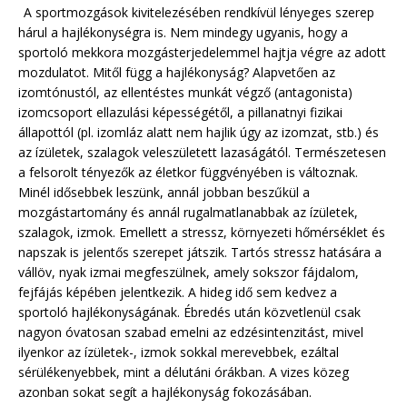
A sportmozgások kivitelezésében rendkívül lényeges szerep
hárul a hajlékonységra is. Nem mindegy ugyanis, hogy a
sportoló mekkora mozgásterjedelemmel hajtja végre az adott
mozdulatot. Mitől függ a hajlékonyság? Alapvetően az
izomtónustól, az ellentéstes munkát végző (antagonista)
izomcsoport ellazulási képességétől, a pillanatnyi fizikai
állapottól (pl. izomláz alatt nem hajlik úgy az izomzat, stb.) és
az ízületek, szalagok veleszületett lazaságától. Természetesen
a felsorolt tényezők az életkor függvényében is változnak.
Minél idősebbek leszünk, annál jobban beszűkül a
mozgástartomány és annál rugalmatlanabbak az ízületek,
szalagok, izmok. Emellett a stressz, környezeti hőmérséklet és
napszak is jelentős szerepet játszik. Tartós stressz hatására a
vállöv, nyak izmai megfeszülnek, amely sokszor fájdalom,
fejfájás képében jelentkezik. A hideg idő sem kedvez a
sportoló hajlékonyságának. Ébredés után közvetlenül csak
nagyon óvatosan szabad emelni az edzésintenzitást, mivel
ilyenkor az ízületek-, izmok sokkal merevebbek, ezáltal
sérülékenyebbek, mint a délutáni órákban. A vizes közeg
azonban sokat segít a hajlékonyság fokozásában.