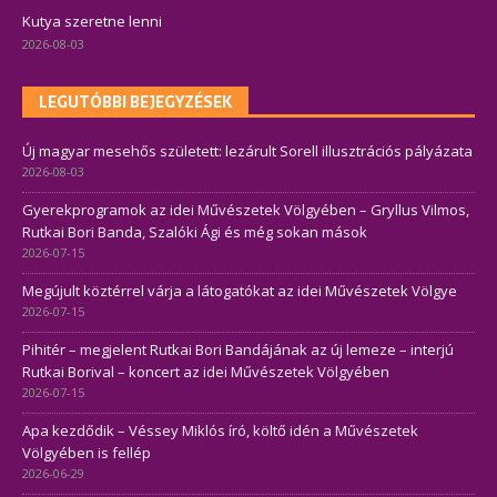
Kutya szeretne lenni
2026-08-03
LEGUTÓBBI BEJEGYZÉSEK
Új magyar mesehős született: lezárult Sorell illusztrációs pályázata
2026-08-03
Gyerekprogramok az idei Művészetek Völgyében – Gryllus Vilmos,
Rutkai Bori Banda, Szalóki Ági és még sokan mások
2026-07-15
Megújult köztérrel várja a látogatókat az idei Művészetek Völgye
2026-07-15
Pihitér – megjelent Rutkai Bori Bandájának az új lemeze – interjú
Rutkai Borival – koncert az idei Művészetek Völgyében
2026-07-15
Apa kezdődik – Véssey Miklós író, költő idén a Művészetek
Völgyében is fellép
2026-06-29