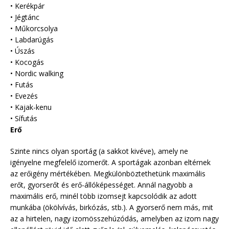
• Kerékpár
• Jégtánc
• Műkorcsolya
• Labdarúgás
• Úszás
• Kocogás
• Nordic walking
• Futás
• Evezés
• Kajak-kenu
• Sífutás
Erő
Szinte nincs olyan sportág (a sakkot kivéve), amely ne
igényelne megfelelő izomerőt. A sportágak azonban eltérnek
az erőigény mértékében. Megkülönböztethetünk maximális
erőt, gyorserőt és erő-állóképességet. Annál nagyobb a
maximális erő, minél több izomsejt kapcsolódik az adott
munkába (ökölvívás, birkózás, stb.). A gyorserő nem más, mit
az a hirtelen, nagy izomösszehúzódás, amelyben az izom nagy