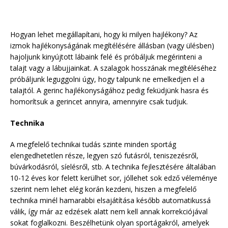
Hogyan lehet megállapítani, hogy ki milyen hajlékony? Az
izmok hajlékonyságának megítélésére állásban (vagy ülésben)
hajoljunk kinyújtott lábaink felé és próbáljuk megérinteni a
talajt vagy a lábujjainkat. A szalagok hosszának megítéléséhez
próbáljunk leguggolni úgy, hogy talpunk ne emelkedjen el a
talajtól. A gerinc hajlékonyságához pedig feküdjünk hasra és
homorítsuk a gerincet annyira, amennyire csak tudjuk.
Technika
A megfelelő technikai tudás szinte minden sportág
elengedhetetlen része, legyen szó futásról, teniszezésről,
búvárkodásról, síelésről, stb. A technika fejlesztésére általában
10-12 éves kor felett kerülhet sor, jóllehet sok edző véleménye
szerint nem lehet elég korán kezdeni, hiszen a megfelelő
technika minél hamarabbi elsajátítása később automatikussá
válik, így már az edzések alatt nem kell annak korrekciójával
sokat foglalkozni. Beszélhetünk olyan sportágakról, amelyek