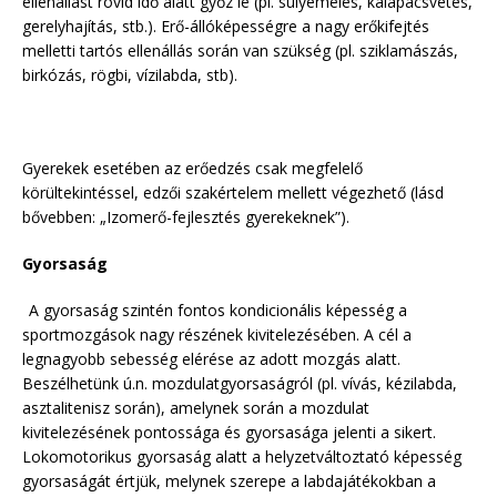
ellenállást rövid idő alatt győz le (pl. súlyemelés, kalapácsvetés,
gerelyhajítás, stb.). Erő-állóképességre a nagy erőkifejtés
melletti tartós ellenállás során van szükség (pl. sziklamászás,
birkózás, rögbi, vízilabda, stb).
Gyerekek esetében az erőedzés csak megfelelő
körültekintéssel, edzői szakértelem mellett végezhető (lásd
bővebben: „Izomerő-fejlesztés gyerekeknek”).
Gyorsaság
A gyorsaság szintén fontos kondicionális képesség a
sportmozgások nagy részének kivitelezésében. A cél a
legnagyobb sebesség elérése az adott mozgás alatt.
Beszélhetünk ú.n. mozdulatgyorsaságról (pl. vívás, kézilabda,
asztalitenisz során), amelynek során a mozdulat
kivitelezésének pontossága és gyorsasága jelenti a sikert.
Lokomotorikus gyorsaság alatt a helyzetváltoztató képesség
gyorsaságát értjük, melynek szerepe a labdajátékokban a