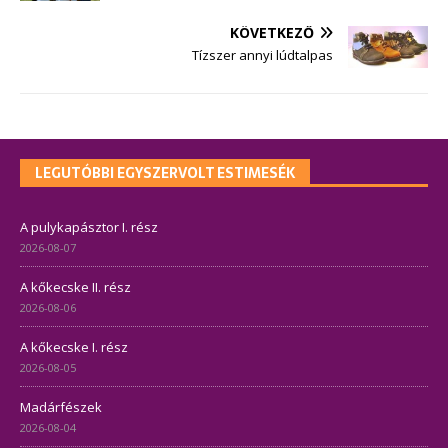
KÖVETKEZŐ
Tízszer annyi lúdtalpas
LEGUTÓBBI EGYSZERVOLT ESTIMESÉK
A pulykapásztor I. rész
2026-08-07
A kőkecske II. rész
2026-08-06
A kőkecske I. rész
2026-08-05
Madárfészek
2026-08-04