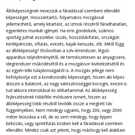
Állóképességnek nevezzük a fáradással szembeni ellenálló
képességet. Hosszantartó, folyamatos mozgással
jellemezhető, amely kitartást, az izmok részéről fáradhatatlan,
egyenletes munkát igényel. Ha erre gondolunk, számos
sportág juthat eszünkbe: úszás, hosszútávfutás, országúti
kerékpározás, sífutás, evezés, kajak-kenuzás, stb. Mitől függ
az állóképesség? Elsősorban a szív-érrendszer, légző-
apparátus teljesítményétől, de természetesen az anyagcsere,
idegrendszer működésétől és a mozgássor kivitelezésétől és
az egyén lelki tulajdonságaitól is. A mozgás jellege nem
befolyásolja ezt a kondicionális képességet, hiszen aki képes
átúszni a Balatont, az nagy valószínűséggel kocogni, evezni is
tud akkora intenzitásal és időtartammal. Az állóképesség
fejlesztésének többféle módszere ismert, hiszen az
állóképesség több részből tevődik össze a megtett táv
függvényében. Nem mindegy ugyanis, hogy 200, vagy 2000
méter leúszása a cél, de az sem mindegy, hogy éppen
birkózás, vagy sprintfutás közben kell a fáradással szemben
ellenállni. Mindez csak azt jelenti, hogy máshogy kell alakítani