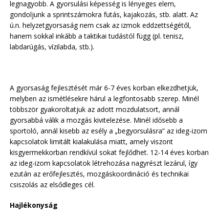
legnagyobb. A gyorsulási képesség is lényeges elem,
gondoljunk a sprintszámokra futás, kajakozás, stb. alatt. Az
ú.n. helyzetgyorsaság nem csak az izmok eddzettségétől,
hanem sokkal inkább a taktikai tudástól függ (pl. tenisz,
labdarúgás, vízilabda, stb.).
A gyorsaság fejlesztését már 6-7 éves korban elkezdhetjük,
melyben az ismétlésekre hárul a legfontosabb szerep. Minél
többször gyakoroltatjuk az adott mozdulatsort, annál
gyorsabbá válik a mozgás kivitelezése. Minél idősebb a
sportoló, annál kisebb az esély a „begyorsulásra” az ideg-izom
kapcsolatok limitált kialakulása miatt, amely viszont
kisgyermekkorban rendkívül sokat fejlődhet. 12-14 éves korban
az ideg-izom kapcsolatok létrehozása nagyrészt lezárul, így
ezután az erőfejlesztés, mozgáskoordináció és technikai
csiszolás az elsődleges cél.
Hajlékonyság