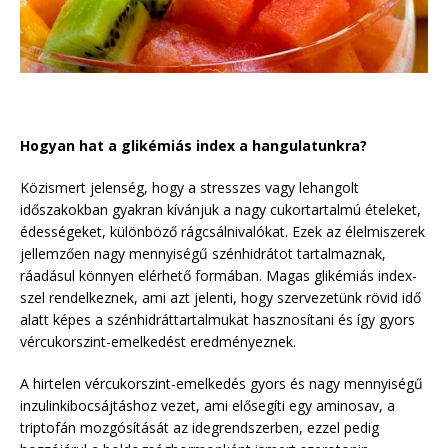
Hogyan hat a glikémiás index a hangulatunkra?
Közismert jelenség, hogy a stresszes vagy lehangolt
időszakokban gyakran kívánjuk a nagy cukortartalmú ételeket,
édességeket, különböző rágcsálnivalókat. Ezek az élelmiszerek
jellemzően nagy mennyiségű szénhidrátot tartalmaznak,
ráadásul könnyen elérhető formában. Magas glikémiás index-
szel rendelkeznek, ami azt jelenti, hogy szervezetünk rövid idő
alatt képes a szénhidráttartalmukat hasznosítani és így gyors
vércukorszint-emelkedést eredményeznek.
A hirtelen vércukorszint-emelkedés gyors és nagy mennyiségű
inzulinkibocsájtáshoz vezet, ami elősegíti egy aminosav, a
triptofán mozgósítását az idegrendszerben, ezzel pedig