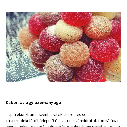
Cukor, az agy üzemanyaga
Táplálékunkban a szénhidrátok cukrok és sok
cukormolekulából felépülő összetett szénhidrátok formájában
vannak jelen. Az emésztés során mindezek egyszerű cukrokká