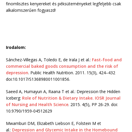
finomlisztes kenyereket és péksüteményeket legfeljebb csak
alkalomszerűen fogyaszd!
Irodalom:
Sánchez-Villegas A, Toledo E, de Irala J et al.:
Fast-food and
commercial baked goods consumption and the risk of
depression
. Public Health Nutrition. 2011. 15(3), 424–432
doi:10.1017/S1368980011001856.
Saeed A, Humayun A, Raana T et al.: Depression the Hidden
Iceberg:
Role of Nutrition & Dietary Intake. IOSR Journal
of Nursing and Health Science
. 2015. 4(5), PP 26-29. doi:
10.9790/1959-04512629
Mwamburi DM, Elizabeth Liebson E, Folstein M et
al.:
Depression and Glycemic Intake in the Homebound