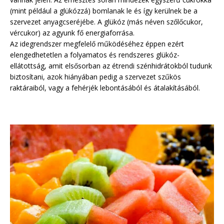
(mint például a glükózzá) bomlanak le és így kerülnek be a
szervezet anyagcseréjébe. A glükóz (más néven szőlőcukor,
vércukor) az agyunk fő energiaforrása.
Az idegrendszer megfelelő működéséhez éppen ezért
elengedhetetlen a folyamatos és rendszeres glükóz-
ellátottság, amit elsősorban az étrendi szénhidrátokból tudunk
biztosítani, azok hiányában pedig a szervezet szűkös
raktáraiból, vagy a fehérjék lebontásából és átalakításából.