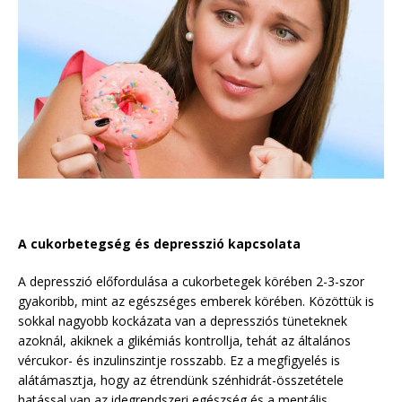
A cukorbetegség és depresszió kapcsolata
A depresszió előfordulása a cukorbetegek körében 2-3-szor
gyakoribb, mint az egészséges emberek körében. Közöttük is
sokkal nagyobb kockázata van a depressziós tüneteknek
azoknál, akiknek a glikémiás kontrollja, tehát az általános
vércukor- és inzulinszintje rosszabb. Ez a megfigyelés is
alátámasztja, hogy az étrendünk szénhidrát-összetétele
hatással van az idegrendszeri egészség és a mentális