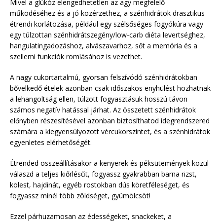
Mivel a glükóz elengedhetetlen az agy megfelelő
működéséhez és a jó közérzethez, a szénhidrátok drasztikus
étrendi korlátozása, például egy szélsőséges fogyókúra vagy
egy túlzottan szénhidrátszegény/low-carb diéta levertséghez,
hangulatingadozáshoz, alvászavarhoz, sőt a memória és a
szellemi funkciók romlásához is vezethet.
A nagy cukortartalmú, gyorsan felszívódó szénhidrátokban
bővelkedő ételek azonban csak időszakos enyhülést hozhatnak
a lehangoltság ellen, túlzott fogyasztásuk hosszú távon
számos negatív hatással járhat. Az összetett szénhidrátok
előnyben részesítésével azonban biztosíthatod idegrendszered
számára a kiegyensúlyozott vércukorszintet, és a szénhidrátok
egyenletes elérhetőségét.
Étrended összeállításakor a kenyerek és péksütemények közül
válaszd a teljes kiőrlésűt, fogyassz gyakrabban barna rizst,
kölest, hajdinát, egyéb rostokban dús köretféleséget, és
fogyassz minél több zöldséget, gyümölcsöt!
Ezzel párhuzamosan az édességeket, snackeket, a