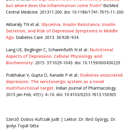
but where does the inflammation come from?
BioMed
Central Medicine. 201311:200. doi: 10.1186/1741-7015-11-200.
Akbaraly TN et al.:
Glycemia, Insulin Resistance, Insulin
Secretion, and Risk of Depressive Symptoms in Middle
Age
. Diabetes Care. 2013. 36:928–934.
Lang UE, Beglinger C, Schweinfurth N et al.:
Nutritional
Aspects of Depression. Cellular Physiology and
Biochemistry
. 2015. 37:1029-1043. doi: 10.1159/000430229
Prabhakar V, Gupta D, Kanade P et al.:
Diabetes-associated
depression: The serotonergic system as a novel
multifunctional target
. Indian Journal of Pharmacology.
2015 Jan-Feb; 47(1): 4–10. doi: 10.4103/0253-7613.150305
Szerző: Dobos-Kufcsák Judit | Lektor: Dr. Biró György, Dr.
Ipolyi-Topál Gitta