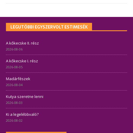
LEGUTÓBBI EGYSZERVOLT ESTIMESÉK
A kőkecske II. rész
2026-08-06
A kőkecske I. rész
2026-08-05
Madárfészek
2026-08-04
Kutya szeretne lenni
2026-08-03
Ki a legelébbvaló?
2026-08-02