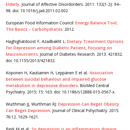
Elderly
. Journal of Affective Disordorders. 2011. 132(1-2): 94–
98. doi: 10.1016/j.jad.2011.02.002
European Food Information Council:
Energy Balance Tool,
The Basics – Carbohydrates
. 2012.
Haghighatdoost F, Azadbakht L:
Dietary Treatment Options
for Depression among Diabetic Patient, Focusing on
Macronutrients
. Journal of Diabetes Research. 2013. 421832.
doi: 10.1155/2013/421832.
Koponen H, Kautiainen H, Leppänen E et al.:
Association
between suicidal behaviour and impaired glucose
metabolism in depressive disorders
. BioMed Central
Psychiatry. 2015; 15: 163. doi: 10.1186/s12888-015-0567-x.
Wurthman JJ, Wurthman RJ:
Depression Can Beget Obesity
Can Beget Depression
. Journal of Clinical Pshychiatry. 2015.
76:12. 1629-1621.
Berk M et al.:
So depression is an inflammatory disease,