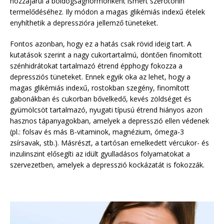
hozzájárul a boldogsághormonként ismert szerotonin
termelődéséhez. Ily módon a magas glikémiás indexű ételek
enyhíthetik a depresszióra jellemző tüneteket.
Fontos azonban, hogy ez a hatás csak rövid ideig tart. A
kutatások szerint a nagy cukortartalmú, döntően finomított
szénhidrátokat tartalmazó étrend épphogy fokozza a
depressziós tüneteket. Ennek egyik oka az lehet, hogy a
magas glikémiás indexű, rostokban szegény, finomított
gabonákban és cukorban bővelkedő, kevés zöldséget és
gyümölcsöt tartalmazó, nyugati típusú étrend hiányos azon
hasznos tápanyagokban, amelyek a depresszió ellen védenek
(pl.: folsav és más B-vitaminok, magnézium, ómega-3
zsírsavak, stb.). Másrészt, a tartósan emelkedett vércukor- és
inzulinszint elősegíti az idült gyulladásos folyamatokat a
szervezetben, amelyek a depresszió kockázatát is fokozzák.