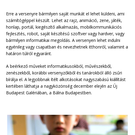
Erre a versenyre bármilyen saját munkát el lehet küldeni, ami
számítógéppel készült. Lehet az rajz, animáció, zene, játék,
honlap, portál, kiegészítő alkalmazás, mobilkommunikációs
fejlesztés, robot, saját készítésű szoftver vagy hardver, vagy
bármilyen informatikai megoldás. A versenyen lehet indulni
egyénileg vagy csapatban és nevezhetnek itthonról, valamint a
határon túlról egyaránt.
A beérkező műveket informatikusokból, művészekből,
zenészekből, korábbi versenyzőkből és tanárokból álló zsűri
bírálja el. A legjobbnak ítélt alkotásokat nagyszabású kiállítást
kertében láthatja a nagyközönség december elején az Új
Budapest Galériában, a Bálna Budapestben.