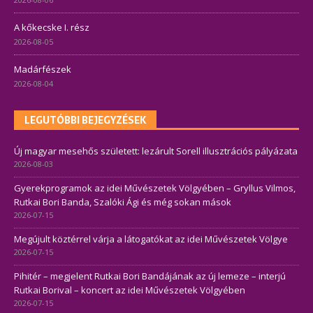
A kőkecske I. rész
2026-08-05
Madárfészek
2026-08-04
LEGUTÓBBI BEJEGYZÉSEK
Új magyar mesehős született: lezárult Sorell illusztrációs pályázata
2026-08-03
Gyerekprogramok az idei Művészetek Völgyében – Gryllus Vilmos,
Rutkai Bori Banda, Szalóki Ági és még sokan mások
2026-07-15
Megújult köztérrel várja a látogatókat az idei Művészetek Völgye
2026-07-15
Pihitér – megjelent Rutkai Bori Bandájának az új lemeze – interjú
Rutkai Borival – koncert az idei Művészetek Völgyében
2026-07-15