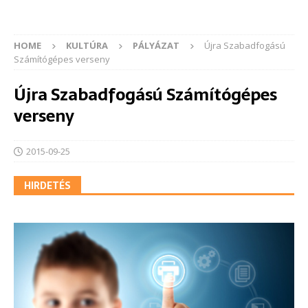
HOME
KULTÚRA
PÁLYÁZAT
Újra Szabadfogású
Számítógépes verseny
Újra Szabadfogású Számítógépes
verseny
2015-09-25
HIRDETÉS