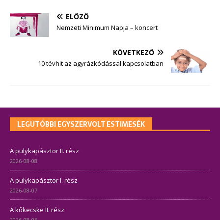
ELŐZŐ
Nemzeti Minimum Napja – koncert
KÖVETKEZŐ
10 tévhit az agyrázkódással kapcsolatban
LEGUTÓBBI EGYSZERVOLT ESTIMESÉK
A pulykapásztor II. rész
2026-08-08
A pulykapásztor I. rész
2026-08-07
A kőkecske II. rész
2026-08-06