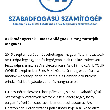
Akik már nyertek – most a világnak is megmutatják
magukat
2015 szeptemberében öt tehetséges magyar fiatal mutatkozik
be Európa legnagyobb és legrégebbi elektronikus művészeti
fesztiválján, a linzi az Ars Electronicán. Az u19 – CREATE YOUR
WORLD szeptember 3. és 9. között kerül megrendezésre, a
fiatalok workshopjának idei témája az emberi együttélést,
érintkezést befolyásoló zenei és hanghatások.
Lukács Péter először itthon pályázott, s a <19 Szabadfogású
Számítógép versenyen nyerte el azt a lehetőséget, hogy
pályaművével és csapatával bemutatkozhasson az Ars
Electronicán. Péter rozsdás palacsintasütője a fiú keze alatt