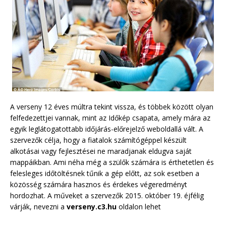
A verseny 12 éves múltra tekint vissza, és többek között olyan
felfedezettjei vannak, mint az Időkép csapata, amely mára az
egyik leglátogatottabb időjárás-előrejelző weboldallá vált. A
szervezők célja, hogy a fiatalok számítógéppel készült
alkotásai vagy fejlesztései ne maradjanak eldugva saját
mappáikban. Ami néha még a szülők számára is érthetetlen és
felesleges időtöltésnek tűnik a gép előtt, az sok esetben a
közösség számára hasznos és érdekes végeredményt
hordozhat. A műveket a szervezők 2015. október 19. éjfélig
várják, nevezni a
verseny.c3.hu
oldalon lehet