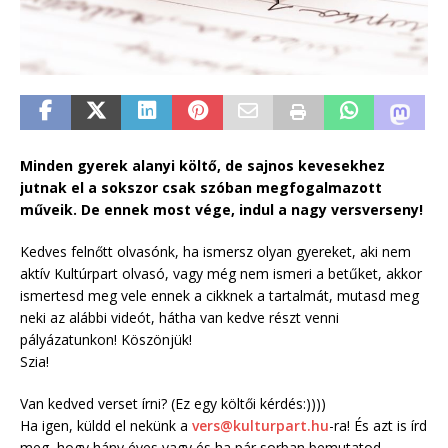
Minden gyerek alanyi költő, de sajnos kevesekhez
jutnak el a sokszor csak szóban megfogalmazott
műveik. De ennek most vége, indul a nagy versverseny!
Kedves felnőtt olvasónk, ha ismersz olyan gyereket, aki nem
aktív Kultúrpart olvasó, vagy még nem ismeri a betűket, akkor
ismertesd meg vele ennek a cikknek a tartalmát, mutasd meg
neki az alábbi videót, hátha van kedve részt venni
pályázatunkon! Köszönjük!
Szia!
Van kedved verset írni? (Ez egy költői kérdés:))))
Ha igen, küldd el nekünk a
vers@kulturpart.hu
-ra! És azt is írd
meg, hogy hány éves vagy és ha pár sorban bemutatod