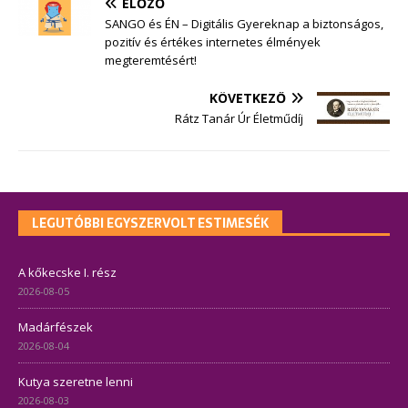
ELŐZŐ
SANGO és ÉN – Digitális Gyereknap a biztonságos,
pozitív és értékes internetes élmények
megteremtésért!
KÖVETKEZŐ
Rátz Tanár Úr Életműdíj
LEGUTÓBBI EGYSZERVOLT ESTIMESÉK
A kőkecske I. rész
2026-08-05
Madárfészek
2026-08-04
Kutya szeretne lenni
2026-08-03