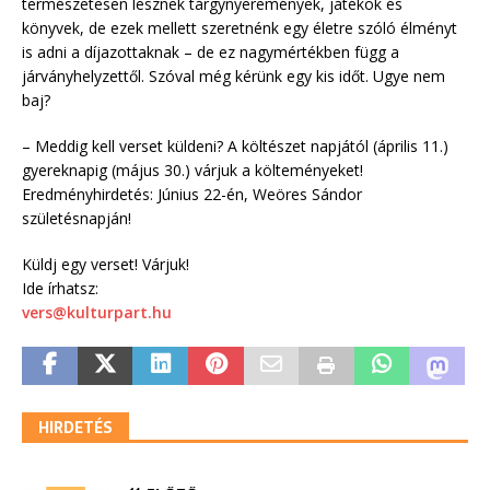
természetesen lesznek tárgynyeremények, játékok és
könyvek, de ezek mellett szeretnénk egy életre szóló élményt
is adni a díjazottaknak – de ez nagymértékben függ a
járványhelyzettől. Szóval még kérünk egy kis időt. Ugye nem
baj?
– Meddig kell verset küldeni? A költészet napjától (április 11.)
gyereknapig (május 30.) várjuk a költeményeket!
Eredményhirdetés: Június 22-én, Weöres Sándor
születésnapján!
Küldj egy verset! Várjuk!
Ide írhatsz:
vers@kulturpart.hu
HIRDETÉS