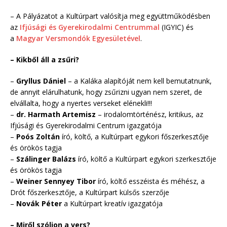
– A Pályázatot a Kultúrpart valósítja meg együttműködésben
az
Ifjúsági és Gyerekirodalmi Centrummal
(IGYIC) és
a
Magyar Versmondók Egyesületével
.
– Kikből áll a zsűri?
–
Gryllus Dániel
– a Kaláka alapítóját nem kell bemutatnunk,
de annyit elárulhatunk, hogy zsűrizni ugyan nem szeret, de
elvállalta, hogy a nyertes verseket elénekli!!!
–
dr. Harmath Artemisz
– irodalomtörténész, kritikus, az
Ifjúsági és Gyerekirodalmi Centrum igazgatója
–
Poós Zoltán
író, költő, a Kultúrpart egykori főszerkesztője
és örökös tagja
–
Szálinger Balázs
író, költő a Kultúrpart egykori szerkesztője
és örökös tagja
–
Weiner Sennyey Tibor
író, költő esszéista és méhész, a
Drót főszerkesztője, a Kultúrpart külsős szerzője
–
Novák Péter
a Kultúrpart kreatív igazgatója
– Miről szóljon a vers?