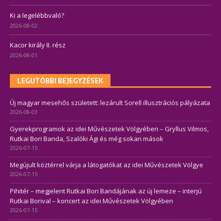
Ki a legelébbvaló?
2026-08-02
Kacor király II. rész
2026-08-01
LEGUTÓBBI BEJEGYZÉSEK
Új magyar mesehős született: lezárult Sorell illusztrációs pályázata
2026-08-03
Gyerekprogramok az idei Művészetek Völgyében – Gryllus Vilmos,
Rutkai Bori Banda, Szalóki Ági és még sokan mások
2026-07-15
Megújult köztérrel várja a látogatókat az idei Művészetek Völgye
2026-07-15
Pihitér – megjelent Rutkai Bori Bandájának az új lemeze – interjú
Rutkai Borival – koncert az idei Művészetek Völgyében
2026-07-15