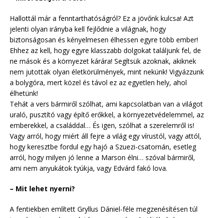
Hallottál már a fenntarthatóságról? Ez a jövőnk kulcsa! Azt
jelenti olyan irányba kell fejlődnie a világnak, hogy
biztonságosan és kényelmesen élhessen egyre több ember!
Ehhez az kell, hogy egyre klasszabb dolgokat találjunk fel, de
ne mások és a környezet kárára! Segítsük azoknak, akiknek
nem jutottak olyan életkörülmények, mint nekünk! Vigyázzunk
a bolygóra, mert közel és távol ez az egyetlen hely, ahol
élhetünk!
Tehát a vers bármiről szólhat, ami kapcsolatban van a világot
uraló, pusztító vagy építő erőkkel, a környezetvédelemmel, az
emberekkel, a családdal… És igen, szólhat a szerelemről is!
Vagy arról, hogy miért áll fejre a világ egy vírustól, vagy attól,
hogy keresztbe fordul egy hajó a Szuezi-csatornán, esetleg
arról, hogy milyen jó lenne a Marson élni… szóval bármiről,
ami nem anyukátok tyúkja, vagy Edvárd fakó lova.
– Mit lehet nyerni?
A fentiekben említett Gryllus Dániel-féle megzenésítésen túl