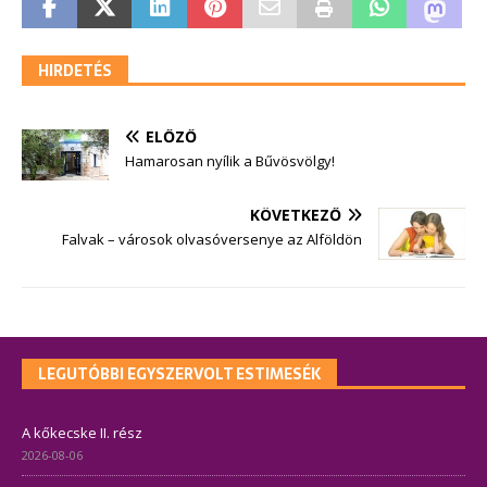
HIRDETÉS
ELŐZŐ
Hamarosan nyílik a Bűvösvölgy!
KÖVETKEZŐ
Falvak – városok olvasóversenye az Alföldön
LEGUTÓBBI EGYSZERVOLT ESTIMESÉK
A kőkecske II. rész
2026-08-06