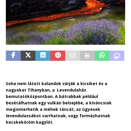
Soha nem látott kalandok várják a kicsiket és a
nagyokat Tihanyban, a Levendulaház
bemutatóközpontban. A bátrabbak például
besétálhatnak egy vulkán belsejébe, a kíváncsiak
megismerhetik a méhek táncát, az ügyesek
levendulazsákot varrhatnak, vagy formázhatnak
kecskeköröm kagylót.