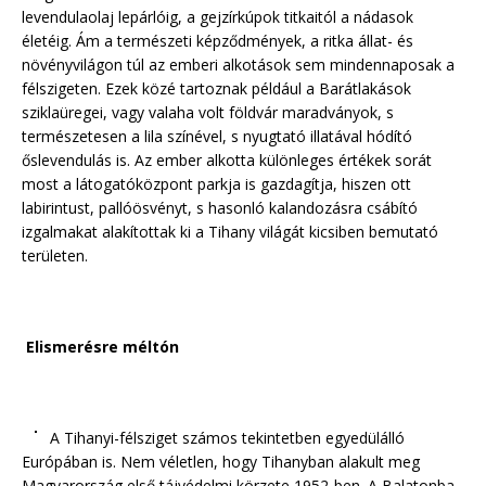
levendulaolaj lepárlóig, a gejzírkúpok titkaitól a nádasok
életéig. Ám a természeti képződmények, a ritka állat- és
növényvilágon túl az emberi alkotások sem mindennaposak a
félszigeten. Ezek közé tartoznak például a Barátlakások
sziklaüregei, vagy valaha volt földvár maradványok, s
természetesen a lila színével, s nyugtató illatával hódító
őslevendulás is. Az ember alkotta különleges értékek sorát
most a látogatóközpont parkja is gazdagítja, hiszen ott
labirintust, pallóösvényt, s hasonló kalandozásra csábító
izgalmakat alakítottak ki a Tihany világát kicsiben bemutató
területen.
Elismerésre méltón
A Tihanyi-félsziget számos tekintetben egyedülálló
Európában is. Nem véletlen, hogy Tihanyban alakult meg
Magyarország első tájvédelmi körzete 1952-ben. A Balatonba