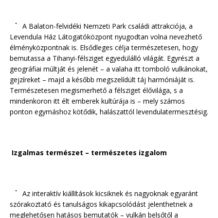
A Balaton-felvidéki Nemzeti Park családi attrakciója, a
Levendula Ház Látogatóközpont nyugodtan volna nevezhető
élményközpontnak is. Elsődleges célja természetesen, hogy
bemutassa a Tihanyi-félsziget egyedülálló világát. Egyrészt a
geográfiai múltját és jelenét – a valaha itt tomboló vulkánokat,
gejzíreket – majd a később megszelídült táj harmóniáját is.
Természetesen megismerhető a félsziget élővilága, s a
mindenkoron itt élt emberek kultúrája is – mely számos
ponton egymáshoz kötődik, halászattól levendulatermesztésig.
Izgalmas természet – természetes izgalom
Az interaktív kiállítások kicsiknek és nagyoknak egyaránt
szórakoztató és tanulságos kikapcsolódást jelenthetnek a
meglehetősen hatásos bemutatók – vulkán belsőtől a