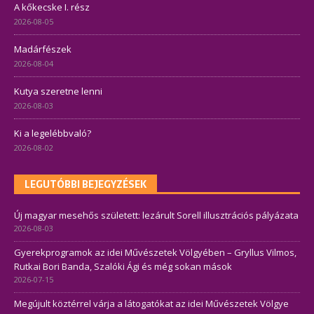
A kőkecske I. rész
2026-08-05
Madárfészek
2026-08-04
Kutya szeretne lenni
2026-08-03
Ki a legelébbvaló?
2026-08-02
LEGUTÓBBI BEJEGYZÉSEK
Új magyar mesehős született: lezárult Sorell illusztrációs pályázata
2026-08-03
Gyerekprogramok az idei Művészetek Völgyében – Gryllus Vilmos,
Rutkai Bori Banda, Szalóki Ági és még sokan mások
2026-07-15
Megújult köztérrel várja a látogatókat az idei Művészetek Völgye