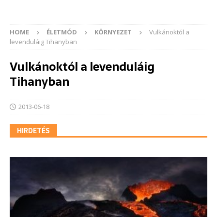
HOME
ÉLETMÓD
KÖRNYEZET
Vulkánoktól a
levenduláig Tihanyban
Vulkánoktól a levenduláig
Tihanyban
2013-06-18
HIRDETÉS