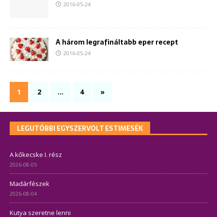
2016-05-24
A három legrafináltabb eper recept
2016-05-24
1
2
…
4
»
LEGUTÓBBI EGYSZERVOLT ESTIMESÉK
A kőkecske I. rész
2026-08-05
Madárfészek
2026-08-04
Kutya szeretne lenni