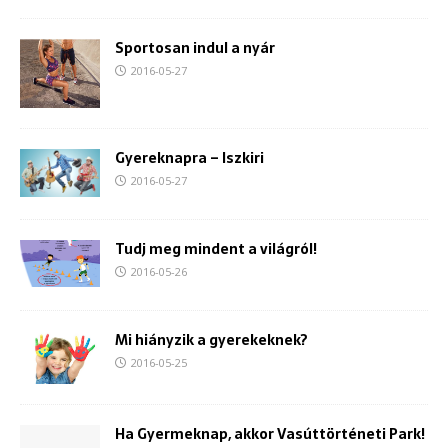
Sportosan indul a nyár
2016-05-27
Gyereknapra – Iszkiri
2016-05-27
Tudj meg mindent a világról!
2016-05-26
Mi hiányzik a gyerekeknek?
2016-05-25
Ha Gyermeknap, akkor Vasúttörténeti Park!