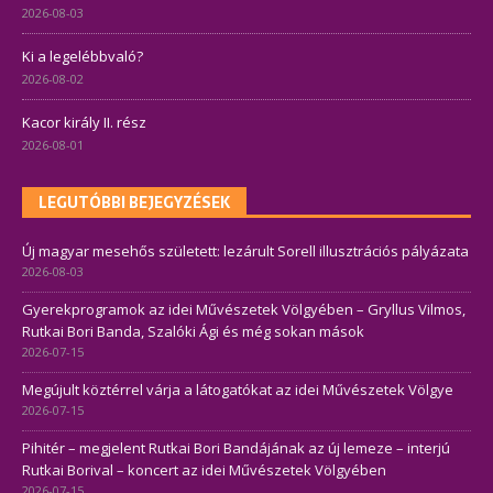
2026-08-03
Ki a legelébbvaló?
2026-08-02
Kacor király II. rész
2026-08-01
LEGUTÓBBI BEJEGYZÉSEK
Új magyar mesehős született: lezárult Sorell illusztrációs pályázata
2026-08-03
Gyerekprogramok az idei Művészetek Völgyében – Gryllus Vilmos,
Rutkai Bori Banda, Szalóki Ági és még sokan mások
2026-07-15
Megújult köztérrel várja a látogatókat az idei Művészetek Völgye
2026-07-15
Pihitér – megjelent Rutkai Bori Bandájának az új lemeze – interjú
Rutkai Borival – koncert az idei Művészetek Völgyében
2026-07-15