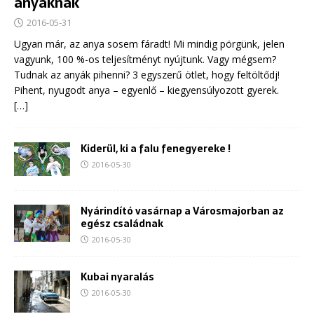
anyáknak
2016-05-31
Ugyan már, az anya sosem fáradt! Mi mindig pörgünk, jelen
vagyunk, 100 %-os teljesítményt nyújtunk. Vagy mégsem?
Tudnak az anyák pihenni? 3 egyszerű ötlet, hogy feltöltődj!
Pihent, nyugodt anya – egyenlő – kiegyensúlyozott gyerek.
[…]
Kiderül, ki a falu fenegyereke !
2016-05-30
Nyárindító vasárnap a Városmajorban az
egész családnak
2016-05-30
Kubai nyaralás
2016-05-30