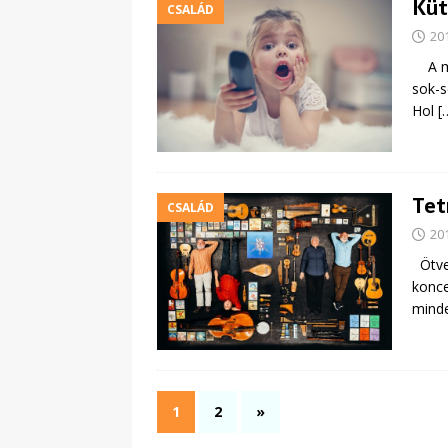
Küt
CSALÁD
20
A mai
sok-s
Hol
[
Tet
CSALÁD
20
Ötven
konce
mind
1
2
»