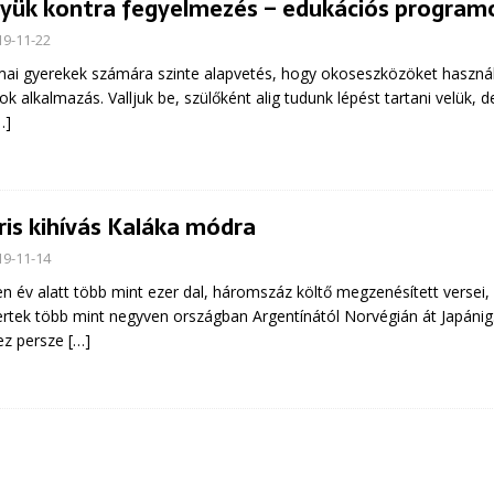
yük kontra fegyelmezés – edukációs programok
19-11-22
 gyerekek számára szinte alapvetés, hogy okoseszközöket használnak
ok alkalmazás. Valljuk be, szülőként alig tudunk lépést tartani velük,
…]
ris kihívás Kaláka módra
19-11-14
 év alatt több mint ezer dal, háromszáz költő megzenésített versei,
rtek több mint negyven országban Argentínától Norvégián át Japánig.
ez persze
[…]