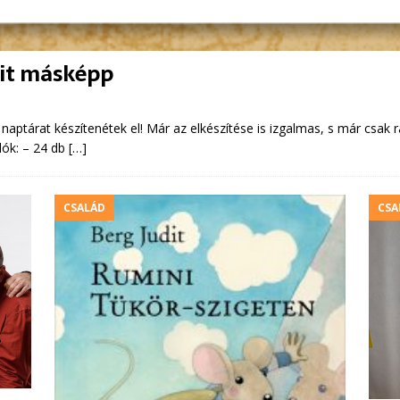
sit másképp
 naptárat készítenétek el! Már az elkészítése is izgalmas, s már csak 
lók: – 24 db
[…]
CSALÁD
CSA