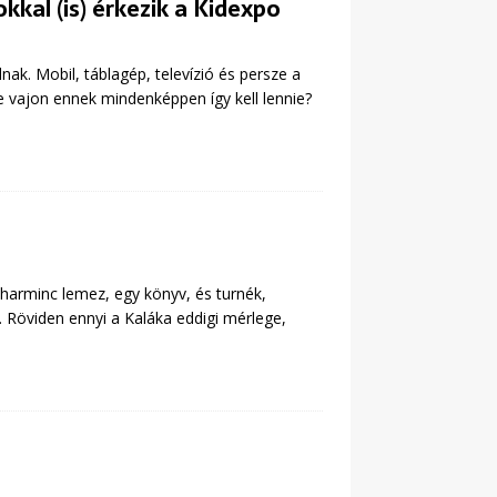
kal (is) érkezik a Kidexpo
. Mobil, táblagép, televízió és persze a
 de vajon ennek mindenképpen így kell lennie?
 harminc lemez, egy könyv, és turnék,
 Röviden ennyi a Kaláka eddigi mérlege,