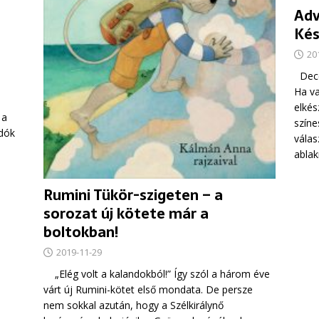
Adv
Kés
20
Dece
Ha va
elkés
 a
színe
dók
válas
abla
Rumini Tükör-szigeten – a
sorozat új kötete már a
boltokban!
2019-11-29
„Elég volt a kalandokból!” Így szól a három éve
várt új Rumini-kötet első mondata. De persze
nem sokkal azután, hogy a Szélkirálynő