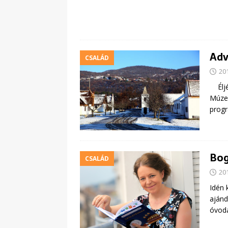
Adv
CSALÁD
20
Éljék
Múzeu
prog
Bog
CSALÁD
20
Idén 
ajánd
óvodá