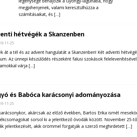
legénysége behajózik a Gyöngy-lagúnába, hogy
megpihenjenek, valami keresztülhúzza a
számításaikat, és
[…]
enti hétvégék a Skanzenben
19-11-25
 át a tél és az advent hangulatát a Skanzenben! Két adventi hétvégén 
m. Az ünnepi készülődés részeként falusi szokások felelevenítéséve
ramokkal várja
[…]
yó és Babóca karácsonyi adományozása
19-11-25
karácsonykor, akárcsak az előző években, Bartos Erika ismét mesekön
ékcsomagokat sorsol ki a jelentkező óvodák között. November 25-tő
k jelentkezését, akik örömmel forgatják a szerző meghirdetett
[…]