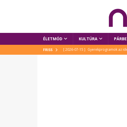
ÉLETMÓD
KULTÚRA
PÁRBE
[ 2026-07-15 ]
Gyerekprogramok az idei
FRISS
Szalóki Ági és még sokan mások
KUL
[ 2026-07-15 ]
Megújult köztérrel várja
[ 2026-07-15 ]
Pihitér – megjelent Rutka
idei Művészetek Völgyében
KULTÚR
[ 2026-06-29 ]
Apa kezdődik – Véssey Mi
[ 2026-08-03 ]
Új magyar mesehős születe