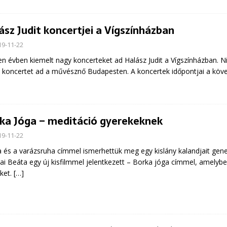
ász Judit koncertjei a Vígszínházban
19-11-22
n évben kiemelt nagy koncerteket ad Halász Judit a Vígszínházban.
c koncertet ad a művésznő Budapesten. A koncertek időpontjai a kö
ka Jóga – meditáció gyerekeknek
19-11-22
 és a varázsruha címmel ismerhettük meg egy kislány kalandjait gene
i Beáta egy új kisfilmmel jelentkezett – Borka jóga címmel, amelybe
iket.
[…]