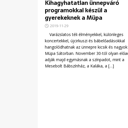
Kihagyhatatlan ünnepváró
programokkal készül a
gyerekeknek a Müpa
2019-11-29
Varázslatos téli élményekkel, különleges
koncertekkel, újcirkuszi és bábelőadásokkal
hangolódhatnak az ünnepre kicsik és nagyok
Müpa Sátorban. November 30-tól olyan előa
adják majd egymásnak a színpadot, mint a
Mesebolt Bábszínház, a Kaláka, a
[…]