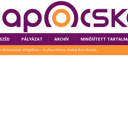
SZÉD
PÁLYÁZAT
ARCHÍV
MINŐSÍTETT TARTALM
 Művészetek Völgyében – Gryllus Vilmos, Rutkai Bori Banda,
TÚRA
 a látogatókat az idei Művészetek Völgye
CSALÁD
i Bori Bandájának az új lemeze – interjú Rutkai Borival – koncert az
A
klós író, költő idén a Művészetek Völgyében is fellép
KÖNYV
tt: lezárult Sorell illusztrációs pályázata
CSALÁD