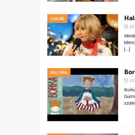
Hal
CSALÁD
20
Minde
kilen
[…]
Bor
KULTÚRA
20
Borka
Gurma
szüle