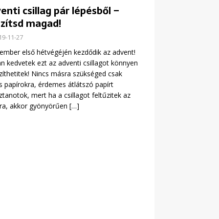
enti csillag pár lépésből –
zítsd magad!
19-11-27
mber első hétvégéjén kezdődik az advent!
n kedvetek ezt az adventi csillagot könnyen
zíthetitek! Nincs másra szükséged csak
s papírokra, érdemes átlátszó papírt
ztanotok, mert ha a csillagot feltűzitek az
kra, akkor gyönyörűen
[…]