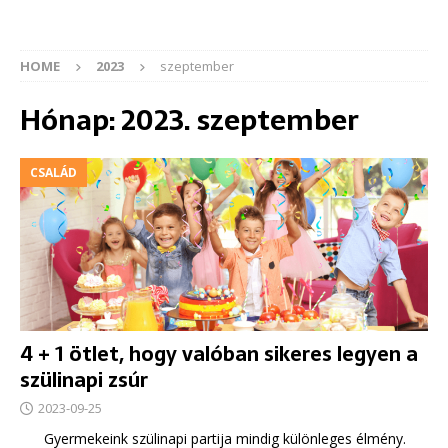
HOME
2023
szeptember
Hónap:
2023. szeptember
CSALÁD
4 + 1 ötlet, hogy valóban sikeres legyen a
szülinapi zsúr
2023-09-25
Gyermekeink szülinapi partija mindig különleges élmény.