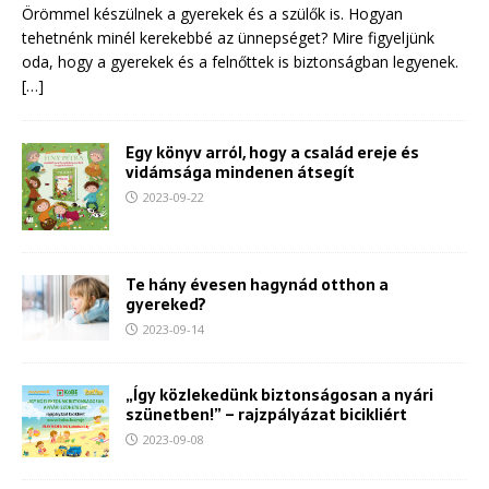
Örömmel készülnek a gyerekek és a szülők is. Hogyan
tehetnénk minél kerekebbé az ünnepséget? Mire figyeljünk
oda, hogy a gyerekek és a felnőttek is biztonságban legyenek.
[…]
Egy könyv arról, hogy a család ereje és
vidámsága mindenen átsegít
2023-09-22
Te hány évesen hagynád otthon a
gyereked?
2023-09-14
„Így közlekedünk biztonságosan a nyári
szünetben!” – rajzpályázat bicikliért
2023-09-08