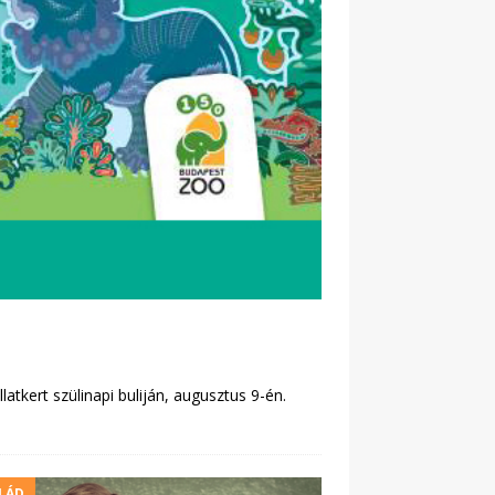
tkert szülinapi buliján, augusztus 9-én.
LÁD