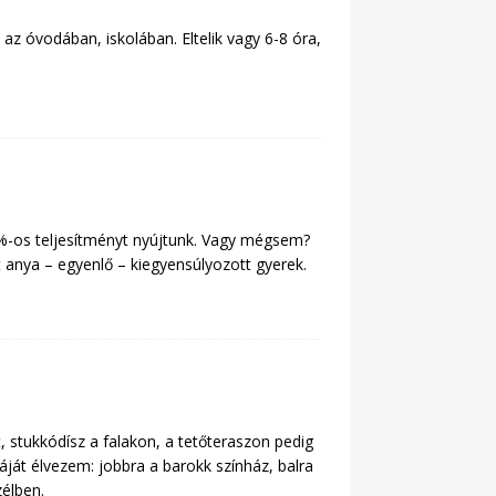
az óvodában, iskolában. Eltelik vagy 6-8 óra,
 %-os teljesítményt nyújtunk. Vagy mégsem?
t anya – egyenlő – kiegyensúlyozott gyerek.
 stukkódísz a falakon, a tetőteraszon pedig
át élvezem: jobbra a barokk színház, balra
élben.