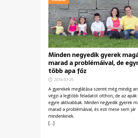
Minden negyedik gyerek mag
marad a problémáival, de egy
több apa főz
2016-07-25
A gyerekek meglátása szerint még mindig a
végzi a legtöbb feladatot otthon, de az apák 
egyre aktívabbak. Minden negyedik gyerek 
marad a problémáival, és esti mese sem jár
mindenkinek.
[…]