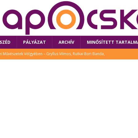
SZÉD
PÁLYÁZAT
ARCHÍV
MINŐSÍTETT TARTALM
 Művészetek Völgyében – Gryllus Vilmos, Rutkai Bori Banda,
TÚRA
 a látogatókat az idei Művészetek Völgye
CSALÁD
i Bori Bandájának az új lemeze – interjú Rutkai Borival – koncert az
A
klós író, költő idén a Művészetek Völgyében is fellép
KÖNYV
tt: lezárult Sorell illusztrációs pályázata
CSALÁD