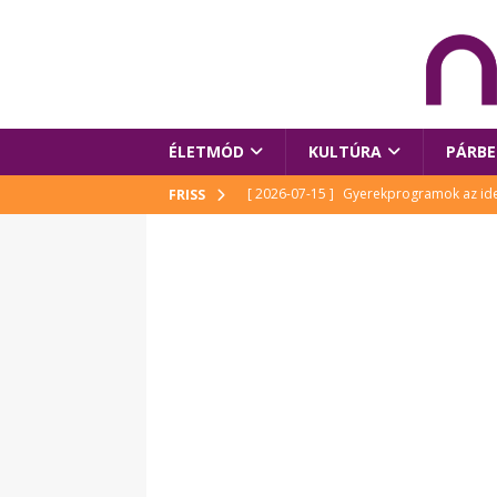
ÉLETMÓD
KULTÚRA
PÁRBE
[ 2026-07-15 ]
Gyerekprogramok az idei
FRISS
Szalóki Ági és még sokan mások
KUL
[ 2026-07-15 ]
Megújult köztérrel várja
[ 2026-07-15 ]
Pihitér – megjelent Rutka
idei Művészetek Völgyében
KULTÚR
[ 2026-06-29 ]
Apa kezdődik – Véssey Mi
[ 2026-08-03 ]
Új magyar mesehős születe