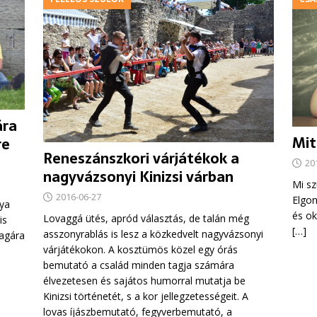
ára
Mit
re
Reneszánszkori várjátékok a
20
nagyvázsonyi Kinizsi várban
Mi sz
2016-06-27
Elgon
nya
és ok
Lovaggá ütés, apród választás, de talán még
is
[…]
asszonyrablás is lesz a közkedvelt nagyvázsonyi
magára
várjátékokon. A kosztümös közel egy órás
bemutató a család minden tagja számára
élvezetesen és sajátos humorral mutatja be
Kinizsi történetét, s a kor jellegzetességeit. A
lovas íjászbemutató, fegyverbemutató, a