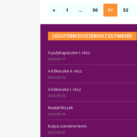
«
1
…
50
51
52
LEGUTÓBBI EGYSZERVOLT ESTIMESÉK
A pulykapásztor I. rész
2026-08-07
A kőkecske II. rész
2026-08-06
A kőkecske I. rész
2026-08-05
Madárfészek
2026-08-04
Kutya szeretne lenni
2026-08-03