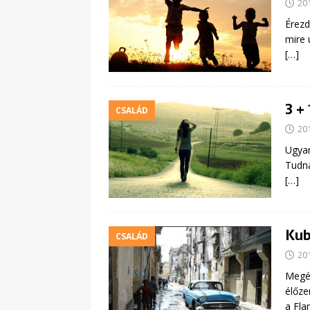
20
Érezd
mire 
[…]
3 +
CSALÁD
20
Ugyan
Tudna
[…]
Kub
CSALÁD
20
Megér
élőze
a Fla