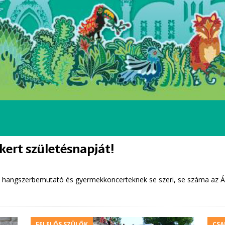
kert születésnapját!
s , hangszerbemutató és gyermekkoncerteknek se szeri, se száma az Álla
FELELŐS SZÜLŐK
CSA