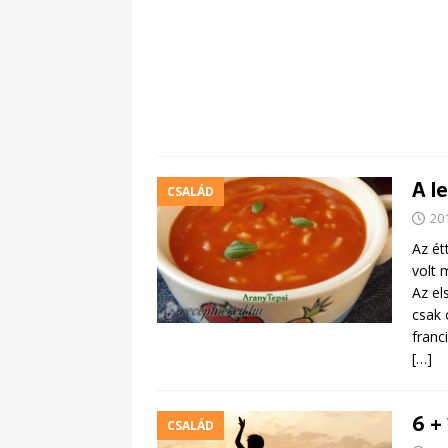
A l
CSALÁD
20
Az ét
volt m
Az el
csak 
franc
[…]
6 +
CSALÁD