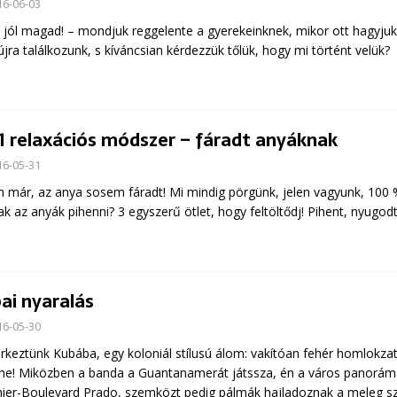
16-06-03
 jól magad! – mondjuk reggelente a gyerekeinknek, mikor ott hagyjuk 
újra találkozunk, s kíváncsian kérdezzük tőlük, hogy mi történt velük?
 1 relaxációs módszer – fáradt anyáknak
16-05-31
 már, az anya sosem fáradt! Mi mindig pörgünk, jelen vagyunk, 100
k az anyák pihenni? 3 egyszerű ötlet, hogy feltöltődj! Pihent, nyugod
ai nyaralás
16-05-30
keztünk Kubába, egy koloniál stílusú álom: vakítóan fehér homlokzat,
ne! Miközben a banda a Guantanamerát játssza, én a város panorámáj
nier-Boulevard Prado, szemközt pedig pálmák hajladoznak a meleg sz