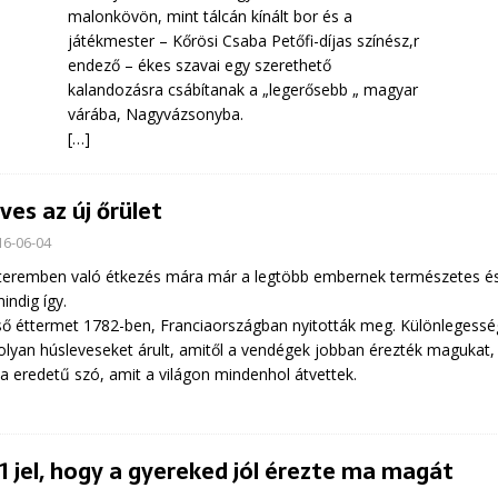
malonkövön, mint tálcán kínált bor és a
játékmester – Kőrösi Csaba Petőfi-díjas színész,r
endező – ékes szavai egy szerethető
kalandozásra csábítanak a „legerősebb „ magyar
várába, Nagyvázsonyba.
[…]
eves az új őrület
16-06-04
teremben való étkezés mára már a legtöbb embernek természetes é
indig így.
ső éttermet 1782-ben, Franciaországban nyitották meg. Különlegessé
olyan húsleveseket árult, amitől a vendégek jobban érezték magukat, 
ia eredetű szó, amit a világon mindenhol átvettek.
 1 jel, hogy a gyereked jól érezte ma magát