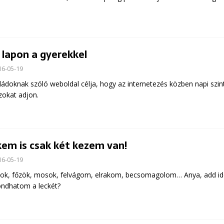
 lapon a gyerekkel
16-05-19
ládoknak szóló weboldal célja, hogy az internetezés közben napi szi
zokat adjon.
em is csak két kezem van!
16-05-19
ok, főzök, mosok, felvágom, elrakom, becsomagolom… Anya, add ide 
ndhatom a leckét?