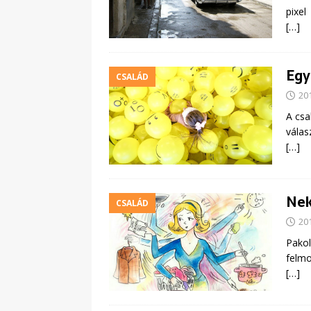
pixel
[…]
Egy
CSALÁD
20
A csa
válas
[…]
Nek
CSALÁD
20
Pakol
felmo
[…]