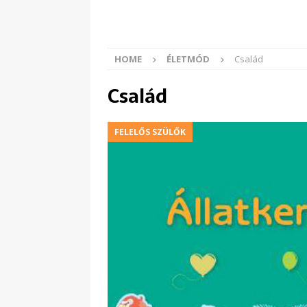
HOME
ÉLETMÓD
Család
Család
FELELŐS SZÜLŐK