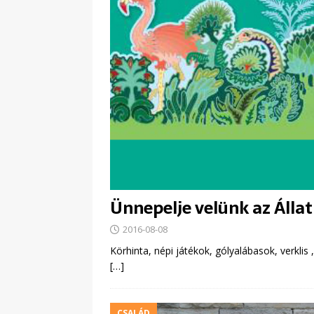
Ünnepelje velünk az Állat
2016-08-08
Körhinta, népi játékok, gólyalábasok, verkli
[…]
CSALÁD