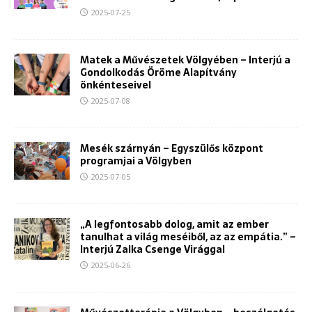
2025-07-25
Matek a Művészetek Völgyében – Interjú a
Gondolkodás Öröme Alapítvány
önkénteseivel
2025-07-08
Mesék szárnyán – Egyszülős központ
programjai a Völgyben
2025-07-05
„A legfontosabb dolog, amit az ember
tanulhat a világ meséiből, az az empátia.” –
Interjú Zalka Csenge Virággal
2025-06-26