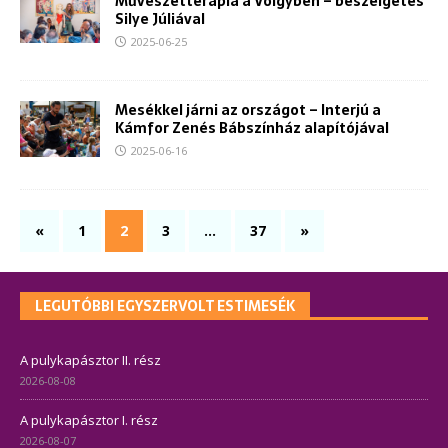
Művészetterápia a Völgyben – beszélgetés
Silye Júliával
2025-06-25
Mesékkel járni az országot – Interjú a
Kámfor Zenés Bábszínház alapítójával
2025-06-16
«
1
2
3
…
37
»
LEGUTÓBBI EGYSZERVOLT ESTIMESÉK
A pulykapásztor II. rész
2026-08-08
A pulykapásztor I. rész
2026-08-07