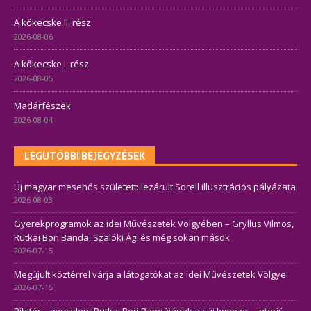
A kőkecske II. rész
2026-08-06
A kőkecske I. rész
2026-08-05
Madárfészek
2026-08-04
LEGUTÓBBI BEJEGYZÉSEK
Új magyar mesehős született: lezárult Sorell illusztrációs pályázata
2026-08-03
Gyerekprogramok az idei Művészetek Völgyében – Gryllus Vilmos,
Rutkai Bori Banda, Szalóki Ági és még sokan mások
2026-07-15
Megújult köztérrel várja a látogatókat az idei Művészetek Völgye
2026-07-15