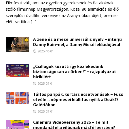
Filmfesztivált, ami az egyetlen gyerekeknek és fiataloknak
szóló filmünnep Magyarországon. Közel 80 animációs és élő
szereplős rövidfilm versenyez az Aranymókus-díjért, premier
előtt vetítik a
[…]
A zene és a mese univerzális nyelv – interjú
Danny Bain-nel, a Danny Mesél előadójával
2025-10-01
„Csillagok között: így közlekedünk
biztonságosan az űrben!” – rajzpályázat
bicikliért
2025-09-01
Táltos paripák, kortárs ecsetvonások – Fuss
el véle… népmesei kiállítás nyílik a Deák17
Galériában
2025-09-01
Cinemira Videóverseny 2025 – Te mit
mondanál el a világnak másfél percben?