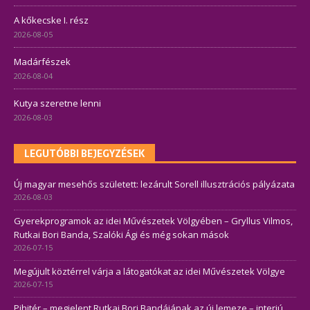
A kőkecske I. rész
2026-08-05
Madárfészek
2026-08-04
Kutya szeretne lenni
2026-08-03
LEGUTÓBBI BEJEGYZÉSEK
Új magyar mesehős született: lezárult Sorell illusztrációs pályázata
2026-08-03
Gyerekprogramok az idei Művészetek Völgyében – Gryllus Vilmos,
Rutkai Bori Banda, Szalóki Ági és még sokan mások
2026-07-15
Megújult köztérrel várja a látogatókat az idei Művészetek Völgye
2026-07-15
Pihitér – megjelent Rutkai Bori Bandájának az új lemeze – interjú