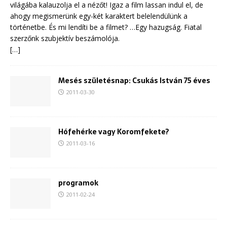
világába kalauzolja el a nézőt! Igaz a film lassan indul el, de
ahogy megismerünk egy-két karaktert belelendülünk a
történetbe. És mi lendíti be a filmet? …Egy hazugság. Fiatal
szerzőnk szubjektív beszámolója.
[…]
Mesés születésnap: Csukás István 75 éves
2011-03-30
Hófehérke vagy Koromfekete?
2011-03-16
programok
2011-02-24