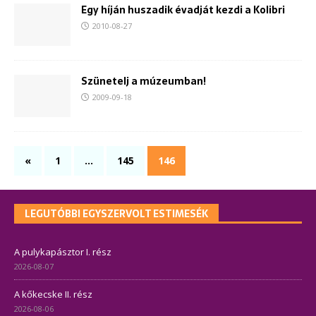
Egy híján huszadik évadját kezdi a Kolibri
2010-08-27
Szünetelj a múzeumban!
2009-09-18
«
1
…
145
146
LEGUTÓBBI EGYSZERVOLT ESTIMESÉK
A pulykapásztor I. rész
2026-08-07
A kőkecske II. rész
2026-08-06